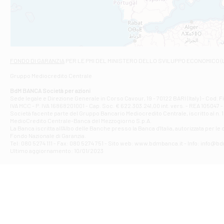
VIALE CRISPI 50
Filiale di Ars
Viale San Franc
Filiale di Asc
Via Napoli - As
Filiale di At
FONDO DI GARANZIA
PER LE PMI DEL MINISTERO DELLO SVILUPPO ECONOMICO (
Contrada Piana 
Gruppo Mediocredito Centrale
Filiale di At
Corso Elio Adria
BdM BANCA Società per azioni
Filiale di Ave
Sede legale e Direzione Generale in Corso Cavour, 19 - 70122 BARI (Italy) - Cod.
IVA MCC - P. IVA 16868201001 - Cap. Soc. € 622.303.241,00 int. vers. - REA 105047 -
VIA PARTENIO 4
Società facente parte del Gruppo Bancario Mediocredito Centrale, iscritto al n. 10
Filiale di Av
MedioCredito Centrale-Banca del Mezzogiorno S.p.A.
La Banca iscritta all'Albo delle Banche presso la Banca d'ltalia, autorizzata per le
VIA F. SAPORITO
Fondo Nazionale di Garanzia.
Filiale di Av
Tel: 080 5274 111 - Fax: 080 5274 751 - Sito web: www.bdmbanca.it - Info: info@b
Piazza Torlonia
Ultimo aggiornamento: 10/01/2023
Filiale di Avi
PIAZZA E. GIAN
Filiale di Bai
VIA G. LIPPIELL
Filiale di Bar
CORSO VITTORIO