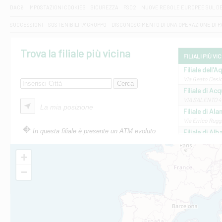
DAC6
IMPOSTAZIONI COOKIES
SICUREZZA
PSD2
NUOVE REGOLE EUROPEE SUL D
SUCCESSIONI
SOSTENIBILITA' GRUPPO
DISCONOSCIMENTO DI UNA OPERAZIONE DI 
Trova la filiale più vicina
FILIALI PIÙ VI
Filiale dell'A
Via Beato Cesid
Filiale di Ac
VIA SALENTO 42
La mia posizione
Filiale di Ala
Via Errico Ruggi
In questa filiale è presente un ATM evoluto
Filiale di Al
Via Roma, 13 - 
Filiale di Al
+
VIA VITTORIO V
−
Filiale di Am
STATALE 18/17 
Filiale di An
C.SO VITTORIO 
Filiale di And