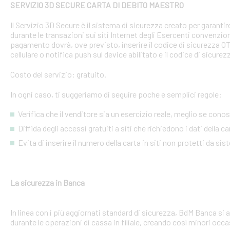
SERVIZIO 3D SECURE CARTA DI DEBITO MAESTRO
Il Servizio 3D Secure è il sistema di sicurezza creato per garant
durante le transazioni sui siti Internet degli Esercenti convenzion
pagamento dovrà, ove previsto, inserire il codice di sicurezza 
cellulare o notifica push sul device abilitato e il codice di sicure
Costo del servizio: gratuito.
In ogni caso, ti suggeriamo di seguire poche e semplici regole:
Verifica che il venditore sia un esercizio reale, meglio se conosci
Diffida degli accessi gratuiti a siti che richiedono i dati della 
Evita di inserire il numero della carta in siti non protetti da si
La sicurezza in Banca
In linea con i più aggiornati standard di sicurezza, BdM Banca si 
durante le operazioni di cassa in filiale, creando così minori occa