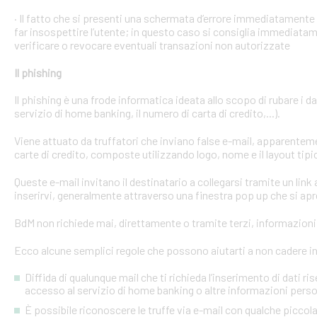
· Il fatto che si presenti una schermata d’errore immediatament
far insospettire l’utente; in questo caso si consiglia immediatame
verificare o revocare eventuali transazioni non autorizzate
Il phishing
Il phishing è una frode informatica ideata allo scopo di rubare i d
servizio di home banking, il numero di carta di credito,...).
Viene attuato da truffatori che inviano false e-mail, apparente
carte di credito, composte utilizzando logo, nome e il layout tipi
Queste e-mail invitano il destinatario a collegarsi tramite un link a
inserirvi, generalmente attraverso una finestra pop up che si apre
BdM non richiede mai, direttamente o tramite terzi, informazioni p
Ecco alcune semplici regole che possono aiutarti a non cadere in 
Diffida di qualunque mail che ti richieda l’inserimento di dati ri
accesso al servizio di home banking o altre informazioni perso
È possibile riconoscere le truffe via e-mail con qualche picco