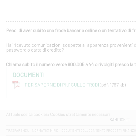
Pensi di aver subito una frode bancaria online o un tentativo di f
Hai ricevuto comunicazioni sospette all’apparenza provenienti dal
password o carta di credito?
Chiama subito il numero verde 800.005.444 o rivolgiti presso la tu
DOCUMENTI
PER SAPERNE DI PIU' SULLE FRODI
(pdf, 1767 kb)
Attuale scelta cookies: Cookies strettamente necessari
SANITICKET
TRASPARENZA
NORMATIVA MIFID
DOCUMENTI COLLOCAMENTO PRODOTTI FINANZI