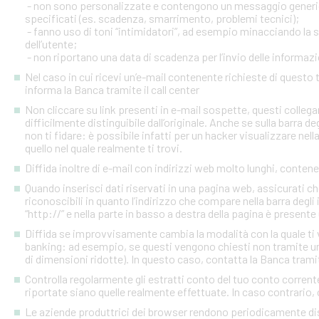
- non sono personalizzate e contengono un messaggio generico
specificati (es. scadenza, smarrimento, problemi tecnici);
- fanno uso di toni “intimidatori”, ad esempio minacciando la
dell’utente;
- non riportano una data di scadenza per l’invio delle informazi
Nel caso in cui ricevi un’e-mail contenente richieste di quest
informa la Banca tramite il call center
Non cliccare su link presenti in e-mail sospette, questi colleg
difficilmente distinguibile dall’originale. Anche se sulla barra de
non ti fidare: è possibile infatti per un hacker visualizzare nell
quello nel quale realmente ti trovi.
Diffida inoltre di e-mail con indirizzi web molto lunghi, contenen
Quando inserisci dati riservati in una pagina web, assicurati c
riconoscibili in quanto l’indirizzo che compare nella barra degl
“http://” e nella parte in basso a destra della pagina è presente
Diffida se improvvisamente cambia la modalità con la quale ti v
banking: ad esempio, se questi vengono chiesti non tramite un
di dimensioni ridotte). In questo caso, contatta la Banca tramite
Controlla regolarmente gli estratti conto del tuo conto corrente 
riportate siano quelle realmente effettuate. In caso contrario, c
Le aziende produttrici dei browser rendono periodicamente disp