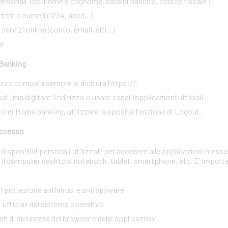
rsonali (es. nome e cognome, data di nascita, codice fiscale )
ere o numeri (1234, abcd...)
ervizi online (conto, email, siti...)
er
 Banking
irizzo compaia sempre la dicitura https://.
i, ma digitare l’indirizzo o usare canali/applicazioni ufficiali.
to di Home banking, utilizzare l’apposita funzione di Logout.
 accesso
dispositivi personali utilizzati per accedere alle applicazioni messe
 il computer desktop, notebook, tablet, smartphone, etc. E’ import
 di protezione antivirus e antispyware
 ufficiali del sistema operativo
tch di sicurezza del browser e delle applicazioni