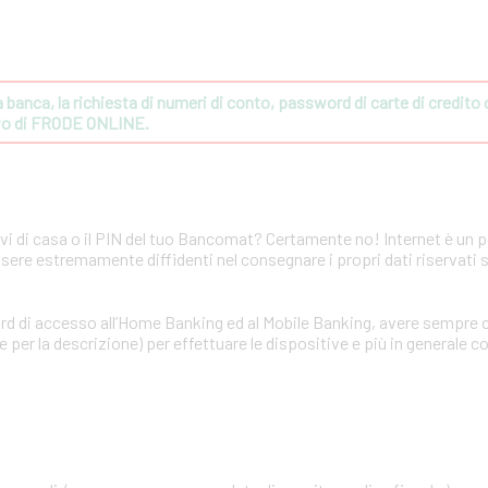
banca, la richiesta di numeri di conto, password di carte di credito o 
ivo di FRODE ONLINE.
avi di casa o il PIN del tuo Bancomat? Certamente no! Internet è un 
ssere estremamente diffidenti nel consegnare i propri dati riservati 
rd di accesso all’Home Banking ed al Mobile Banking, avere sempre c
per la descrizione) per effettuare le dispositive e più in generale co