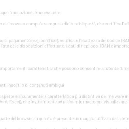
unque transazione, è necessario:
zzo del browser compaia sempre la dicitura https://, che certifica l'uffi
e di pagamento (e.g. bonifico), verificare l’esattezza del codice IBA
ista delle disposizioni effettuate, i dati di riepilogo (IBAN e importo
omportamenti caratteristici che possono consentire all’utente di in
tti insoliti o di contenuti ambigui
 sospette è sicuramente la caratteristica più distintiva dei malware in 
ord, Excel), che invita l’utente ad attivare le macro per visualizzare 
parte del browser, in quanto è presente un maggior utilizzo della ret