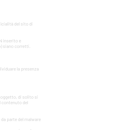
cialità del sito di
N inserito e
) siano corretti.
dividuare la presenza
oggetto, di solito si
il contenuto del
e da parte del malware