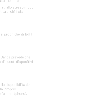
llare le patch.
omat, allo stesso modo
tà di chi li sta
ei propri clienti BdM
La Banca prevede che
di questi dispositivi
lla disponibilità del
dal proprio
oprio smartphone).