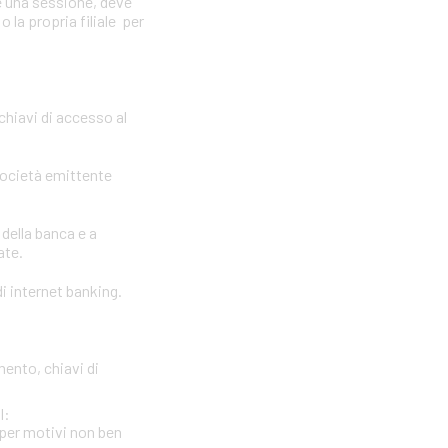
e una sessione, deve
 la propria filiale per
 chiavi di accesso al
società emittente
 della banca e a
ate.
i internet banking.
mento, chiavi di
l:
per motivi non ben