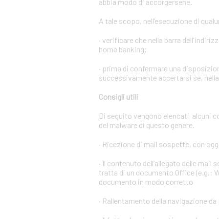
abbia modo di accorgersene.
A tale scopo, nell’esecuzione di qual
· verificare che nella barra dell'indiri
home banking;
· prima di confermare una disposizion
successivamente accertarsi se, nella l
Consigli utili
Di seguito vengono elencati alcuni c
del malware di questo genere.
· Ricezione di mail sospette, con ogge
· Il contenuto dell’allegato delle mail
tratta di un documento Office (e.g.: W
documento in modo corretto
· Rallentamento della navigazione da 