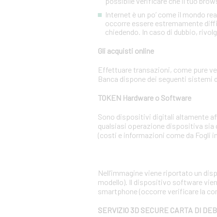
possibile verificare che il tuo brow
Internet è un po’ come il mondo re
occorre essere estremamente diffiden
chiedendo. In caso di dubbio, rivolg
Gli acquisti online
Effettuare transazioni, come pure ven
Banca dispone dei seguenti sistemi d
TOKEN Hardware o Software
Sono dispositivi digitali altamente 
qualsiasi operazione dispositiva sia
(costi e informazioni come da Fogli i
Nell’immagine viene riportato un dispo
modello). Il dispositivo software vien
smartphone (occorre verificare la co
SERVIZIO 3D SECURE CARTA DI DE