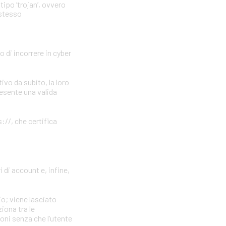
tipo ‘trojan’, ovvero
 stesso
o di incorrere in cyber
vo da subito, la loro
resente una valida
://, che certifica
 di account e, infine,
io; viene lasciato
iona tra le
ioni senza che l’utente