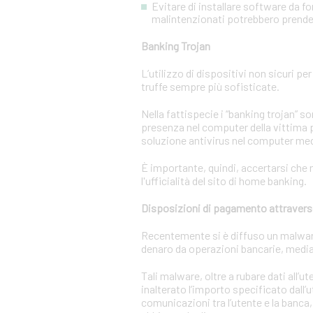
Evitare di installare software da f
malintenzionati potrebbero prendere
Banking Trojan
L’utilizzo di dispositivi non sicuri pe
truffe sempre più sofisticate.
Nella fattispecie i “banking trojan” 
presenza nel computer della vittima p
soluzione antivirus nel computer m
È importante, quindi, accertarsi che n
l'ufficialità del sito di home banking.
Disposizioni di pagamento attravers
Recentemente si è diffuso un malware c
denaro da operazioni bancarie, media
Tali malware, oltre a rubare dati all’
inalterato l’importo specificato dall’
comunicazioni tra l’utente e la banca,