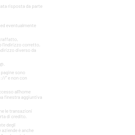
cata risposta da parte
to ed eventualmente
traffatto,
 l’indirizzo corretto,
indirizzo diverso da
 @.
e pagine sono
s://” e non con
accesso all’home
a finestra aggiuntiva
he le transazioni
rta di credito.
te degli
e aziende è anche