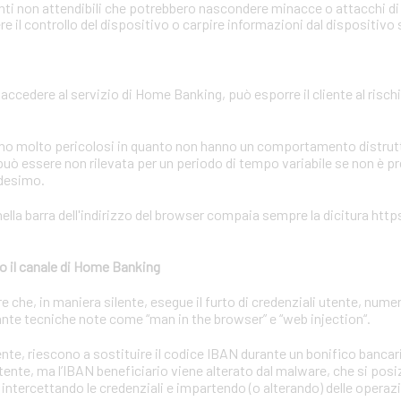
onti non attendibili che potrebbero nascondere minacce o attacchi di 
 il controllo del dispositivo o carpire informazioni dal dispositivo
r accedere al servizio di Home Banking, può esporre il cliente al rischi
sono molto pericolosi in quanto non hanno un comportamento distrutti
uò essere non rilevata per un periodo di tempo variabile se non è p
edesimo.
ella barra dell'indirizzo del browser compaia sempre la dicitura https
o il canale di Home Banking
he, in maniera silente, esegue il furto di credenziali utente, numeri
nte tecniche note come “man in the browser” e “web injection“.
utente, riescono a sostituire il codice IBAN durante un bonifico bancar
utente, ma l’IBAN beneficiario viene alterato dal malware, che si posiz
 intercettando le credenziali e impartendo (o alterando) delle operaz