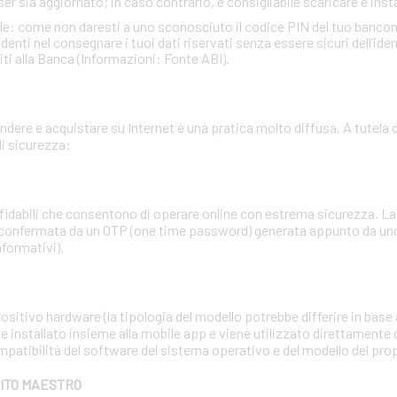
ser sia aggiornato; in caso contrario, è consigliabile scaricare e insta
ale: come non daresti a uno sconosciuto il codice PIN del tuo banc
ti nel consegnare i tuoi dati riservati senza essere sicuri dell’identi
iti alla Banca (Informazioni: Fonte ABI).
dere e acquistare su Internet è una pratica molto diffusa. A tutela d
i sicurezza:
affidabili che consentono di operare online con estrema sicurezza. 
 confermata da un OTP (one time password) generata appunto da uno 
nformativi).
sitivo hardware (la tipologia del modello potrebbe differire in base a
e installato insieme alla mobile app e viene utilizzato direttamente 
mpatibilità del software del sistema operativo e del modello del pr
BITO MAESTRO