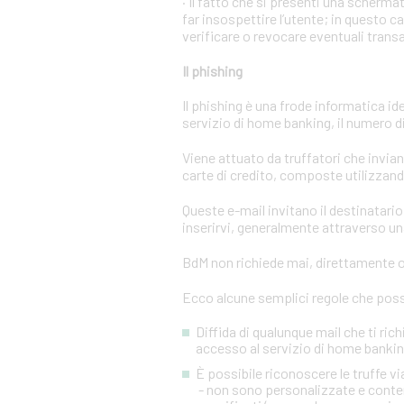
· Il fatto che si presenti una scher
far insospettire l’utente; in questo c
verificare o revocare eventuali trans
Il phishing
Il phishing è una frode informatica id
servizio di home banking, il numero di 
Viene attuato da truffatori che invi
carte di credito, composte utilizzando
Queste e-mail invitano il destinatario 
inserirvi, generalmente attraverso una
BdM non richiede mai, direttamente o 
Ecco alcune semplici regole che posso
Diffida di qualunque mail che ti rich
accesso al servizio di home banking
È possibile riconoscere le truffe 
- non sono personalizzate e conten