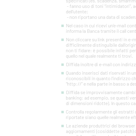
specificati (es. scadenza, smarrim
- fanno uso di toni “intimidatori”
dell’utente;
- non riportano una data di scadenza
Nel caso in cui ricevi un’e-mail c
informa la Banca tramite il call cen
Non cliccare su link presenti in e-
difficilmente distinguibile dall’orig
non ti fidare: è possibile infatti pe
quello nel quale realmente ti trovi.
Diffida inoltre di e-mail con indiriz
Quando inserisci dati riservati in 
riconoscibili in quanto l’indirizzo 
“http://” e nella parte in basso a d
Diffida se improvvisamente cambia l
banking: ad esempio, se questi ven
di dimensioni ridotte). In questo ca
Controlla regolarmente gli estratti 
riportate siano quelle realmente eff
Le aziende produttrici dei browser 
aggiornamenti (cosiddette patch) c