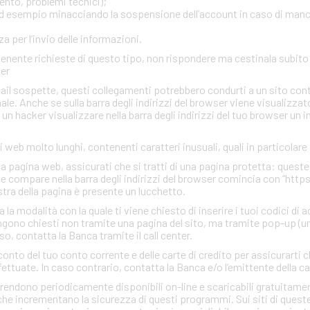
ento, problemi tecnici);
, ad esempio minacciando la sospensione dell’account in caso di man
 per l’invio delle informazioni.
ontenente richieste di questo tipo, non rispondere ma cestinala subi
ter
mail sospette, questi collegamenti potrebbero condurti a un sito con
inale. Anche se sulla barra degli indirizzi del browser viene visualizzato
r un hacker visualizzare nella barra degli indirizzi del tuo browser un 
zi web molto lunghi, contenenti caratteri inusuali, quali in particolare
una pagina web, assicurati che si tratti di una pagina protetta: quest
che compare nella barra degli indirizzi del browser comincia con “http
estra della pagina è presente un lucchetto.
a modalità con la quale ti viene chiesto di inserire i tuoi codici di 
gono chiesti non tramite una pagina del sito, ma tramite pop-up (un
so, contatta la Banca tramite il call center.
conto del tuo conto corrente e delle carte di credito per assicurarti c
ettuate. In caso contrario, contatta la Banca e/o l’emittente della ca
rendono periodicamente disponibili on-line e scaricabili gratuitamen
he incrementano la sicurezza di questi programmi. Sui siti di quest