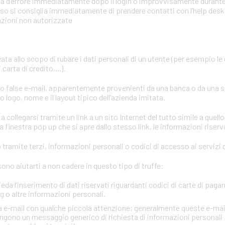
mata d’errore immediatamente dopo il login o improvvisamente durant
aso si consiglia immediatamente di prendere contatti con l’help desk o
azioni non autorizzate
eata allo scopo di rubare i dati personali di un utente (per esempio le
carta di credito,...).
ano false e-mail, apparentemente provenienti da una banca o da una 
 logo, nome e il layout tipico dell’azienda imitata.
a collegarsi tramite un link a un sito Internet del tutto simile a quello
 finestra pop up che si apre dallo stesso link, le informazioni riserv
tramite terzi, informazioni personali o codici di accesso ai servizi d
no aiutarti a non cadere in questo tipo di truffe:
ieda l’inserimento di dati riservati riguardanti codici di carte di paga
 o altre informazioni personali.
via e-mail con qualche piccola attenzione; generalmente queste e-mai
gono un messaggio generico di richiesta di informazioni personali 