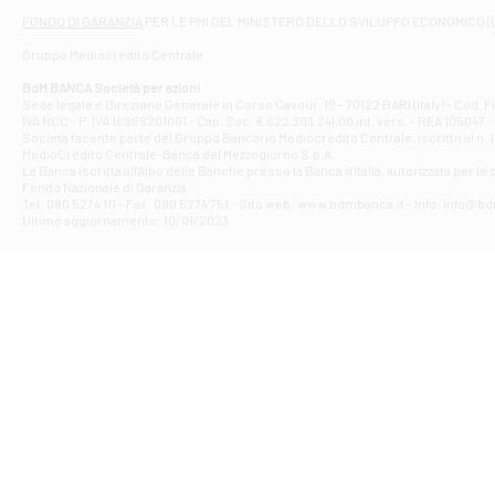
Filiale di At
FONDO DI GARANZIA
PER LE PMI DEL MINISTERO DELLO SVILUPPO ECONOMICO (
Contrada Piana 
Gruppo Mediocredito Centrale
Filiale di At
Corso Elio Adria
BdM BANCA Società per azioni
Filiale di Ave
Sede legale e Direzione Generale in Corso Cavour, 19 - 70122 BARI (Italy) - Cod.
IVA MCC - P. IVA 16868201001 - Cap. Soc. € 622.303.241,00 int. vers. - REA 105047 -
VIA PARTENIO 4
Società facente parte del Gruppo Bancario Mediocredito Centrale, iscritto al n. 10
Filiale di Av
MedioCredito Centrale-Banca del Mezzogiorno S.p.A.
La Banca iscritta all'Albo delle Banche presso la Banca d'ltalia, autorizzata per le
VIA F. SAPORITO
Fondo Nazionale di Garanzia.
Filiale di Av
Tel: 080 5274 111 - Fax: 080 5274 751 - Sito web: www.bdmbanca.it - Info: info@b
Piazza Torlonia
Ultimo aggiornamento: 10/01/2023
Filiale di Avi
PIAZZA E. GIAN
Filiale di Bai
VIA G. LIPPIELL
Filiale di Bar
CORSO VITTORIO
Filiale di Ba
VIALE PAPA GIOV
Filiale di Bar
VIA LEMBO 36 C
Filiale di Ba