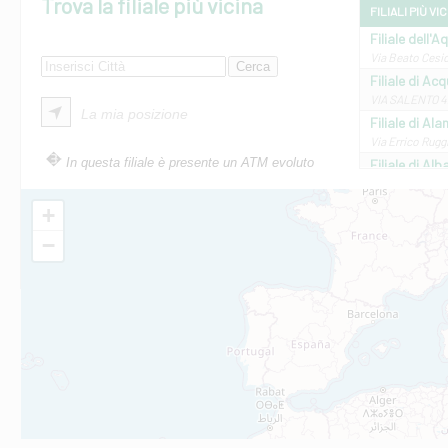
Trova la filiale più vicina
FILIALI PIÙ VI
Filiale dell'A
Via Beato Cesid
Filiale di Ac
VIA SALENTO 42
La mia posizione
Filiale di Ala
Via Errico Ruggi
In questa filiale è presente un ATM evoluto
Filiale di Al
Via Roma, 13 - 
Filiale di Al
+
VIA VITTORIO V
−
Filiale di Am
STATALE 18/17 
Filiale di An
C.SO VITTORIO 
Filiale di And
VIALE CRISPI 50
Filiale di Ars
Viale San Franc
Filiale di Asc
Via Napoli - As