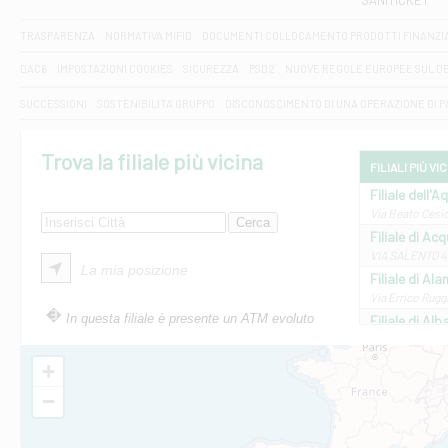
SANITICKET
TRASPARENZA
NORMATIVA MIFID
DOCUMENTI COLLOCAMENTO PRODOTTI FINANZI
DAC6
IMPOSTAZIONI COOKIES
SICUREZZA
PSD2
NUOVE REGOLE EUROPEE SUL D
SUCCESSIONI
SOSTENIBILITA' GRUPPO
DISCONOSCIMENTO DI UNA OPERAZIONE DI 
Trova la filiale più vicina
FILIALI PIÙ VI
Filiale dell'A
Via Beato Cesid
Filiale di Ac
VIA SALENTO 42
La mia posizione
Filiale di Ala
Via Errico Ruggi
In questa filiale è presente un ATM evoluto
Filiale di Al
Via Roma, 13 - 
Filiale di Al
+
VIA VITTORIO V
−
Filiale di Am
STATALE 18/17 
Filiale di An