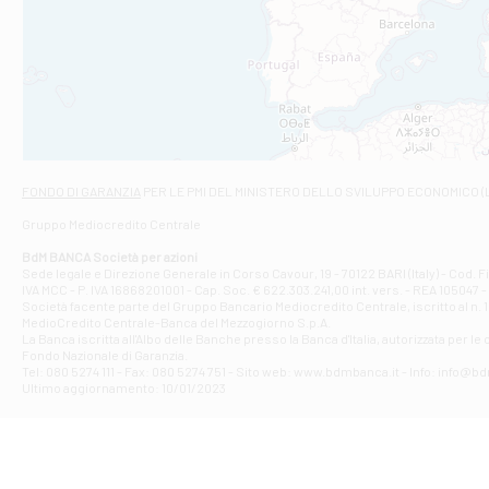
C.SO VITTORIO 
Filiale di And
VIALE CRISPI 50
Filiale di Ars
Viale San Franc
Filiale di Asc
Via Napoli - As
Filiale di At
FONDO DI GARANZIA
PER LE PMI DEL MINISTERO DELLO SVILUPPO ECONOMICO (
Contrada Piana 
Gruppo Mediocredito Centrale
Filiale di At
Corso Elio Adria
BdM BANCA Società per azioni
Filiale di Ave
Sede legale e Direzione Generale in Corso Cavour, 19 - 70122 BARI (Italy) - Cod.
IVA MCC - P. IVA 16868201001 - Cap. Soc. € 622.303.241,00 int. vers. - REA 105047 -
VIA PARTENIO 4
Società facente parte del Gruppo Bancario Mediocredito Centrale, iscritto al n. 10
Filiale di Av
MedioCredito Centrale-Banca del Mezzogiorno S.p.A.
La Banca iscritta all'Albo delle Banche presso la Banca d'ltalia, autorizzata per le
VIA F. SAPORITO
Fondo Nazionale di Garanzia.
Filiale di Av
Tel: 080 5274 111 - Fax: 080 5274 751 - Sito web: www.bdmbanca.it - Info: info@b
Piazza Torlonia
Ultimo aggiornamento: 10/01/2023
Filiale di Avi
PIAZZA E. GIAN
Filiale di Bai
VIA G. LIPPIELL