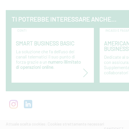
TI POTREBBE INTERESSARE ANCHE...
CONTI
INCASSI E PAGA
SMART BUSINESS BASIC
AMERICAN
BUSINESS
La soluzione che fa dell’uso dei
canali telematici il suo punto di
Dedicate al 
forza grazie a un
numero illimitato
con assicura
di operazioni online
.
Supplementari
collaboratori
Attuale scelta cookies: Cookies strettamente necessari