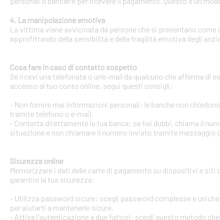
personali o bancarie per ricevere il pagamento. Questo è un modo 
4. La manipolazione emotiva
La vittima viene avvicinata da persone che si presentano come ami
approfittando della sensibilità e della fragilità emotiva degli anzi
Cosa fare in caso di contatto sospetto
Se ricevi una telefonata o un’e-mail da qualcuno che afferma di ess
accesso al tuo conto online, segui questi consigli:
- Non fornire mai informazioni personali: le banche non chiedono m
tramite telefono o e-mail.
- Contatta direttamente la tua banca: se hai dubbi, chiama il num
situazione e non chiamare il numero inviato tramite messaggio o
Sicurezza online
Memorizzare i dati delle carte di pagamento su dispositivi e siti
garantire la tua sicurezza:
- Utilizza password sicure: scegli password complesse e uniche 
per aiutarti a mantenerle sicure.
- Attiva l'autenticazione a due fattori: scegli questo metodo che