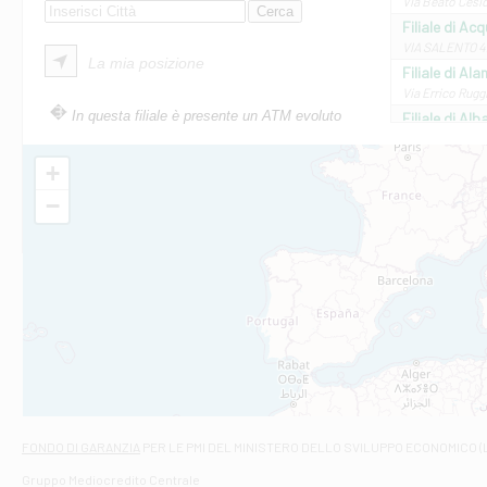
Via Beato Cesid
Filiale di Ac
VIA SALENTO 42
La mia posizione
Filiale di Ala
Via Errico Ruggi
In questa filiale è presente un ATM evoluto
Filiale di Al
Via Roma, 13 - 
Filiale di Al
+
VIA VITTORIO V
−
Filiale di Am
STATALE 18/17 
Filiale di An
C.SO VITTORIO 
Filiale di And
VIALE CRISPI 50
Filiale di Ars
Viale San Franc
Filiale di Asc
Via Napoli - As
Filiale di At
FONDO DI GARANZIA
PER LE PMI DEL MINISTERO DELLO SVILUPPO ECONOMICO (
Contrada Piana 
Gruppo Mediocredito Centrale
Filiale di At