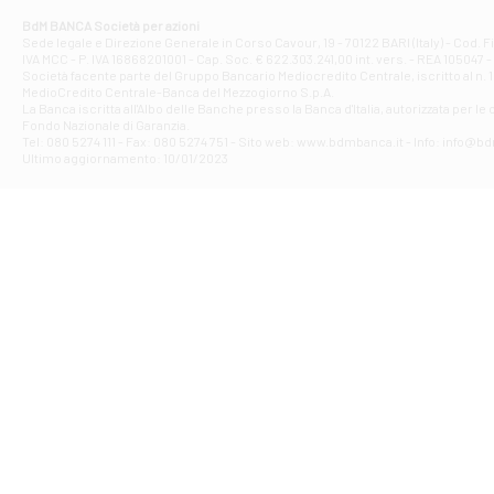
Corso Elio Adria
BdM BANCA Società per azioni
Filiale di Ave
Sede legale e Direzione Generale in Corso Cavour, 19 - 70122 BARI (Italy) - Cod.
IVA MCC - P. IVA 16868201001 - Cap. Soc. € 622.303.241,00 int. vers. - REA 105047 -
VIA PARTENIO 4
Società facente parte del Gruppo Bancario Mediocredito Centrale, iscritto al n. 10
Filiale di Av
MedioCredito Centrale-Banca del Mezzogiorno S.p.A.
La Banca iscritta all'Albo delle Banche presso la Banca d'ltalia, autorizzata per le
VIA F. SAPORITO
Fondo Nazionale di Garanzia.
Filiale di Av
Tel: 080 5274 111 - Fax: 080 5274 751 - Sito web: www.bdmbanca.it - Info: info@b
Piazza Torlonia
Ultimo aggiornamento: 10/01/2023
Filiale di Avi
PIAZZA E. GIAN
Filiale di Bai
VIA G. LIPPIELL
Filiale di Bar
CORSO VITTORIO
Filiale di Ba
VIALE PAPA GIOV
Filiale di Bar
VIA LEMBO 36 C
Filiale di Ba
VIA AMENDOLA 1
Filiale di Ba
VIA FAVIA 3 - Ba