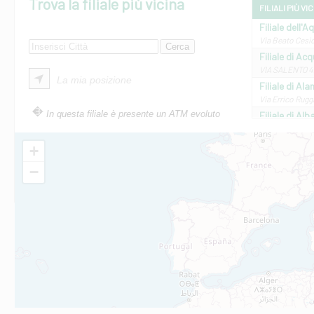
Trova la filiale più vicina
FILIALI PIÙ VI
Filiale dell'A
Via Beato Cesid
Filiale di Ac
VIA SALENTO 42
La mia posizione
Filiale di Ala
Via Errico Ruggi
In questa filiale è presente un ATM evoluto
Filiale di Al
Via Roma, 13 - 
Filiale di Al
+
VIA VITTORIO V
−
Filiale di Am
STATALE 18/17 
Filiale di An
C.SO VITTORIO 
Filiale di And
VIALE CRISPI 50
Filiale di Ars
Viale San Franc
Filiale di Asc
Via Napoli - As