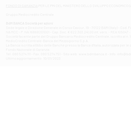
Filiale di At
FONDO DI GARANZIA
PER LE PMI DEL MINISTERO DELLO SVILUPPO ECONOMICO (
Contrada Piana 
Gruppo Mediocredito Centrale
Filiale di At
Corso Elio Adria
BdM BANCA Società per azioni
Filiale di Ave
Sede legale e Direzione Generale in Corso Cavour, 19 - 70122 BARI (Italy) - Cod.
IVA MCC - P. IVA 16868201001 - Cap. Soc. € 622.303.241,00 int. vers. - REA 105047 -
VIA PARTENIO 4
Società facente parte del Gruppo Bancario Mediocredito Centrale, iscritto al n. 10
Filiale di Av
MedioCredito Centrale-Banca del Mezzogiorno S.p.A.
La Banca iscritta all'Albo delle Banche presso la Banca d'ltalia, autorizzata per le
VIA F. SAPORITO
Fondo Nazionale di Garanzia.
Filiale di Av
Tel: 080 5274 111 - Fax: 080 5274 751 - Sito web: www.bdmbanca.it - Info: info@b
Piazza Torlonia
Ultimo aggiornamento: 10/01/2023
Filiale di Avi
PIAZZA E. GIAN
Filiale di Bai
VIA G. LIPPIELL
Filiale di Bar
CORSO VITTORIO
Filiale di Ba
VIALE PAPA GIOV
Filiale di Bar
VIA LEMBO 36 C
Filiale di Ba