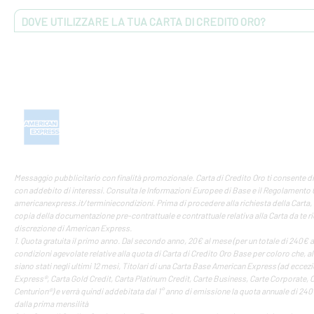
DOVE UTILIZZARE LA TUA CARTA DI CREDITO ORO?
Messaggio pubblicitario con finalità promozionale. Carta di Credito Oro ti consente di 
con addebito di interessi. Consulta le Informazioni Europee di Base e il Regolamento 
americanexpress.it/terminiecondizioni. Prima di procedere alla richiesta della Carta, 
copia della documentazione pre-contrattuale e contrattuale relativa alla Carta da te ri
discrezione di American Express.
1. Quota gratuita il primo anno. Dal secondo anno, 20€ al mese (per un totale di 240€ al
condizioni agevolate relative alla quota di Carta di Credito Oro Base per coloro che, a
siano stati negli ultimi 12 mesi, Titolari di una Carta Base American Express (ad eccez
Express®, Carta Gold Credit, Carta Platinum Credit, Carte Business, Carte Corporate
Centurion®) e verrà quindi addebitata dal 1° anno di emissione la quota annuale di 240
dalla prima mensilità