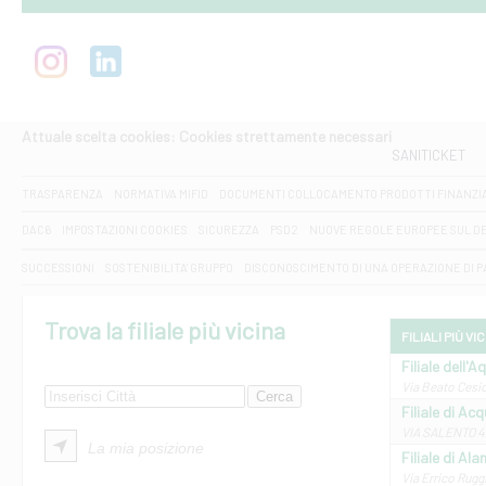
Attuale scelta cookies: Cookies strettamente necessari
SANITICKET
TRASPARENZA
NORMATIVA MIFID
DOCUMENTI COLLOCAMENTO PRODOTTI FINANZI
DAC6
IMPOSTAZIONI COOKIES
SICUREZZA
PSD2
NUOVE REGOLE EUROPEE SUL D
SUCCESSIONI
SOSTENIBILITA' GRUPPO
DISCONOSCIMENTO DI UNA OPERAZIONE DI 
Trova la filiale più vicina
FILIALI PIÙ VI
Filiale dell'A
Via Beato Cesid
Filiale di Ac
VIA SALENTO 42
La mia posizione
Filiale di Ala
Via Errico Ruggi