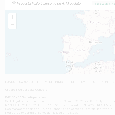
In questa filiale è presente un ATM evoluto
Filiale di Al
Via Roma, 13 - 
Filiale di Al
+
VIA VITTORIO V
−
Filiale di Am
STATALE 18/17 
Filiale di An
C.SO VITTORIO 
Filiale di And
VIALE CRISPI 50
Filiale di Ars
Viale San Franc
Filiale di Asc
Via Napoli - As
Filiale di At
FONDO DI GARANZIA
PER LE PMI DEL MINISTERO DELLO SVILUPPO ECONOMICO (
Contrada Piana 
Gruppo Mediocredito Centrale
Filiale di At
Corso Elio Adria
BdM BANCA Società per azioni
Filiale di Ave
Sede legale e Direzione Generale in Corso Cavour, 19 - 70122 BARI (Italy) - Cod.
IVA MCC - P. IVA 16868201001 - Cap. Soc. € 622.303.241,00 int. vers. - REA 105047 -
VIA PARTENIO 4
Società facente parte del Gruppo Bancario Mediocredito Centrale, iscritto al n. 10
Filiale di Av
MedioCredito Centrale-Banca del Mezzogiorno S.p.A.