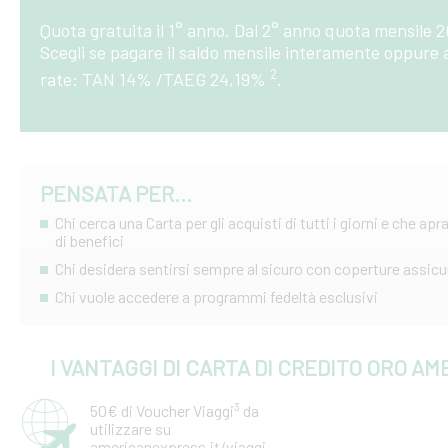
Quota gratuita il 1° anno. Dal 2° anno quota mensile 
Scegli se pagare il saldo mensile interamente oppure a
2
rate: TAN 14% /TAEG 24,19%
.
PENSATA PER...
Chi cerca una Carta per gli acquisti di tutti i giorni e che ap
di benefici
Chi desidera sentirsi sempre al sicuro con coperture assicu
Chi vuole accedere a programmi fedeltà esclusivi
I VANTAGGI DI CARTA DI CREDITO ORO A
3
50€ di Voucher Viaggi
da
utilizzare su
americanexpress.it/viaggi