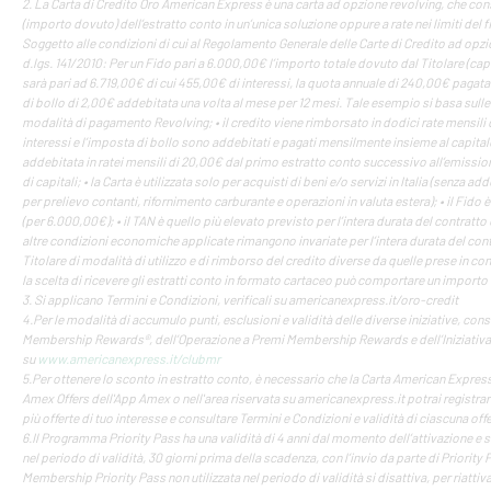
2. La Carta di Credito Oro American Express è una carta ad opzione revolving, che cons
(importo dovuto) dell’estratto conto in un’unica soluzione oppure a rate nei limiti del 
Soggetto alle condizioni di cui al Regolamento Generale delle Carte di Credito ad opz
d.lgs. 141/2010: Per un Fido pari a 6.000,00€ l’importo totale dovuto dal Titolare (capi
sarà pari ad 6.719,00€ di cui 455,00€ di interessi, la quota annuale di 240,00€ pagata
di bollo di 2,00€ addebitata una volta al mese per 12 mesi. Tale esempio si basa sulle se
modalità di pagamento Revolving; • il credito viene rimborsato in dodici rate mensili di
interessi e l’imposta di bollo sono addebitati e pagati mensilmente insieme al capital
addebitata in ratei mensili di 20,00€ dal primo estratto conto successivo all’emission
di capitali; • la Carta è utilizzata solo per acquisti di beni e/o servizi in Italia (senza 
per prelievo contanti, rifornimento carburante e operazioni in valuta estera); • il Fido
(per 6.000,00€); • il TAN è quello più elevato previsto per l’intera durata del contratto 
altre condizioni economiche applicate rimangono invariate per l’intera durata del cont
Titolare di modalità di utilizzo e di rimborso del credito diverse da quelle prese in c
la scelta di ricevere gli estratti conto in formato cartaceo può comportare un importo
3. Si applicano Termini e Condizioni, verificali su americanexpress.it/oro-credit
4.Per le modalità di accumulo punti, esclusioni e validità delle diverse iniziative, co
Membership Rewards®, dell’Operazione a Premi Membership Rewards e dell’Iniziativa
su
www.americanexpress.it/clubmr
5.Per ottenere lo sconto in estratto conto, è necessario che la Carta American Express s
Amex Offers dell'App Amex o nell'area riservata su americanexpress.it potrai registra
più offerte di tuo interesse e consultare Termini e Condizioni e validità di ciascuna offe
6.Il Programma Priority Pass ha una validità di 4 anni dal momento dell’attivazione e 
nel periodo di validità, 30 giorni prima della scadenza, con l’invio da parte di Priori
Membership Priority Pass non utilizzata nel periodo di validità si disattiva, per riattivar