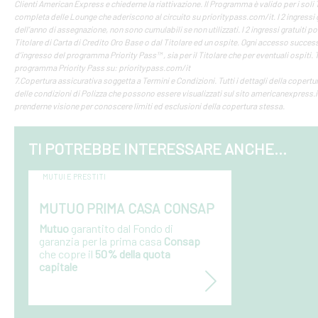
Clienti American Express e chiederne la riattivazione. Il Programma è valido per i soli T
completa delle Lounge che aderiscono al circuito su prioritypass.com/it. I 2 ingressi g
dell’anno di assegnazione, non sono cumulabili se non utilizzati. I 2 ingressi gratuiti p
Titolare di Carta di Credito Oro Base o dal Titolare ed un ospite. Ogni accesso successi
d’ingresso del programma Priority Pass™ , sia per il Titolare che per eventuali ospiti.
programma Priority Pass su: prioritypass.com/it
7.Copertura assicurativa soggetta a Termini e Condizioni. Tutti i dettagli della copertur
delle condizioni di Polizza che possono essere visualizzati sul sito americanexpress.i
prenderne visione per conoscere limiti ed esclusioni della copertura stessa.
TI POTREBBE INTERESSARE ANCHE...
MUTUI E PRESTITI
MUTUO PRIMA CASA CONSAP
Mutuo
garantito dal Fondo di
garanzia per la prima casa
Consap
che copre il
50% della quota
capitale