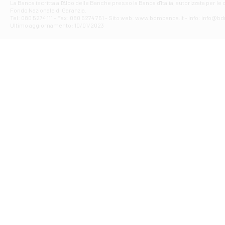
La Banca iscritta all'Albo delle Banche presso la Banca d'ltalia, autorizzata per le
VIA F. SAPORITO
Fondo Nazionale di Garanzia.
Filiale di Av
Tel: 080 5274 111 - Fax: 080 5274 751 - Sito web: www.bdmbanca.it - Info: info@b
Piazza Torlonia
Ultimo aggiornamento: 10/01/2023
Filiale di Avi
PIAZZA E. GIAN
Filiale di Bai
VIA G. LIPPIELL
Filiale di Bar
CORSO VITTORIO
Filiale di Ba
VIALE PAPA GIOV
Filiale di Bar
VIA LEMBO 36 C
Filiale di Ba
VIA AMENDOLA 1
Filiale di Ba
VIA FAVIA 3 - Ba
Filiale di Bar
VIALE JAPIGIA 1
Filiale di Bar
STRADA PALUMBO