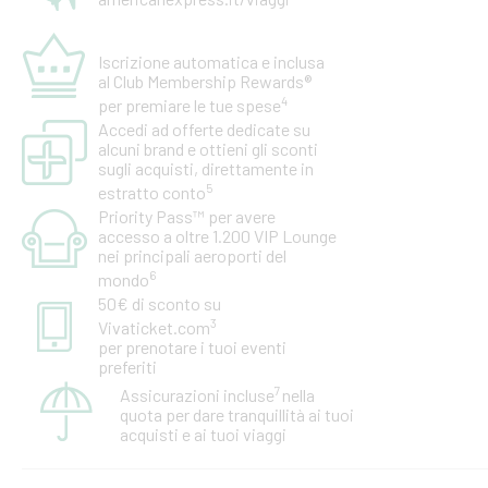
Iscrizione automatica e inclusa
al Club Membership Rewards®
4
per premiare le tue spese
Accedi ad offerte dedicate su
alcuni brand e ottieni gli sconti
sugli acquisti, direttamente in
5
estratto conto
Priority Pass™ per avere
accesso a oltre 1.200 VIP Lounge
nei principali aeroporti del
6
mondo
50€ di sconto su
3
Vivaticket.com
per prenotare i tuoi eventi
preferiti
7
Assicurazioni incluse
nella
quota per dare tranquillità ai tuoi
acquisti e ai tuoi viaggi