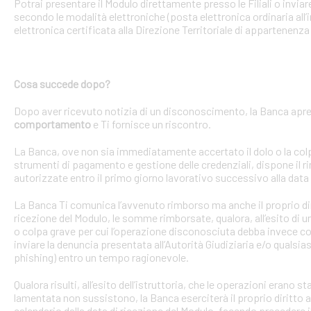
Potrai presentare il Modulo direttamente presso le Filiali o invi
secondo le modalità elettroniche (posta elettronica ordinaria all’i
elettronica certificata alla Direzione Territoriale di appartenenza 
Cosa succede dopo?
Dopo aver ricevuto notizia di un disconoscimento, la Banca apre 
comportamento
e Ti fornisce un riscontro.
La Banca, ove non sia immediatamente accertato il dolo o la colpa 
strumenti di pagamento e gestione delle credenziali, dispone il
autorizzate entro il primo giorno lavorativo successivo alla data 
La Banca Ti comunica l’avvenuto rimborso ma anche il proprio dirit
ricezione del Modulo, le somme rimborsate, qualora, all’esito di 
o colpa grave per cui l’operazione disconosciuta debba invece con
inviare la denuncia presentata all’Autorità Giudiziaria e/o qualsias
phishing) entro un tempo ragionevole.
Qualora risulti, all’esito dell’istruttoria, che le operazioni erano
lamentata non sussistono, la Banca eserciterà il proprio diritto ad
calendario dalla data di ricezione del Modulo, facendo precedere 