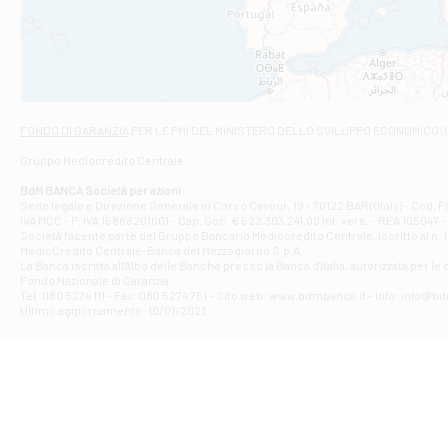
VIALE CRISPI 50
Filiale di Ars
Viale San Franc
Filiale di Asc
Via Napoli - As
Filiale di At
FONDO DI GARANZIA
PER LE PMI DEL MINISTERO DELLO SVILUPPO ECONOMICO (
Contrada Piana 
Gruppo Mediocredito Centrale
Filiale di At
Corso Elio Adria
BdM BANCA Società per azioni
Filiale di Ave
Sede legale e Direzione Generale in Corso Cavour, 19 - 70122 BARI (Italy) - Cod.
IVA MCC - P. IVA 16868201001 - Cap. Soc. € 622.303.241,00 int. vers. - REA 105047 -
VIA PARTENIO 4
Società facente parte del Gruppo Bancario Mediocredito Centrale, iscritto al n. 10
Filiale di Av
MedioCredito Centrale-Banca del Mezzogiorno S.p.A.
La Banca iscritta all'Albo delle Banche presso la Banca d'ltalia, autorizzata per le
VIA F. SAPORITO
Fondo Nazionale di Garanzia.
Filiale di Av
Tel: 080 5274 111 - Fax: 080 5274 751 - Sito web: www.bdmbanca.it - Info: info@b
Piazza Torlonia
Ultimo aggiornamento: 10/01/2023
Filiale di Avi
PIAZZA E. GIAN
Filiale di Bai
VIA G. LIPPIELL
Filiale di Bar
CORSO VITTORIO