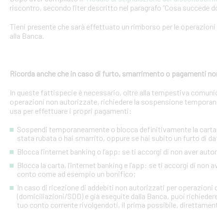
riscontro, secondo l’iter descritto nel paragrafo “Cosa succede d
Tieni presente che sarà effettuato un rimborso per le operazion
alla Banca.
Ricorda anche che in caso di furto, smarrimento o pagamenti no
In queste fattispecie è necessario, oltre alla tempestiva comuni
operazioni non autorizzate, richiedere la sospensione temporanea o
usa per effettuare i propri pagamenti:
Sospendi temporaneamente o blocca definitivamente la carta: s
stata rubata o hai smarrito, oppure se hai subito un furto di dat
Blocca l’internet banking o l’app: se ti accorgi di non aver a
Blocca la carta, l’internet banking e l’app: se ti accorgi di non 
conto come ad esempio un bonifico;
In caso di ricezione di addebiti non autorizzati per operazioni
(domiciliazioni/SDD) e già eseguite dalla Banca, puoi richieder
tuo conto corrente rivolgendoti, il prima possibile, direttamente 