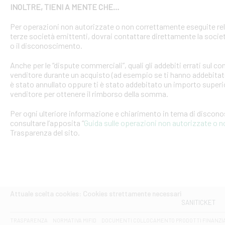
INOLTRE, TIENI A MENTE CHE…
Per operazioni non autorizzate o non correttamente eseguite rel
terze società emittenti, dovrai contattare direttamente la soci
o il disconoscimento.
Anche per le “dispute commerciali”, quali gli addebiti errati sul 
venditore durante un acquisto (ad esempio se ti hanno addebitato
è stato annullato oppure ti è stato addebitato un importo superio
venditore per ottenere il rimborso della somma.
Per ogni ulteriore informazione e chiarimento in tema di discon
consultare l’apposita “
Guida sulle operazioni non autorizzate o 
Trasparenza del sito.
Attuale scelta cookies: Cookies strettamente necessari
SANITICKET
TRASPARENZA
NORMATIVA MIFID
DOCUMENTI COLLOCAMENTO PRODOTTI FINANZI