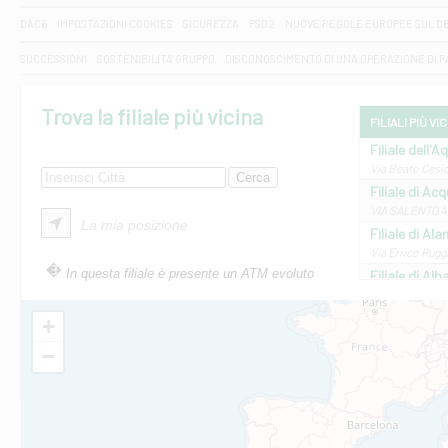
DAC6
IMPOSTAZIONI COOKIES
SICUREZZA
PSD2
NUOVE REGOLE EUROPEE SUL D
SUCCESSIONI
SOSTENIBILITA' GRUPPO
DISCONOSCIMENTO DI UNA OPERAZIONE DI 
Trova la filiale più vicina
FILIALI PIÙ VI
Filiale dell'A
Via Beato Cesid
Filiale di Ac
VIA SALENTO 42
La mia posizione
Filiale di Ala
Via Errico Ruggi
In questa filiale è presente un ATM evoluto
Filiale di Al
Via Roma, 13 - 
Filiale di Al
+
VIA VITTORIO V
−
Filiale di Am
STATALE 18/17 
Filiale di An
C.SO VITTORIO 
Filiale di And