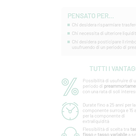
PENSATO PER...
Chi desidera risparmiare trasfe
Chi necessita di ulteriore liquid
Chi desidera posticipare il rimb
usufruendo di un periodo di p
TUTTI I VANTA
Possibilità di usufruire di 
periodo di
preammortame
con una rata di soli interes
Durate fino a 25 anni per la
componente surroga e 15 
per la componente di
extraliquidità
Flessibilità di scelta tra
ta
fisso
e
tasso variabile
a s