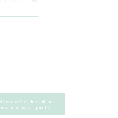
SSICURAZIONI
SERVIZI
 ipotecari residenziali, per
vere anche extra liquidità.