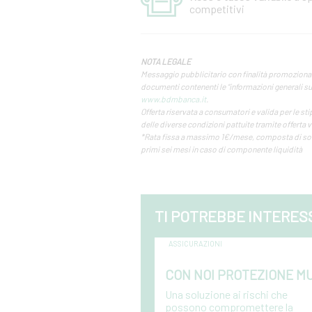
competitivi
NOTA LEGALE
Messaggio pubblicitario con finalità promozionale.
documenti contenenti le “informazioni generali sul 
www.bdmbanca.it
.
Offerta riservata a consumatori e valida per le s
delle diverse condizioni pattuite tramite offerta
*Rata fissa a massimo 1€/mese, composta di soli 
primi sei mesi in caso di componente liquidità
TI POTREBBE INTERES
ASSICURAZIONI
CON NOI PROTEZIONE M
Una soluzione ai rischi che
possono compromettere la