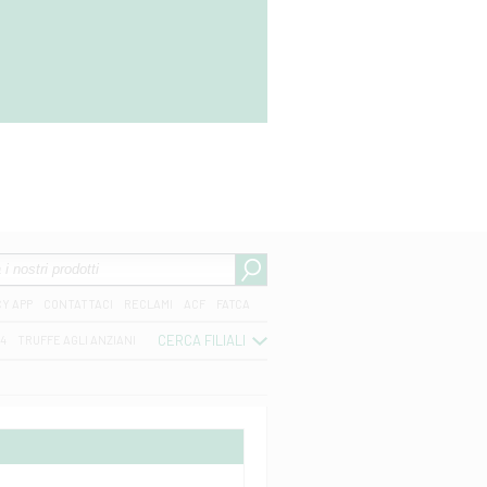
CY APP
CONTATTACI
RECLAMI
ACF
FATCA
CERCA FILIALI
04
TRUFFE AGLI ANZIANI