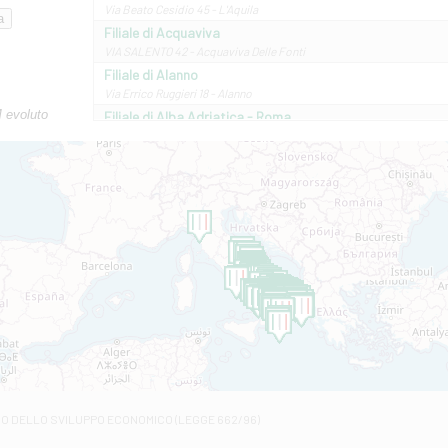
Via Beato Cesidio 45 - L'Aquila
Filiale di Acquaviva
VIA SALENTO 42 - Acquaviva Delle Fonti
Filiale di Alanno
Via Errico Ruggieri 18 - Alanno
M evoluto
Filiale di Alba Adriatica - Roma
Via Roma, 13 - Alba Adriatica
Filiale di Altamura
VIA VITTORIO VENETO 79/81 A - Altamura
Filiale di Amantea
STATALE 18/17 - Amantea
Filiale di Andretta
C.SO VITTORIO VENETO 8 - Andretta
Filiale di Andria 1 - Crispi
VIALE CRISPI 50/A - Andria
Filiale di Arsita
Viale San Francesco 6/b - Arsita
Filiale di Ascoli Piceno
Via Napoli - Ascoli Piceno
Filiale di Atessa
RO DELLO SVILUPPO ECONOMICO (LEGGE 662/96)
Contrada Piana La Fara - Via per Piazzano snc - Atessa