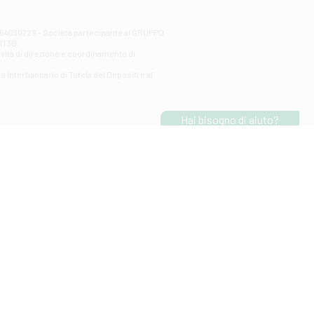
00254030729 - Società partecipante al GRUPPO
AlT3B.
ività di direzione e coordinamento di
o Interbancario di Tutela dei Depositi e al
Hai bisogno di aiuto?
Entra in
chat