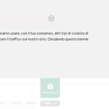
enti
Famiglie
Senior