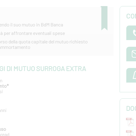
CO
rendo il suo mutuo in BdM Banca
ità per affrontare eventuali spese
orso della quota capitale del mutuo richiesto
reammortamento
GGI DI MUTUO SURROGA EXTRA
un
nto*
si
DO
anni
sso
pread