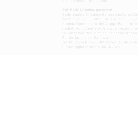
Gruppo Mediocredito Centrale
BdM BANCA Società per azioni
Sede legale e Direzione Generale in Corso Cavo
IVA MCC - P. IVA 16868201001 - Cap. Soc. € 622.3
Società facente parte del Gruppo Bancario Medio
MedioCredito Centrale-Banca del Mezzogiorno
La Banca iscritta all'Albo delle Banche presso l
Fondo Nazionale di Garanzia.
Tel: 080 5274 111 - Fax: 080 5274 751 - Sito w
Ultimo aggiornamento: 10/01/2023