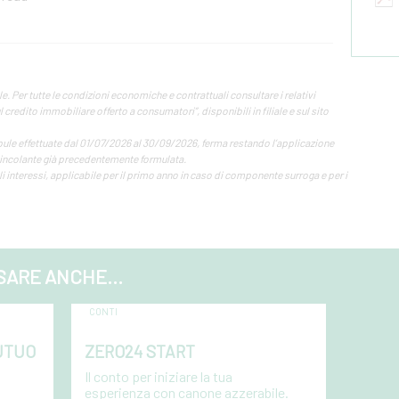
 Per tutte le condizioni economiche e contrattuali consultare i relativi
credito immobiliare offerto a consumatori”, disponibili in filiale e sul sito
tipule effettuate dal 01/07/2026 al 30/09/2026, ferma restando l’applicazione
 vincolante già precedentemente formulata.
interessi, applicabile per il primo anno in caso di componente surroga e per i
SARE ANCHE...
CONTI
UTUO
ZERO24 START
Il conto per iniziare la tua
esperienza con canone azzerabile.