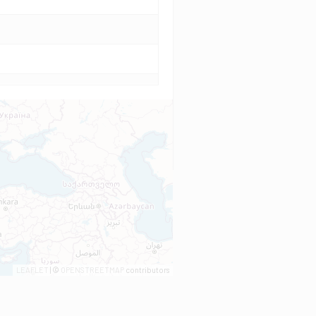
LEAFLET
| ©
OPENSTREETMAP
contributors