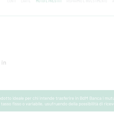
CONTI
CARTE
MUTUI E PRESTITI
RISPARMIO E INVESTIMENTO
A
 in
odotto ideale per chi intende trasferire in BdM Banca i mutui
tasso fisso o variabile, usufruendo della possibilità di rice