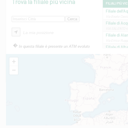
Trova la filiale più vicina
FILIALI PIÙ VI
Filiale dell'A
Via Beato Cesid
Filiale di Ac
VIA SALENTO 42
La mia posizione
Filiale di Ala
Via Errico Ruggi
In questa filiale è presente un ATM evoluto
Filiale di Al
Via Roma, 13 - 
Filiale di Al
+
VIA VITTORIO V
−
Filiale di Am
STATALE 18/17 
Filiale di An
C.SO VITTORIO 
Filiale di And
VIALE CRISPI 50
Filiale di Ars
Viale San Franc
Filiale di Asc
Via Napoli - As