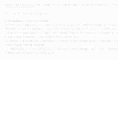
Filiale di At
FONDO DI GARANZIA
PER LE PMI DEL MINISTERO DELLO SVILUPPO ECONOMICO (
Contrada Piana 
Gruppo Mediocredito Centrale
Filiale di At
Corso Elio Adria
BdM BANCA Società per azioni
Filiale di Ave
Sede legale e Direzione Generale in Corso Cavour, 19 - 70122 BARI (Italy) - Cod.
IVA MCC - P. IVA 16868201001 - Cap. Soc. € 622.303.241,00 int. vers. - REA 105047 -
VIA PARTENIO 4
Società facente parte del Gruppo Bancario Mediocredito Centrale, iscritto al n. 10
Filiale di Av
MedioCredito Centrale-Banca del Mezzogiorno S.p.A.
La Banca iscritta all'Albo delle Banche presso la Banca d'ltalia, autorizzata per le
VIA F. SAPORITO
Fondo Nazionale di Garanzia.
Filiale di Av
Tel: 080 5274 111 - Fax: 080 5274 751 - Sito web: www.bdmbanca.it - Info: info@b
Piazza Torlonia
Ultimo aggiornamento: 10/01/2023
Filiale di Avi
PIAZZA E. GIAN
Filiale di Bai
VIA G. LIPPIELL
Filiale di Bar
CORSO VITTORIO
Filiale di Ba
VIALE PAPA GIOV
Filiale di Bar
VIA LEMBO 36 C
Filiale di Ba