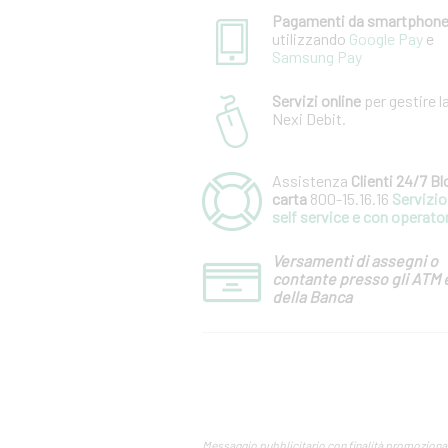
Pagamenti da smartphon
utilizzando
Google Pay
e
Samsung Pay
Servizi online
per gestire l
Nexi Debit.
Assistenza
Clienti 24/7 B
carta
800-15.16.16
Servizio 
self service e con operato
Versamenti di assegni o
contante presso gli ATM 
della Banca
Messaggio pubblicitario con finalità promozionale.