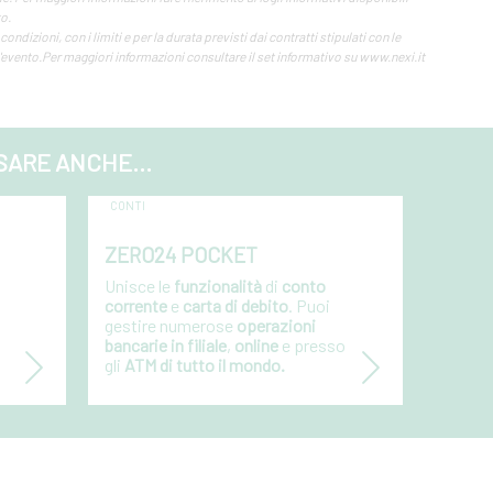
to.
condizioni, con i limiti e per la durata previsti dai contratti stipulati con le
evento.Per maggiori informazioni consultare il set informativo su www.nexi.it
SARE ANCHE...
CONTI
ZERO24 POCKET
Unisce le
funzionalità
di
conto
corrente
e
carta di debito
. Puoi
gestire numerose
operazioni
bancarie in filiale
,
online
e presso
gli
ATM di tutto il mondo.