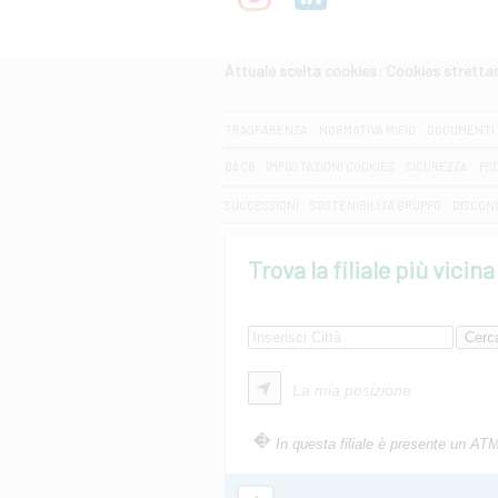
Attuale scelta cookies: Cookies strett
CERCA
TRASPARENZA
NORMATIVA MIFID
DOCUMENTI 
DAC6
IMPOSTAZIONI COOKIES
SICUREZZA
PS
SUCCESSIONI
SOSTENIBILITA' GRUPPO
DISCON
Trova la filiale più vicina
La mia posizione
In questa filiale è presente un AT