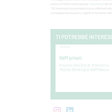
presso le filiali e nella sezione
Trasparenza
del si
*Gli indennizzi e le prestazioni sono effettuati alle 
compagnie assicuratrici, vigenti al momento dell'
TI POTREBBE INTERES
SERVIZI
BdM privati
Il nuovo servizio di
Internet e
Mobile Banking
di BdM Banca.