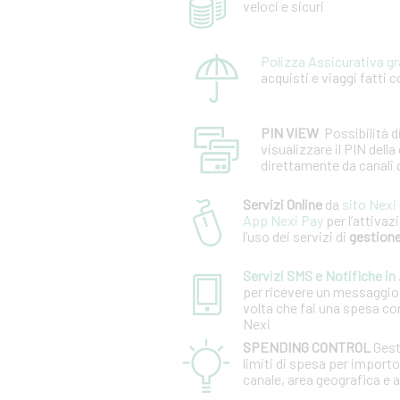
veloci e sicuri
Polizza Assicurativa g
acquisti e viaggi fatti 
PIN VIEW
Possibilità d
visualizzare il PIN della
diretta­mente da canali d
Servizi Online
da
sito Nexi
App Nexi Pay
per l’attivaz
l’uso dei servizi di
gestione
Servizi SMS e Notifiche in
per ricevere un messaggio
volta che fai una spesa co
Nexi
SPENDING CONTROL
Gest
limiti di spesa per importo
canale, area geografica e a