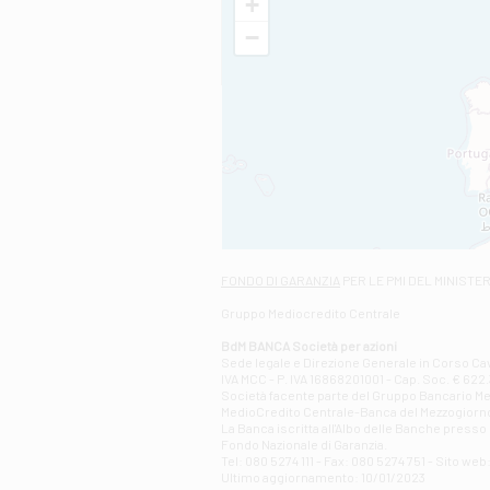
+
−
FONDO DI GARANZIA
PER LE PMI DEL MINISTE
Gruppo Mediocredito Centrale
BdM BANCA Società per azioni
Sede legale e Direzione Generale in Corso Cavo
IVA MCC - P. IVA 16868201001 - Cap. Soc. € 622.3
Società facente parte del Gruppo Bancario Medio
MedioCredito Centrale-Banca del Mezzogiorno
La Banca iscritta all'Albo delle Banche presso l
Fondo Nazionale di Garanzia.
Tel: 080 5274 111 - Fax: 080 5274 751 - Sito w
Ultimo aggiornamento: 10/01/2023