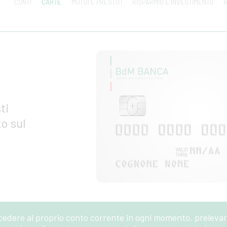
CONTI
CARTE
MUTUI E PRESTITI
RISPARMIO E INVESTIMENTO
A
ti
o sul
cedere al proprio conto corrente in ogni momento, prelevare 