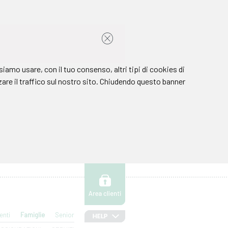
enti
Famiglie
Senior