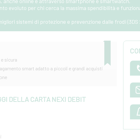
, anche online e attraverso smartphone e smartwatch.
to evoluto per chi cerca la massima spendibilità e funzion
igliori sistemi di protezione e prevenzione dalle frodi (3DS 
CO
 e sicura
agamento smart adatto a piccoli e grandi acquisti
hone
GGI DELLA CARTA NEXI DEBIT
i