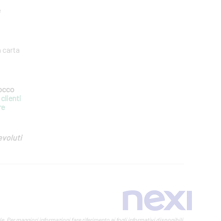
e
a carta
locco
clienti
re
evoluti
 Per maggiori informazioni fare riferimento ai fogli informativi disponibili