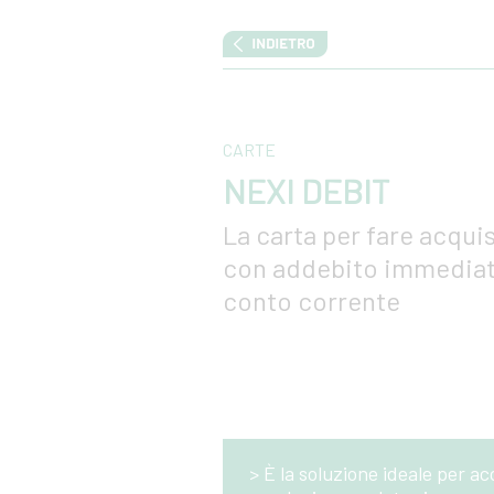
CARTE
NEXI DEBIT
La carta per fare acquis
con addebito immediat
conto corrente
> È la soluzione ideale per ac