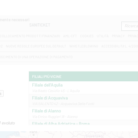
amente necessari
SANITICKET
COLLOCAMENTO PRODOTTI FINANZIARI
AML-CFT
COOKIES
UTILITÀ
PRIVACY
PRIVA
D2
NUOVE REGOLE EUROPEE SUL DEFAULT
WHISTLEBLOWING
ACCESSIBILITA' L. 4/20
OSCIMENTO DI UNA OPERAZIONE DI PAGAMENTO
FILIALI PIÙ VICINE
Filiale dell'Aquila
Via Beato Cesidio 45 - L'Aquila
Filiale di Acquaviva
VIA SALENTO 42 - Acquaviva Delle Fonti
Filiale di Alanno
Via Errico Ruggieri 18 - Alanno
M evoluto
Filiale di Alba Adriatica - Roma
Via Roma, 13 - Alba Adriatica
Filiale di Altamura