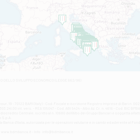
VIA VITTORIO VENETO 79/81 A - Altamura
Filiale di Amantea
STATALE 18/17 - Amantea
Filiale di Andretta
C.SO VITTORIO VENETO 8 - Andretta
Filiale di Andria 1 - Crispi
VIALE CRISPI 50/A - Andria
Filiale di Arsita
Viale San Francesco 6/b - Arsita
Filiale di Ascoli Piceno
Via Napoli - Ascoli Piceno
Filiale di Atessa
RO DELLO SVILUPPO ECONOMICO (LEGGE 662/96)
Contrada Piana La Fara - Via per Piazzano snc - Atessa
Filiale di Atri - Corso Adriano
Corso Elio Adriano, 1 - Atri
Filiale di Avellino - Partenio
ur, 19 - 70122 BARI (Italy) - Cod. Fiscale e iscrizione Registro Imprese di Bari n. 
03.241,00 int. vers. - REA 105047 - Cod. ABI 5424 - Albo Az. Cr. n. 4616 - Cod. BIC BPB
VIA PARTENIO 48 - Avellino
credito Centrale, iscritto al n. 10680 dell'Albo dei Gruppi Bancari e soggetta all'att
Filiale di Aversa
 S.p.A.
a Banca d'ltalia, autorizzata per le operazioni valutarie e in cambi ed aderente al Fond
VIA F. SAPORITO, 27/A - Aversa
Filiale di Avezzano - Piazza Torlonia
eb: www.bdmbanca.it - Info: info@bdmbanca.it
Piazza Torlonia - Avezzano