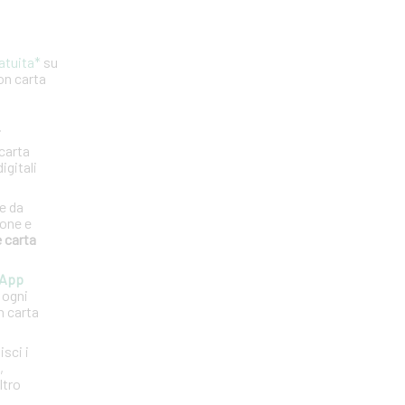
ratuita*
su
con carta
i
 carta
igitali
e da
ione e
 carta
 App
 ogni
n carta
isci i
,
ltro