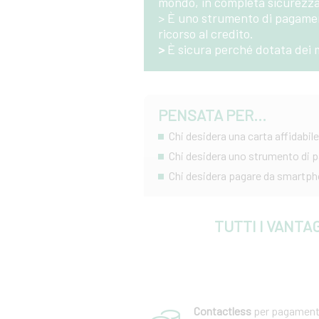
mondo, in completa sicurezza
> È uno strumento di pagamen
ricorso al credito.
>
È sicura perché dotata dei m
PENSATA PER...
Chi desidera una carta affidabile
Chi desidera uno strumento di p
Chi desidera pagare da smartp
TUTTI I VANTA
Contactless
per pagament