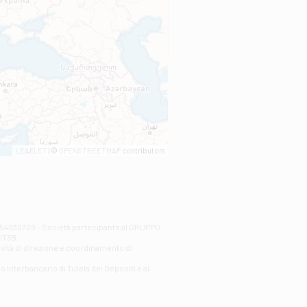
LEAFLET
| ©
OPENSTREETMAP
contributors
00254030729 - Società partecipante al GRUPPO
AlT3B.
ività di direzione e coordinamento di
o Interbancario di Tutela dei Depositi e al