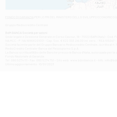
Filiale di Asc
Via Napoli - As
Filiale di At
FONDO DI GARANZIA
PER LE PMI DEL MINISTERO DELLO SVILUPPO ECONOMICO (
Contrada Piana 
Gruppo Mediocredito Centrale
Filiale di At
Corso Elio Adria
BdM BANCA Società per azioni
Filiale di Ave
Sede legale e Direzione Generale in Corso Cavour, 19 - 70122 BARI (Italy) - Cod.
IVA MCC - P. IVA 16868201001 - Cap. Soc. € 622.303.241,00 int. vers. - REA 105047 -
VIA PARTENIO 4
Società facente parte del Gruppo Bancario Mediocredito Centrale, iscritto al n. 10
Filiale di Av
MedioCredito Centrale-Banca del Mezzogiorno S.p.A.
La Banca iscritta all'Albo delle Banche presso la Banca d'ltalia, autorizzata per le
VIA F. SAPORITO
Fondo Nazionale di Garanzia.
Filiale di Av
Tel: 080 5274 111 - Fax: 080 5274 751 - Sito web: www.bdmbanca.it - Info: info@b
Piazza Torlonia
Ultimo aggiornamento: 10/01/2023
Filiale di Avi
PIAZZA E. GIAN
Filiale di Bai
VIA G. LIPPIELL
Filiale di Bar
CORSO VITTORIO
Filiale di Ba
VIALE PAPA GIOV
Filiale di Bar