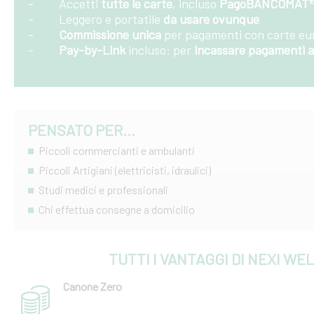
- Accetti
tutte le carte
, incluso
PagoBANCOMAT
- Leggero e portatile
da usare ovunque
-
Commissione unica
per pagamenti con carte e
-
Pay-by-Link
incluso: per
incassare pagamenti a
PENSATO PER...
Piccoli commercianti e ambulanti
Piccoli Artigiani (elettricisti, idraulici)
Studi medici e professionali
Chi effettua consegne a domicilio
TUTTI I VANTAGGI DI NEXI W
Canone Zero