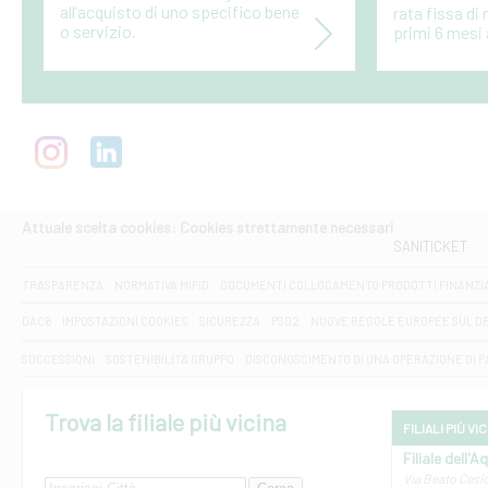
all’acquisto di uno specifico bene
rata fissa di
o servizio.
primi 6 mesi 
Attuale scelta cookies: Cookies strettamente necessari
SANITICKET
TRASPARENZA
NORMATIVA MIFID
DOCUMENTI COLLOCAMENTO PRODOTTI FINANZI
DAC6
IMPOSTAZIONI COOKIES
SICUREZZA
PSD2
NUOVE REGOLE EUROPEE SUL D
SUCCESSIONI
SOSTENIBILITA' GRUPPO
DISCONOSCIMENTO DI UNA OPERAZIONE DI 
Trova la filiale più vicina
FILIALI PIÙ VI
Filiale dell'A
Via Beato Cesid