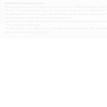
Corso Elio Adria
BdM BANCA Società per azioni
Filiale di Ave
Sede legale e Direzione Generale in Corso Cavour, 19 - 70122 BARI (Italy) - Cod.
IVA MCC - P. IVA 16868201001 - Cap. Soc. € 622.303.241,00 int. vers. - REA 105047 -
VIA PARTENIO 4
Società facente parte del Gruppo Bancario Mediocredito Centrale, iscritto al n. 10
Filiale di Av
MedioCredito Centrale-Banca del Mezzogiorno S.p.A.
La Banca iscritta all'Albo delle Banche presso la Banca d'ltalia, autorizzata per le
VIA F. SAPORITO
Fondo Nazionale di Garanzia.
Filiale di Av
Tel: 080 5274 111 - Fax: 080 5274 751 - Sito web: www.bdmbanca.it - Info: info@b
Piazza Torlonia
Ultimo aggiornamento: 10/01/2023
Filiale di Avi
PIAZZA E. GIAN
Filiale di Bai
VIA G. LIPPIELL
Filiale di Bar
CORSO VITTORIO
Filiale di Ba
VIALE PAPA GIOV
Filiale di Bar
VIA LEMBO 36 C
Filiale di Ba
VIA AMENDOLA 1
Filiale di Ba
VIA FAVIA 3 - Ba