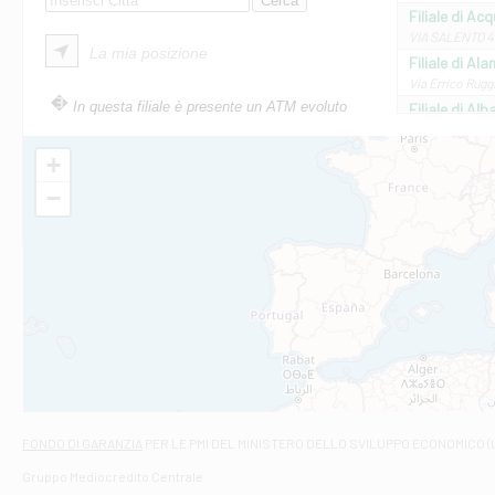
Filiale di Ac
VIA SALENTO 42
La mia posizione
Filiale di Ala
Via Errico Ruggi
In questa filiale è presente un ATM evoluto
Filiale di Al
Via Roma, 13 - 
Filiale di Al
+
VIA VITTORIO V
−
Filiale di Am
STATALE 18/17 
Filiale di An
C.SO VITTORIO 
Filiale di And
VIALE CRISPI 50
Filiale di Ars
Viale San Franc
Filiale di Asc
Via Napoli - As
Filiale di At
FONDO DI GARANZIA
PER LE PMI DEL MINISTERO DELLO SVILUPPO ECONOMICO (
Contrada Piana 
Gruppo Mediocredito Centrale
Filiale di At