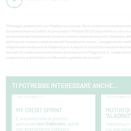
"Messaggio pubblicitario con finalità promozionali. Per le condizioni contrattuali pre
Europee di Base sul Credito ai Consumatori” (Modulo SECCI) disponibile sul sito
www.
economiche del finanziamento possono variare in funzione del profilo finanziario, del
dell’importo richiesto e della durata del finanziamento stesso. L’erogazione del credi
all’approvazione da parte di Pitagora S.p.A. a seguito di istruttoria e valutazione di me
accordo di collaborazione con vincolo di esclusiva con Pitagora S.p.A., svolge attività
preparatoria, pubblicitaria e di informativa generale dei prodotti."
TI POTREBBE INTERESSARE ANCHE...
MUTUI E PRESTITI
MUTUI E PRESTI
MY CREDIT SPRINT
MUTUO DI 
"ALADINO"
È una soluzione di prestito
personale
non
finalizzato
, quindi
Trasforma in l
non direttamente collegato
tuo immobile