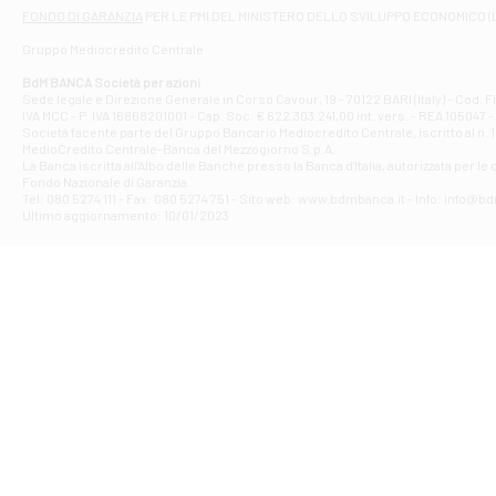
Filiale di At
FONDO DI GARANZIA
PER LE PMI DEL MINISTERO DELLO SVILUPPO ECONOMICO (
Contrada Piana 
Gruppo Mediocredito Centrale
Filiale di At
Corso Elio Adria
BdM BANCA Società per azioni
Filiale di Ave
Sede legale e Direzione Generale in Corso Cavour, 19 - 70122 BARI (Italy) - Cod.
IVA MCC - P. IVA 16868201001 - Cap. Soc. € 622.303.241,00 int. vers. - REA 105047 -
VIA PARTENIO 4
Società facente parte del Gruppo Bancario Mediocredito Centrale, iscritto al n. 10
Filiale di Av
MedioCredito Centrale-Banca del Mezzogiorno S.p.A.
La Banca iscritta all'Albo delle Banche presso la Banca d'ltalia, autorizzata per le
VIA F. SAPORITO
Fondo Nazionale di Garanzia.
Filiale di Av
Tel: 080 5274 111 - Fax: 080 5274 751 - Sito web: www.bdmbanca.it - Info: info@b
Piazza Torlonia
Ultimo aggiornamento: 10/01/2023
Filiale di Avi
PIAZZA E. GIAN
Filiale di Bai
VIA G. LIPPIELL
Filiale di Bar
CORSO VITTORIO
Filiale di Ba
VIALE PAPA GIOV
Filiale di Bar
VIA LEMBO 36 C
Filiale di Ba
VIA AMENDOLA 1