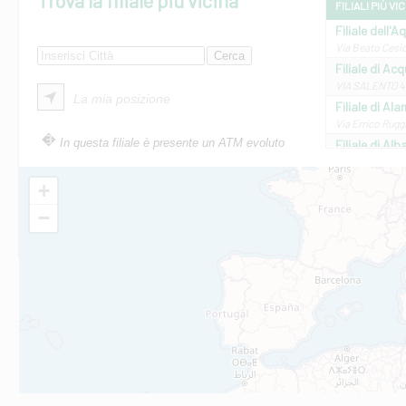
Trova la filiale più vicina
FILIALI PIÙ VI
Filiale dell'A
Via Beato Cesid
Filiale di Ac
VIA SALENTO 42
La mia posizione
Filiale di Ala
Via Errico Ruggi
In questa filiale è presente un ATM evoluto
Filiale di Al
Via Roma, 13 - 
Filiale di Al
+
VIA VITTORIO V
−
Filiale di Am
STATALE 18/17 
Filiale di An
C.SO VITTORIO 
Filiale di And
VIALE CRISPI 50
Filiale di Ars
Viale San Franc
Filiale di Asc
Via Napoli - As