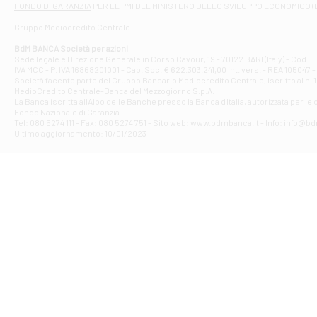
FONDO DI GARANZIA
PER LE PMI DEL MINISTERO DELLO SVILUPPO ECONOMICO (
Contrada Piana 
Gruppo Mediocredito Centrale
Filiale di At
Corso Elio Adria
BdM BANCA Società per azioni
Filiale di Ave
Sede legale e Direzione Generale in Corso Cavour, 19 - 70122 BARI (Italy) - Cod.
IVA MCC - P. IVA 16868201001 - Cap. Soc. € 622.303.241,00 int. vers. - REA 105047 -
VIA PARTENIO 4
Società facente parte del Gruppo Bancario Mediocredito Centrale, iscritto al n. 10
Filiale di Av
MedioCredito Centrale-Banca del Mezzogiorno S.p.A.
La Banca iscritta all'Albo delle Banche presso la Banca d'ltalia, autorizzata per le
VIA F. SAPORITO
Fondo Nazionale di Garanzia.
Filiale di Av
Tel: 080 5274 111 - Fax: 080 5274 751 - Sito web: www.bdmbanca.it - Info: info@b
Piazza Torlonia
Ultimo aggiornamento: 10/01/2023
Filiale di Avi
PIAZZA E. GIAN
Filiale di Bai
VIA G. LIPPIELL
Filiale di Bar
CORSO VITTORIO
Filiale di Ba
VIALE PAPA GIOV
Filiale di Bar
VIA LEMBO 36 C
Filiale di Ba
VIA AMENDOLA 1