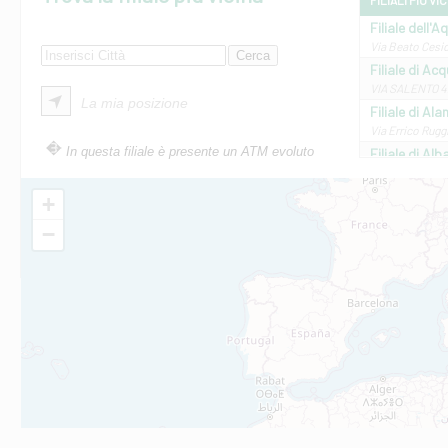
FILIALI PIÙ VI
Filiale dell'A
Via Beato Cesid
Filiale di Ac
VIA SALENTO 42
La mia posizione
Filiale di Ala
Via Errico Ruggi
In questa filiale è presente un ATM evoluto
Filiale di Al
Via Roma, 13 - 
Filiale di Al
+
VIA VITTORIO V
−
Filiale di Am
STATALE 18/17 
Filiale di An
C.SO VITTORIO 
Filiale di And
VIALE CRISPI 50
Filiale di Ars
Viale San Franc
Filiale di Asc
Via Napoli - As
Filiale di At