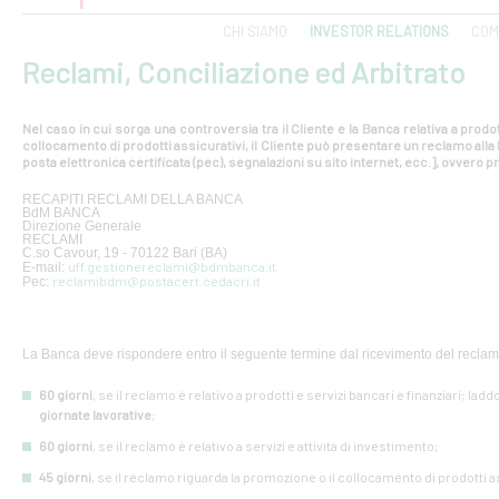
CHI SIAMO
INVESTOR RELATIONS
COM
Reclami, Conciliazione ed Arbitrato
Nel caso in cui sorga una controversia tra il Cliente e la Banca relativa a prodot
collocamento di prodotti assicurativi, il Cliente può presentare un reclamo all
posta elettronica certificata (pec), segnalazioni su sito internet, ecc.], ovvero pr
RECAPITI RECLAMI DELLA BANCA
BdM BANCA
Direzione Generale
RECLAMI
C.so Cavour, 19 - 70122 Bari (BA)
uff.gestionereclami@bdmbanca.it
E-mail:
reclamibdm@postacert.cedacri.it
Pec:
La Banca deve rispondere entro il seguente termine dal ricevimento del reclam
60 giorni
, se il reclamo è relativo a prodotti e servizi bancari e finanziari; lad
giornate lavorative
;
60 giorni
, se il reclamo è relativo a servizi e attività di investimento;
45 giorni
, se il reclamo riguarda la promozione o il collocamento di prodotti a