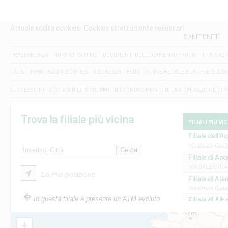
Attuale scelta cookies: Cookies strettamente necessari
SANITICKET
TRASPARENZA
NORMATIVA MIFID
DOCUMENTI COLLOCAMENTO PRODOTTI FINANZI
DAC6
IMPOSTAZIONI COOKIES
SICUREZZA
PSD2
NUOVE REGOLE EUROPEE SUL D
SUCCESSIONI
SOSTENIBILITA' GRUPPO
DISCONOSCIMENTO DI UNA OPERAZIONE DI 
Trova la filiale più vicina
FILIALI PIÙ VI
Filiale dell'A
Via Beato Cesid
Filiale di Ac
VIA SALENTO 42
La mia posizione
Filiale di Ala
Via Errico Ruggi
In questa filiale è presente un ATM evoluto
Filiale di Al
Via Roma, 13 - 
Filiale di Al
+