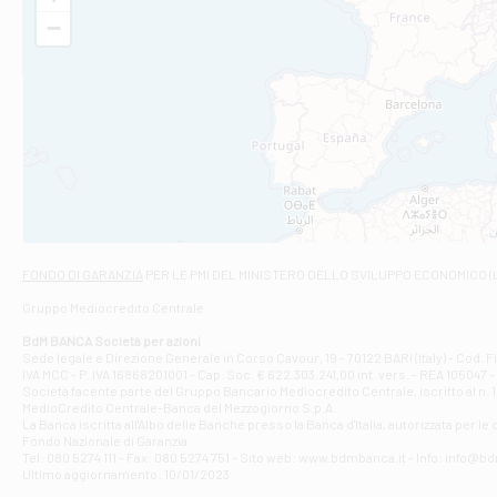
VIA VITTORIO V
−
Filiale di Am
STATALE 18/17 
Filiale di An
C.SO VITTORIO 
Filiale di And
VIALE CRISPI 50
Filiale di Ars
Viale San Franc
Filiale di Asc
Via Napoli - As
Filiale di At
FONDO DI GARANZIA
PER LE PMI DEL MINISTERO DELLO SVILUPPO ECONOMICO (
Contrada Piana 
Gruppo Mediocredito Centrale
Filiale di At
Corso Elio Adria
BdM BANCA Società per azioni
Filiale di Ave
Sede legale e Direzione Generale in Corso Cavour, 19 - 70122 BARI (Italy) - Cod.
IVA MCC - P. IVA 16868201001 - Cap. Soc. € 622.303.241,00 int. vers. - REA 105047 -
VIA PARTENIO 4
Società facente parte del Gruppo Bancario Mediocredito Centrale, iscritto al n. 10
Filiale di Av
MedioCredito Centrale-Banca del Mezzogiorno S.p.A.
La Banca iscritta all'Albo delle Banche presso la Banca d'ltalia, autorizzata per le
VIA F. SAPORITO
Fondo Nazionale di Garanzia.
Filiale di Av
Tel: 080 5274 111 - Fax: 080 5274 751 - Sito web: www.bdmbanca.it - Info: info@b
Piazza Torlonia
Ultimo aggiornamento: 10/01/2023