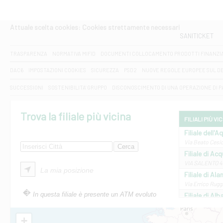
Attuale scelta cookies: Cookies strettamente necessari
SANITICKET
TRASPARENZA
NORMATIVA MIFID
DOCUMENTI COLLOCAMENTO PRODOTTI FINANZI
DAC6
IMPOSTAZIONI COOKIES
SICUREZZA
PSD2
NUOVE REGOLE EUROPEE SUL D
SUCCESSIONI
SOSTENIBILITA' GRUPPO
DISCONOSCIMENTO DI UNA OPERAZIONE DI 
Trova la filiale più vicina
FILIALI PIÙ VI
Filiale dell'A
Via Beato Cesid
Filiale di Ac
VIA SALENTO 42
La mia posizione
Filiale di Ala
Via Errico Ruggi
In questa filiale è presente un ATM evoluto
Filiale di Al
Via Roma, 13 - 
Filiale di Al
+