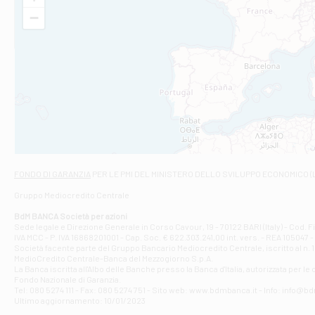
VIA VITTORIO V
−
Filiale di Am
STATALE 18/17 
Filiale di An
C.SO VITTORIO 
Filiale di And
VIALE CRISPI 50
Filiale di Ars
Viale San Franc
Filiale di Asc
Via Napoli - As
Filiale di At
FONDO DI GARANZIA
PER LE PMI DEL MINISTERO DELLO SVILUPPO ECONOMICO (
Contrada Piana 
Gruppo Mediocredito Centrale
Filiale di At
Corso Elio Adria
BdM BANCA Società per azioni
Filiale di Ave
Sede legale e Direzione Generale in Corso Cavour, 19 - 70122 BARI (Italy) - Cod.
IVA MCC - P. IVA 16868201001 - Cap. Soc. € 622.303.241,00 int. vers. - REA 105047 -
VIA PARTENIO 4
Società facente parte del Gruppo Bancario Mediocredito Centrale, iscritto al n. 10
Filiale di Av
MedioCredito Centrale-Banca del Mezzogiorno S.p.A.
La Banca iscritta all'Albo delle Banche presso la Banca d'ltalia, autorizzata per le
VIA F. SAPORITO
Fondo Nazionale di Garanzia.
Filiale di Av
Tel: 080 5274 111 - Fax: 080 5274 751 - Sito web: www.bdmbanca.it - Info: info@b
Piazza Torlonia
Ultimo aggiornamento: 10/01/2023