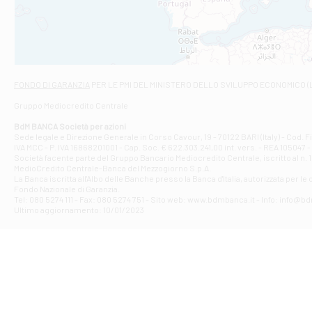
VIALE CRISPI 50
Filiale di Ars
Viale San Franc
Filiale di Asc
Via Napoli - As
Filiale di At
FONDO DI GARANZIA
PER LE PMI DEL MINISTERO DELLO SVILUPPO ECONOMICO (
Contrada Piana 
Gruppo Mediocredito Centrale
Filiale di At
Corso Elio Adria
BdM BANCA Società per azioni
Filiale di Ave
Sede legale e Direzione Generale in Corso Cavour, 19 - 70122 BARI (Italy) - Cod.
IVA MCC - P. IVA 16868201001 - Cap. Soc. € 622.303.241,00 int. vers. - REA 105047 -
VIA PARTENIO 4
Società facente parte del Gruppo Bancario Mediocredito Centrale, iscritto al n. 10
Filiale di Av
MedioCredito Centrale-Banca del Mezzogiorno S.p.A.
La Banca iscritta all'Albo delle Banche presso la Banca d'ltalia, autorizzata per le
VIA F. SAPORITO
Fondo Nazionale di Garanzia.
Filiale di Av
Tel: 080 5274 111 - Fax: 080 5274 751 - Sito web: www.bdmbanca.it - Info: info@b
Piazza Torlonia
Ultimo aggiornamento: 10/01/2023
Filiale di Avi
PIAZZA E. GIAN
Filiale di Bai
VIA G. LIPPIELL
Filiale di Bar
CORSO VITTORIO