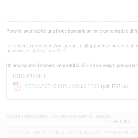
Pensi di aver subito una frode bancaria online o un tentativo di f
Hai ricevuto comunicazioni sospette all’apparenza provenienti dal
password o carta di credito?
Chiama subito il numero verde 800.005.444 o rivolgiti presso la tu
DOCUMENTI
PER SAPERNE DI PIU' SULLE FRODI
(pdf, 1767 kb)
Attuale scelta cookies: Cookies strettamente necessari
SANITICKET
TRASPARENZA
NORMATIVA MIFID
DOCUMENTI COLLOCAMENTO PRODOTTI FINANZI