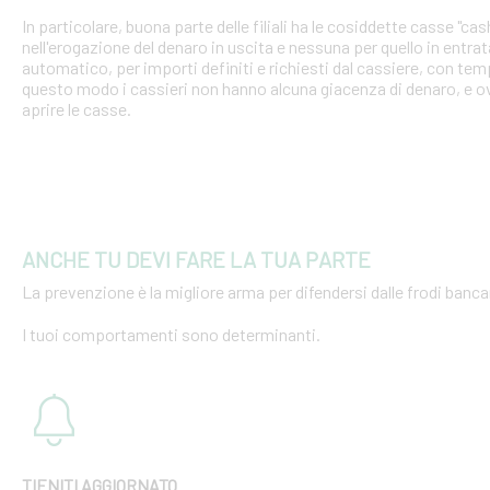
In particolare, buona parte delle filiali ha le cosiddette casse "cash
nell'erogazione del denaro in uscita e nessuna per quello in entra
automatico, per importi definiti e richiesti dal cassiere, con tempi
questo modo i cassieri non hanno alcuna giacenza di denaro, e o
aprire le casse.
ANCHE TU DEVI FARE LA TUA PARTE
La prevenzione è la migliore arma per difendersi dalle frodi bancar
I tuoi comportamenti sono determinanti.
TIENITI AGGIORNATO