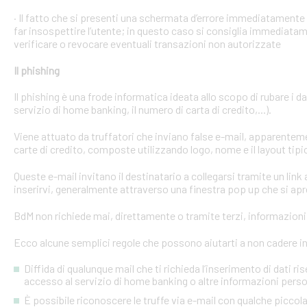
· Il fatto che si presenti una schermata d’errore immediatament
far insospettire l’utente; in questo caso si consiglia immediatame
verificare o revocare eventuali transazioni non autorizzate
Il phishing
Il phishing è una frode informatica ideata allo scopo di rubare i d
servizio di home banking, il numero di carta di credito,...).
Viene attuato da truffatori che inviano false e-mail, apparente
carte di credito, composte utilizzando logo, nome e il layout tipi
Queste e-mail invitano il destinatario a collegarsi tramite un link a
inserirvi, generalmente attraverso una finestra pop up che si apre
BdM non richiede mai, direttamente o tramite terzi, informazioni p
Ecco alcune semplici regole che possono aiutarti a non cadere in 
Diffida di qualunque mail che ti richieda l’inserimento di dati ri
accesso al servizio di home banking o altre informazioni perso
È possibile riconoscere le truffe via e-mail con qualche picco