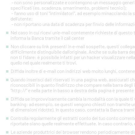
- non sono personalizzate e contengono un messaggio generico
specificati (es. scadenza, smarrimento, problemi tecnici);
- fanno uso di toni “intimidatori”, ad esempio minacciando la
dell’utente;
- non riportano una data di scadenza per l’invio delle informazi
Nel caso in cui ricevi un’e-mail contenente richieste di quest
informa la Banca tramite il call center
Non cliccare su link presenti in e-mail sospette, questi colleg
difficilmente distinguibile dall’originale. Anche se sulla barra de
non ti fidare: è possibile infatti per un hacker visualizzare nell
quello nel quale realmente ti trovi.
Diffida inoltre di e-mail con indirizzi web molto lunghi, contenen
Quando inserisci dati riservati in una pagina web, assicurati c
riconoscibili in quanto l’indirizzo che compare nella barra degl
“http://” e nella parte in basso a destra della pagina è presente
Diffida se improvvisamente cambia la modalità con la quale ti v
banking: ad esempio, se questi vengono chiesti non tramite un
di dimensioni ridotte). In questo caso, contatta la Banca tramite
Controlla regolarmente gli estratti conto del tuo conto corrente 
riportate siano quelle realmente effettuate. In caso contrario, c
Le aziende produttrici dei browser rendono periodicamente disp