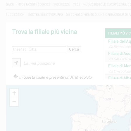
DAC6
IMPOSTAZIONI COOKIES
SICUREZZA
PSD2
NUOVE REGOLE EUROPEE SUL D
SUCCESSIONI
SOSTENIBILITA' GRUPPO
DISCONOSCIMENTO DI UNA OPERAZIONE DI 
Trova la filiale più vicina
FILIALI PIÙ VI
Filiale dell'A
Via Beato Cesid
Filiale di Ac
VIA SALENTO 42
La mia posizione
Filiale di Ala
Via Errico Ruggi
In questa filiale è presente un ATM evoluto
Filiale di Al
Via Roma, 13 - 
Filiale di Al
+
VIA VITTORIO V
−
Filiale di Am
STATALE 18/17 
Filiale di An
C.SO VITTORIO 
Filiale di And