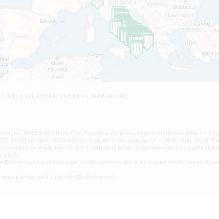
Filiale di Andretta
C.SO VITTORIO VENETO 8 - Andretta
Filiale di Andria 1 - Crispi
VIALE CRISPI 50/A - Andria
Filiale di Arsita
Viale San Francesco 6/b - Arsita
Filiale di Ascoli Piceno
Via Napoli - Ascoli Piceno
Filiale di Atessa
RO DELLO SVILUPPO ECONOMICO (LEGGE 662/96)
Contrada Piana La Fara - Via per Piazzano snc - Atessa
Filiale di Atri - Corso Adriano
Corso Elio Adriano, 1 - Atri
Filiale di Avellino - Partenio
ur, 19 - 70122 BARI (Italy) - Cod. Fiscale e iscrizione Registro Imprese di Bari n. 
03.241,00 int. vers. - REA 105047 - Cod. ABI 5424 - Albo Az. Cr. n. 4616 - Cod. BIC BPB
VIA PARTENIO 48 - Avellino
credito Centrale, iscritto al n. 10680 dell'Albo dei Gruppi Bancari e soggetta all'att
Filiale di Aversa
 S.p.A.
a Banca d'ltalia, autorizzata per le operazioni valutarie e in cambi ed aderente al Fond
VIA F. SAPORITO, 27/A - Aversa
Filiale di Avezzano - Piazza Torlonia
eb: www.bdmbanca.it - Info: info@bdmbanca.it
Piazza Torlonia - Avezzano
Filiale di Avigliano
PIAZZA E. GIANTURCO 49 - Avigliano
Filiale di Baiano