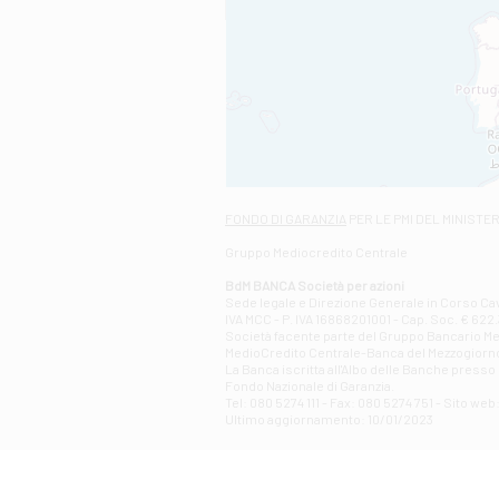
FONDO DI GARANZIA
PER LE PMI DEL MINISTE
Gruppo Mediocredito Centrale
BdM BANCA Società per azioni
Sede legale e Direzione Generale in Corso Cavo
IVA MCC - P. IVA 16868201001 - Cap. Soc. € 622.3
Società facente parte del Gruppo Bancario Medio
MedioCredito Centrale-Banca del Mezzogiorno
La Banca iscritta all'Albo delle Banche presso l
Fondo Nazionale di Garanzia.
Tel: 080 5274 111 - Fax: 080 5274 751 - Sito w
Ultimo aggiornamento: 10/01/2023