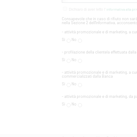
informativa alla pr
Dichiaro di aver letto l'
Consapevole che in caso di rifiuto non sarà 
nella Sezione 2 dell'Informativa, acconsento
- attività promozionale e di marketing, a cu
Si
No
- profilazione della clientela effettuata dall
Si
No
- attività promozionale e di marketing, a cur
commercializzati dalla Banca
Si
No
- attività promozionale e di marketing, da par
Si
No