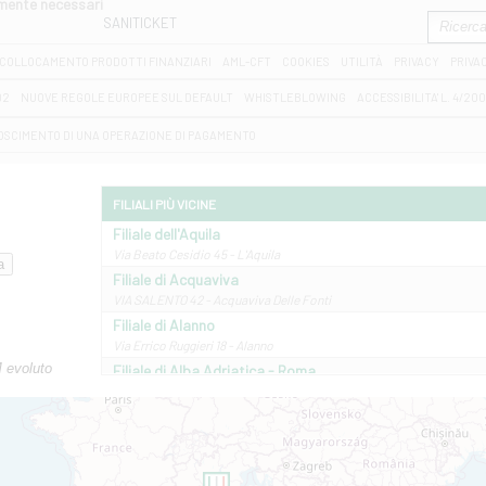
amente necessari
SANITICKET
COLLOCAMENTO PRODOTTI FINANZIARI
AML-CFT
COOKIES
UTILITÀ
PRIVACY
PRIVA
D2
NUOVE REGOLE EUROPEE SUL DEFAULT
WHISTLEBLOWING
ACCESSIBILITA' L. 4/20
OSCIMENTO DI UNA OPERAZIONE DI PAGAMENTO
FILIALI PIÙ VICINE
Filiale dell'Aquila
Via Beato Cesidio 45 - L'Aquila
Filiale di Acquaviva
VIA SALENTO 42 - Acquaviva Delle Fonti
Filiale di Alanno
Via Errico Ruggieri 18 - Alanno
M evoluto
Filiale di Alba Adriatica - Roma
Via Roma, 13 - Alba Adriatica
Filiale di Altamura
VIA VITTORIO VENETO 79/81 A - Altamura
Filiale di Amantea
STATALE 18/17 - Amantea