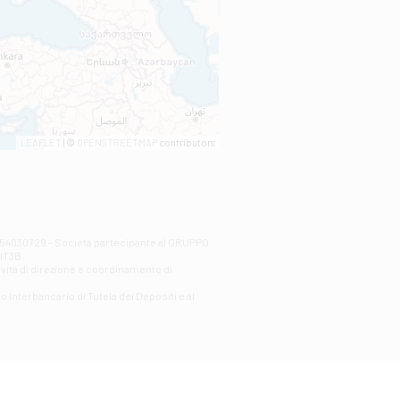
LEAFLET
| ©
OPENSTREETMAP
contributors
00254030729 - Società partecipante al GRUPPO
AlT3B.
ività di direzione e coordinamento di
o Interbancario di Tutela dei Depositi e al