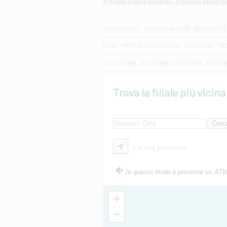
Attuale scelta cookies: Cookies strett
CERCA
TRASPARENZA
NORMATIVA MIFID
DOCUMENTI 
DAC6
IMPOSTAZIONI COOKIES
SICUREZZA
PS
SUCCESSIONI
SOSTENIBILITA' GRUPPO
DISCON
Trova la filiale più vicina
La mia posizione
In questa filiale è presente un AT
+
−