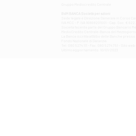
Gruppo Mediocredito Centrale
BdM BANCA Società per azioni
Sede legale e Direzione Generale in Corso Cavo
IVA MCC - P. IVA 16868201001 - Cap. Soc. € 622.3
Società facente parte del Gruppo Bancario Medio
MedioCredito Centrale-Banca del Mezzogiorno
La Banca iscritta all'Albo delle Banche presso l
Fondo Nazionale di Garanzia.
Tel: 080 5274 111 - Fax: 080 5274 751 - Sito w
Ultimo aggiornamento: 10/01/2023