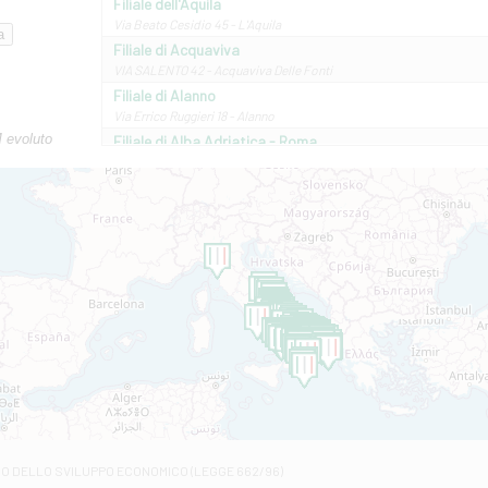
Filiale dell'Aquila
Via Beato Cesidio 45 - L'Aquila
Filiale di Acquaviva
VIA SALENTO 42 - Acquaviva Delle Fonti
Filiale di Alanno
Via Errico Ruggieri 18 - Alanno
M evoluto
Filiale di Alba Adriatica - Roma
Via Roma, 13 - Alba Adriatica
Filiale di Altamura
VIA VITTORIO VENETO 79/81 A - Altamura
Filiale di Amantea
STATALE 18/17 - Amantea
Filiale di Andretta
C.SO VITTORIO VENETO 8 - Andretta
Filiale di Andria 1 - Crispi
VIALE CRISPI 50/A - Andria
Filiale di Arsita
Viale San Francesco 6/b - Arsita
Filiale di Ascoli Piceno
Via Napoli - Ascoli Piceno
Filiale di Atessa
RO DELLO SVILUPPO ECONOMICO (LEGGE 662/96)
Contrada Piana La Fara - Via per Piazzano snc - Atessa