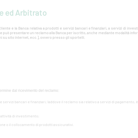
e ed Arbitrato
liente e la Banca relativa a prodotti e servizi bancari e finanziari, a servizi di inv
ente può presentare un reclamo alla Banca per iscritto, anche mediante modalità info
i su sito internet, ecc.], ovvero presso gli sportelli.
ermine dal ricevimento del reclamo:
i e servizi bancari e finanziari; laddove il reclamo sia relativo a servizi di pagamento, 
e attività di investimento;
one o il collocamento di prodotti assicurativi.