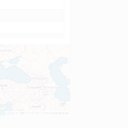
LEAFLET
| ©
OPENSTREETMAP
contributors