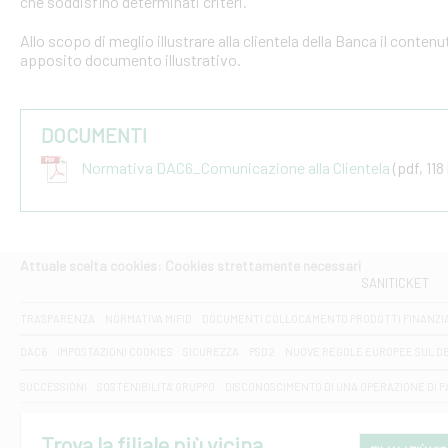
che soddisfino determinati criteri.
Allo scopo di meglio illustrare alla clientela della Banca il conten
apposito documento illustrativo.
DOCUMENTI
Normativa DAC6_Comunicazione alla Clientela
(pdf, 118
Attuale scelta cookies: Cookies strettamente necessari
SANITICKET
TRASPARENZA
NORMATIVA MIFID
DOCUMENTI COLLOCAMENTO PRODOTTI FINANZI
DAC6
IMPOSTAZIONI COOKIES
SICUREZZA
PSD2
NUOVE REGOLE EUROPEE SUL D
SUCCESSIONI
SOSTENIBILITA' GRUPPO
DISCONOSCIMENTO DI UNA OPERAZIONE DI 
Trova la filiale più vicina