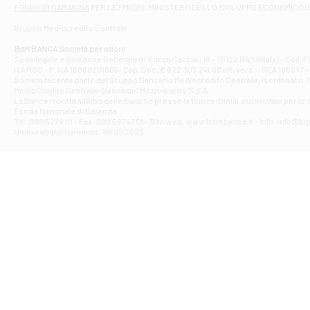
Filiale di At
FONDO DI GARANZIA
PER LE PMI DEL MINISTERO DELLO SVILUPPO ECONOMICO (
Contrada Piana 
Gruppo Mediocredito Centrale
Filiale di At
Corso Elio Adria
BdM BANCA Società per azioni
Filiale di Ave
Sede legale e Direzione Generale in Corso Cavour, 19 - 70122 BARI (Italy) - Cod.
IVA MCC - P. IVA 16868201001 - Cap. Soc. € 622.303.241,00 int. vers. - REA 105047 -
VIA PARTENIO 4
Società facente parte del Gruppo Bancario Mediocredito Centrale, iscritto al n. 10
Filiale di Av
MedioCredito Centrale-Banca del Mezzogiorno S.p.A.
La Banca iscritta all'Albo delle Banche presso la Banca d'ltalia, autorizzata per le
VIA F. SAPORITO
Fondo Nazionale di Garanzia.
Filiale di Av
Tel: 080 5274 111 - Fax: 080 5274 751 - Sito web: www.bdmbanca.it - Info: info@b
Piazza Torlonia
Ultimo aggiornamento: 10/01/2023
Filiale di Avi
PIAZZA E. GIAN
Filiale di Bai
VIA G. LIPPIELL
Filiale di Bar
CORSO VITTORIO
Filiale di Ba
VIALE PAPA GIOV
Filiale di Bar
VIA LEMBO 36 C
Filiale di Ba
VIA AMENDOLA 1