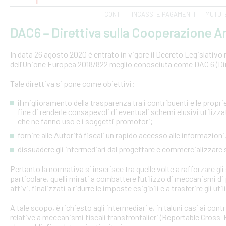
CONTI
INCASSI E PAGAMENTI
MUTUI 
DAC6 – Direttiva sulla Cooperazione Am
In data 26 agosto 2020 è entrato in vigore il Decreto Legislativo n.
dell’Unione Europea 2018/822 meglio conosciuta come DAC 6 (Dire
Tale direttiva si pone come obiettivi:
il miglioramento della trasparenza tra i contribuenti e le proprie 
fine di renderle consapevoli di eventuali schemi elusivi utilizz
che ne fanno uso e i soggetti promotori;
fornire alle Autorità fiscali un rapido accesso alle informazio
dissuadere gli intermediari dal progettare e commercializzare
Pertanto la normativa si inserisce tra quelle volte a rafforzare gli 
particolare, quelli mirati a combattere l’utilizzo di meccanismi d
attivi, finalizzati a ridurre le imposte esigibili e a trasferire gli ut
A tale scopo, è richiesto agli intermediari e, in taluni casi ai con
relative a meccanismi fiscali transfrontalieri (Reportable Cros