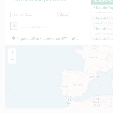
FILIALI PIÙ VI
Filiale dell'A
Via Beato Cesid
Filiale di Ac
VIA SALENTO 42
La mia posizione
Filiale di Ala
Via Errico Ruggi
In questa filiale è presente un ATM evoluto
Filiale di Al
Via Roma, 13 - 
Filiale di Al
+
VIA VITTORIO V
−
Filiale di Am
STATALE 18/17 
Filiale di An
C.SO VITTORIO 
Filiale di And
VIALE CRISPI 50
Filiale di Ars
Viale San Franc
Filiale di Asc
Via Napoli - As