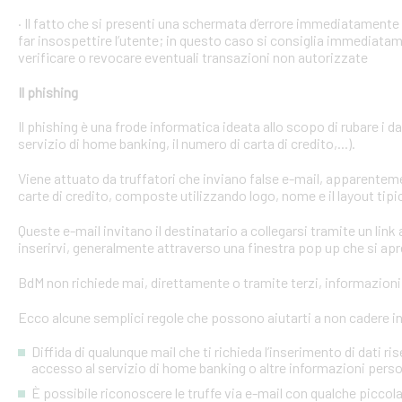
· Il fatto che si presenti una schermata d’errore immediatament
far insospettire l’utente; in questo caso si consiglia immediatame
verificare o revocare eventuali transazioni non autorizzate
Il phishing
Il phishing è una frode informatica ideata allo scopo di rubare i d
servizio di home banking, il numero di carta di credito,...).
Viene attuato da truffatori che inviano false e-mail, apparente
carte di credito, composte utilizzando logo, nome e il layout tipi
Queste e-mail invitano il destinatario a collegarsi tramite un link a
inserirvi, generalmente attraverso una finestra pop up che si apre
BdM non richiede mai, direttamente o tramite terzi, informazioni p
Ecco alcune semplici regole che possono aiutarti a non cadere in 
Diffida di qualunque mail che ti richieda l’inserimento di dati ri
accesso al servizio di home banking o altre informazioni perso
È possibile riconoscere le truffe via e-mail con qualche picco