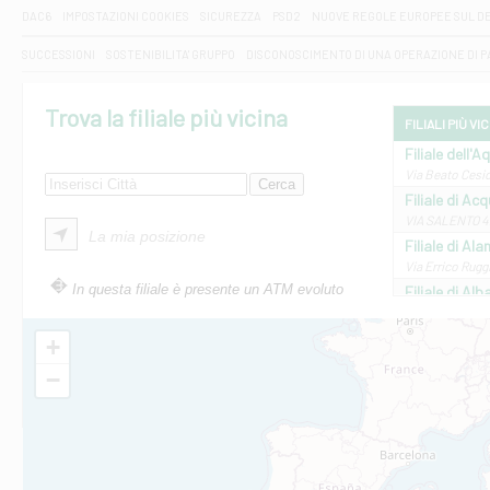
DAC6
IMPOSTAZIONI COOKIES
SICUREZZA
PSD2
NUOVE REGOLE EUROPEE SUL D
SUCCESSIONI
SOSTENIBILITA' GRUPPO
DISCONOSCIMENTO DI UNA OPERAZIONE DI 
Trova la filiale più vicina
FILIALI PIÙ VI
Filiale dell'A
Via Beato Cesid
Filiale di Ac
VIA SALENTO 42
La mia posizione
Filiale di Ala
Via Errico Ruggi
In questa filiale è presente un ATM evoluto
Filiale di Al
Via Roma, 13 - 
Filiale di Al
+
VIA VITTORIO V
−
Filiale di Am
STATALE 18/17 
Filiale di An
C.SO VITTORIO 
Filiale di And