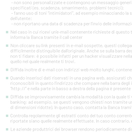
- non sono personalizzate e contengono un messaggio generico
specificati (es. scadenza, smarrimento, problemi tecnici);
- fanno uso di toni “intimidatori”, ad esempio minacciando la
dell’utente;
- non riportano una data di scadenza per l’invio delle informazi
Nel caso in cui ricevi un’e-mail contenente richieste di quest
informa la Banca tramite il call center
Non cliccare su link presenti in e-mail sospette, questi colleg
difficilmente distinguibile dall’originale. Anche se sulla barra de
non ti fidare: è possibile infatti per un hacker visualizzare nell
quello nel quale realmente ti trovi.
Diffida inoltre di e-mail con indirizzi web molto lunghi, contenen
Quando inserisci dati riservati in una pagina web, assicurati c
riconoscibili in quanto l’indirizzo che compare nella barra degl
“http://” e nella parte in basso a destra della pagina è presente
Diffida se improvvisamente cambia la modalità con la quale ti v
banking: ad esempio, se questi vengono chiesti non tramite un
di dimensioni ridotte). In questo caso, contatta la Banca tramite
Controlla regolarmente gli estratti conto del tuo conto corrente 
riportate siano quelle realmente effettuate. In caso contrario, c
Le aziende produttrici dei browser rendono periodicamente disp