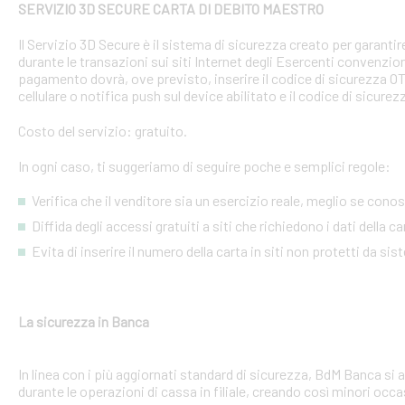
SERVIZIO 3D SECURE CARTA DI DEBITO MAESTRO
Il Servizio 3D Secure è il sistema di sicurezza creato per garant
durante le transazioni sui siti Internet degli Esercenti convenzion
pagamento dovrà, ove previsto, inserire il codice di sicurezza 
cellulare o notifica push sul device abilitato e il codice di sicure
Costo del servizio: gratuito.
In ogni caso, ti suggeriamo di seguire poche e semplici regole:
Verifica che il venditore sia un esercizio reale, meglio se conosci
Diffida degli accessi gratuiti a siti che richiedono i dati della 
Evita di inserire il numero della carta in siti non protetti da si
La sicurezza in Banca
In linea con i più aggiornati standard di sicurezza, BdM Banca si 
durante le operazioni di cassa in filiale, creando così minori occa