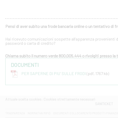
Pensi di aver subito una frode bancaria online o un tentativo di f
Hai ricevuto comunicazioni sospette all’apparenza provenienti dal
password o carta di credito?
Chiama subito il numero verde 800.005.444 o rivolgiti presso la tu
DOCUMENTI
PER SAPERNE DI PIU' SULLE FRODI
(pdf, 1767 kb)
Attuale scelta cookies: Cookies strettamente necessari
SANITICKET
TRASPARENZA
NORMATIVA MIFID
DOCUMENTI COLLOCAMENTO PRODOTTI FINANZI