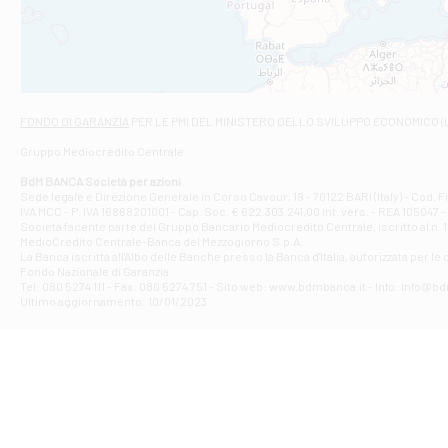
VIALE CRISPI 50
Filiale di Ars
Viale San Franc
Filiale di Asc
Via Napoli - As
Filiale di At
FONDO DI GARANZIA
PER LE PMI DEL MINISTERO DELLO SVILUPPO ECONOMICO (
Contrada Piana 
Gruppo Mediocredito Centrale
Filiale di At
Corso Elio Adria
BdM BANCA Società per azioni
Filiale di Ave
Sede legale e Direzione Generale in Corso Cavour, 19 - 70122 BARI (Italy) - Cod.
IVA MCC - P. IVA 16868201001 - Cap. Soc. € 622.303.241,00 int. vers. - REA 105047 -
VIA PARTENIO 4
Società facente parte del Gruppo Bancario Mediocredito Centrale, iscritto al n. 10
Filiale di Av
MedioCredito Centrale-Banca del Mezzogiorno S.p.A.
La Banca iscritta all'Albo delle Banche presso la Banca d'ltalia, autorizzata per le
VIA F. SAPORITO
Fondo Nazionale di Garanzia.
Filiale di Av
Tel: 080 5274 111 - Fax: 080 5274 751 - Sito web: www.bdmbanca.it - Info: info@b
Piazza Torlonia
Ultimo aggiornamento: 10/01/2023
Filiale di Avi
PIAZZA E. GIAN
Filiale di Bai
VIA G. LIPPIELL
Filiale di Bar
CORSO VITTORIO