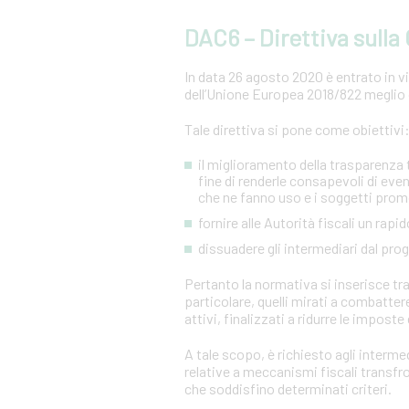
DAC6 – Direttiva sull
In data 26 agosto 2020 è entrato in vig
dell’Unione Europea 2018/822 meglio 
Tale direttiva si pone come obiettivi
il miglioramento della trasparenza tr
fine di renderle consapevoli di even
che ne fanno uso e i soggetti prom
fornire alle Autorità fiscali un ra
dissuadere gli intermediari dal pr
Pertanto la normativa si inserisce tra 
particolare, quelli mirati a combatter
attivi, finalizzati a ridurre le imposte 
A tale scopo, è richiesto agli intermed
relative a meccanismi fiscali transf
che soddisfino determinati criteri.