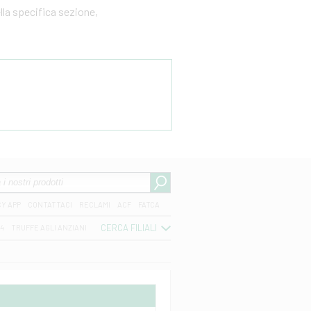
ella specifica sezione,
CY APP
CONTATTACI
RECLAMI
ACF
FATCA
CERCA FILIALI
04
TRUFFE AGLI ANZIANI