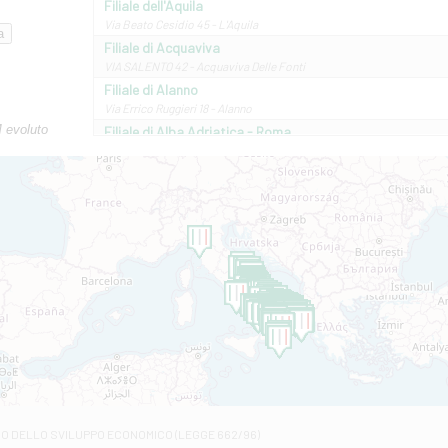
Filiale dell'Aquila
Via Beato Cesidio 45 - L'Aquila
Filiale di Acquaviva
VIA SALENTO 42 - Acquaviva Delle Fonti
Filiale di Alanno
Via Errico Ruggieri 18 - Alanno
M evoluto
Filiale di Alba Adriatica - Roma
Via Roma, 13 - Alba Adriatica
Filiale di Altamura
VIA VITTORIO VENETO 79/81 A - Altamura
Filiale di Amantea
STATALE 18/17 - Amantea
Filiale di Andretta
C.SO VITTORIO VENETO 8 - Andretta
Filiale di Andria 1 - Crispi
VIALE CRISPI 50/A - Andria
Filiale di Arsita
Viale San Francesco 6/b - Arsita
Filiale di Ascoli Piceno
Via Napoli - Ascoli Piceno
Filiale di Atessa
RO DELLO SVILUPPO ECONOMICO (LEGGE 662/96)
Contrada Piana La Fara - Via per Piazzano snc - Atessa