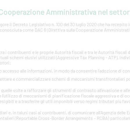
a Cooperazione Amministrativa nel settor
ore il Decreto Legislativo n. 100 del 30 luglio 2020 che ha recepito in 
conosciuta come DAC 6 (Direttiva sulla Cooperazione Amministrativa
:
a i contribuenti e le proprie Autorità fiscali e tra le Autorità fiscali d
tuali schemi elusivi utilizzati (Aggressive Tax Planning – ATP), indi
otori;
pido accesso alle informazioni, in modo da consentire l’adozione di co
ogettare e commercializzare schemi di meccanismi transfrontalieri p
quelle volte a rafforzare gli strumenti di contrasto all’evasione e all’e
e l’utilizzo di meccanismi di pianificazione fiscale aggressiva e di o
esigibili e a trasferire gli utili imponibili verso regimi tributari più fav
iari e, in taluni casi ai contribuenti, di comunicare all’Agenzia delle 
rontalieri (Reportable Cross-Border Arrangements – RCBA) particola