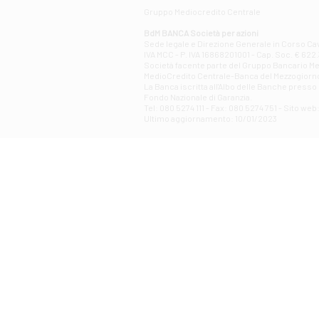
Gruppo Mediocredito Centrale
BdM BANCA Società per azioni
Sede legale e Direzione Generale in Corso Cavo
IVA MCC - P. IVA 16868201001 - Cap. Soc. € 622.3
Società facente parte del Gruppo Bancario Medio
MedioCredito Centrale-Banca del Mezzogiorno
La Banca iscritta all'Albo delle Banche presso l
Fondo Nazionale di Garanzia.
Tel: 080 5274 111 - Fax: 080 5274 751 - Sito w
Ultimo aggiornamento: 10/01/2023