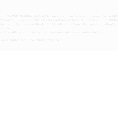
Filiale di Atri - Corso Adriano
Corso Elio Adriano, 1 - Atri
Filiale di Avellino - Partenio
ur, 19 - 70122 BARI (Italy) - Cod. Fiscale e iscrizione Registro Imprese di Bari n. 
03.241,00 int. vers. - REA 105047 - Cod. ABI 5424 - Albo Az. Cr. n. 4616 - Cod. BIC BPB
VIA PARTENIO 48 - Avellino
credito Centrale, iscritto al n. 10680 dell'Albo dei Gruppi Bancari e soggetta all'att
Filiale di Aversa
 S.p.A.
a Banca d'ltalia, autorizzata per le operazioni valutarie e in cambi ed aderente al Fond
VIA F. SAPORITO, 27/A - Aversa
Filiale di Avezzano - Piazza Torlonia
eb: www.bdmbanca.it - Info: info@bdmbanca.it
Piazza Torlonia - Avezzano
Filiale di Avigliano
PIAZZA E. GIANTURCO 49 - Avigliano
Filiale di Baiano
VIA G. LIPPIELLO 33 - Baiano
Filiale di Bari - Corso Vittorio Emanuele II
CORSO VITTORIO EMANUELE II, 86 - Bari
Filiale di Bari 10 - Papa Giovanni
VIALE PAPA GIOVANNI XXIII 131 - Bari
Filiale di Bari 11 - Lembo
VIA LEMBO 36 C/H - Bari
Filiale di Bari 2 - Amendola
VIA AMENDOLA 193/A - Bari
Filiale di Bari 4 - Poggiofranco