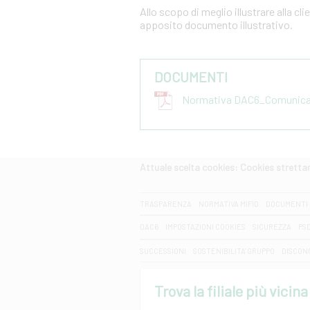
Allo scopo di meglio illustrare alla cl
apposito documento illustrativo.
DOCUMENTI
Normativa DAC6_Comunicazi
Attuale scelta cookies: Cookies strett
CERCA
TRASPARENZA
NORMATIVA MIFID
DOCUMENTI 
DAC6
IMPOSTAZIONI COOKIES
SICUREZZA
PS
SUCCESSIONI
SOSTENIBILITA' GRUPPO
DISCON
Trova la filiale più vicina