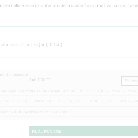
ientela della Banca il contenuto della suddetta normativa, si riporta n
one alla Clientela
(pdf, 118 kb)
amente necessari
SANITICKET
COLLOCAMENTO PRODOTTI FINANZIARI
AML-CFT
COOKIES
UTILITÀ
PRIVACY
PRIVA
D2
NUOVE REGOLE EUROPEE SUL DEFAULT
WHISTLEBLOWING
ACCESSIBILITA' L. 4/20
OSCIMENTO DI UNA OPERAZIONE DI PAGAMENTO
FILIALI PIÙ VICINE