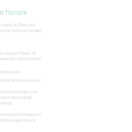
e fiscale
Italia la Direttiva
 nel settore fiscale).
ei diversi Paesi, al
viduando i contribuenti
ntromisure;
otenzialmente elusivi.
lusione fiscale e, in
ccultamento degli
orevoli.
Entrate le informazioni
rmente aggressivi e