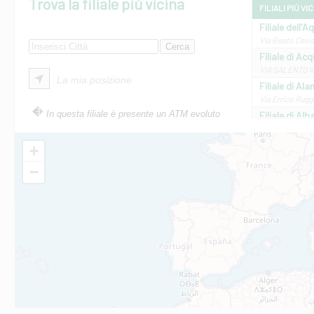
Trova la filiale più vicina
FILIALI PIÙ VI
Filiale dell'A
Via Beato Cesid
Filiale di Ac
VIA SALENTO 42
La mia posizione
Filiale di Ala
Via Errico Ruggi
In questa filiale è presente un ATM evoluto
Filiale di Al
Via Roma, 13 - 
Filiale di Al
+
VIA VITTORIO V
−
Filiale di Am
STATALE 18/17 
Filiale di An
C.SO VITTORIO 
Filiale di And
VIALE CRISPI 50
Filiale di Ars
Viale San Franc
Filiale di Asc
Via Napoli - As