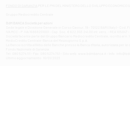
Filiale di At
FONDO DI GARANZIA
PER LE PMI DEL MINISTERO DELLO SVILUPPO ECONOMICO (
Contrada Piana 
Gruppo Mediocredito Centrale
Filiale di At
Corso Elio Adria
BdM BANCA Società per azioni
Filiale di Ave
Sede legale e Direzione Generale in Corso Cavour, 19 - 70122 BARI (Italy) - Cod.
IVA MCC - P. IVA 16868201001 - Cap. Soc. € 622.303.241,00 int. vers. - REA 105047 -
VIA PARTENIO 4
Società facente parte del Gruppo Bancario Mediocredito Centrale, iscritto al n. 10
Filiale di Av
MedioCredito Centrale-Banca del Mezzogiorno S.p.A.
La Banca iscritta all'Albo delle Banche presso la Banca d'ltalia, autorizzata per le
VIA F. SAPORITO
Fondo Nazionale di Garanzia.
Filiale di Av
Tel: 080 5274 111 - Fax: 080 5274 751 - Sito web: www.bdmbanca.it - Info: info@b
Piazza Torlonia
Ultimo aggiornamento: 10/01/2023
Filiale di Avi
PIAZZA E. GIAN
Filiale di Bai
VIA G. LIPPIELL
Filiale di Bar
CORSO VITTORIO
Filiale di Ba
VIALE PAPA GIOV
Filiale di Bar
VIA LEMBO 36 C
Filiale di Ba