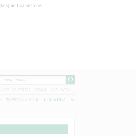
ella specifica sezione,
CY APP
CONTATTACI
RECLAMI
ACF
FATCA
CERCA FILIALI
04
TRUFFE AGLI ANZIANI