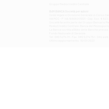
Gruppo Mediocredito Centrale
BdM BANCA Società per azioni
Sede legale e Direzione Generale in Corso Cavo
IVA MCC - P. IVA 16868201001 - Cap. Soc. € 622.3
Società facente parte del Gruppo Bancario Medio
MedioCredito Centrale-Banca del Mezzogiorno
La Banca iscritta all'Albo delle Banche presso l
Fondo Nazionale di Garanzia.
Tel: 080 5274 111 - Fax: 080 5274 751 - Sito w
Ultimo aggiornamento: 10/01/2023