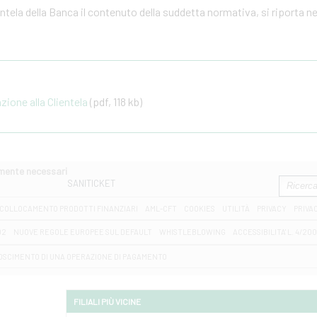
ientela della Banca il contenuto della suddetta normativa, si riporta n
one alla Clientela
(pdf, 118 kb)
amente necessari
SANITICKET
COLLOCAMENTO PRODOTTI FINANZIARI
AML-CFT
COOKIES
UTILITÀ
PRIVACY
PRIVA
D2
NUOVE REGOLE EUROPEE SUL DEFAULT
WHISTLEBLOWING
ACCESSIBILITA' L. 4/20
OSCIMENTO DI UNA OPERAZIONE DI PAGAMENTO
FILIALI PIÙ VICINE