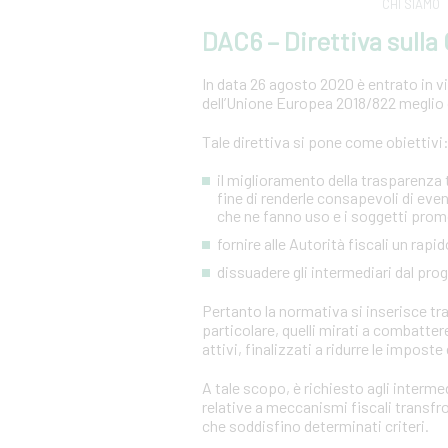
CHI SIAMO
DAC6 – Direttiva sull
In data 26 agosto 2020 è entrato in vig
dell’Unione Europea 2018/822 meglio 
Tale direttiva si pone come obiettivi
il miglioramento della trasparenza tr
fine di renderle consapevoli di even
che ne fanno uso e i soggetti prom
fornire alle Autorità fiscali un ra
dissuadere gli intermediari dal pr
Pertanto la normativa si inserisce tra 
particolare, quelli mirati a combatter
attivi, finalizzati a ridurre le imposte 
A tale scopo, è richiesto agli intermed
relative a meccanismi fiscali transf
che soddisfino determinati criteri.