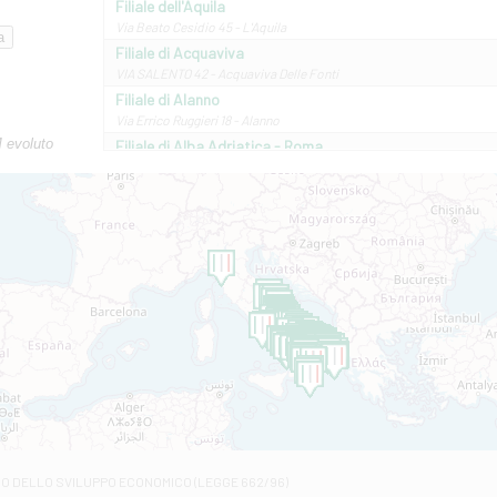
Filiale dell'Aquila
Via Beato Cesidio 45 - L'Aquila
Filiale di Acquaviva
VIA SALENTO 42 - Acquaviva Delle Fonti
Filiale di Alanno
Via Errico Ruggieri 18 - Alanno
M evoluto
Filiale di Alba Adriatica - Roma
Via Roma, 13 - Alba Adriatica
Filiale di Altamura
VIA VITTORIO VENETO 79/81 A - Altamura
Filiale di Amantea
STATALE 18/17 - Amantea
Filiale di Andretta
C.SO VITTORIO VENETO 8 - Andretta
Filiale di Andria 1 - Crispi
VIALE CRISPI 50/A - Andria
Filiale di Arsita
Viale San Francesco 6/b - Arsita
Filiale di Ascoli Piceno
Via Napoli - Ascoli Piceno
Filiale di Atessa
RO DELLO SVILUPPO ECONOMICO (LEGGE 662/96)
Contrada Piana La Fara - Via per Piazzano snc - Atessa