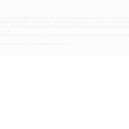
Filiale di Atri - Corso Adriano
Corso Elio Adriano, 1 - Atri
Filiale di Avellino - Partenio
ur, 19 - 70122 BARI (Italy) - Cod. Fiscale e iscrizione Registro Imprese di Bari n. 
03.241,00 int. vers. - REA 105047 - Cod. ABI 5424 - Albo Az. Cr. n. 4616 - Cod. BIC BPB
VIA PARTENIO 48 - Avellino
credito Centrale, iscritto al n. 10680 dell'Albo dei Gruppi Bancari e soggetta all'att
Filiale di Aversa
 S.p.A.
a Banca d'ltalia, autorizzata per le operazioni valutarie e in cambi ed aderente al Fond
VIA F. SAPORITO, 27/A - Aversa
Filiale di Avezzano - Piazza Torlonia
eb: www.bdmbanca.it - Info: info@bdmbanca.it
Piazza Torlonia - Avezzano
Filiale di Avigliano
PIAZZA E. GIANTURCO 49 - Avigliano
Filiale di Baiano
VIA G. LIPPIELLO 33 - Baiano
Filiale di Bari - Corso Vittorio Emanuele II
CORSO VITTORIO EMANUELE II, 86 - Bari
Filiale di Bari 10 - Papa Giovanni
VIALE PAPA GIOVANNI XXIII 131 - Bari
Filiale di Bari 11 - Lembo
VIA LEMBO 36 C/H - Bari
Filiale di Bari 2 - Amendola
VIA AMENDOLA 193/A - Bari
Filiale di Bari 4 - Poggiofranco