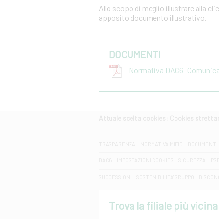
Allo scopo di meglio illustrare alla cl
apposito documento illustrativo.
DOCUMENTI
Normativa DAC6_Comunicazi
Attuale scelta cookies: Cookies strett
CERCA
TRASPARENZA
NORMATIVA MIFID
DOCUMENTI 
DAC6
IMPOSTAZIONI COOKIES
SICUREZZA
PS
SUCCESSIONI
SOSTENIBILITA' GRUPPO
DISCON
Trova la filiale più vicina