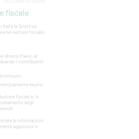
SOSTENIBILITA' GRUPPO
e fiscale
Italia la Direttiva
 nel settore fiscale).
ei diversi Paesi, al
viduando i contribuenti
ntromisure;
otenzialmente elusivi.
lusione fiscale e, in
ccultamento degli
orevoli.
Entrate le informazioni
rmente aggressivi e