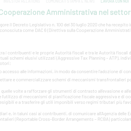
INVESTOR RELATIONS
COMUNICATI STAMPA E NEWS
LAVORA CON NOI
a Cooperazione Amministrativa nel settor
ore il Decreto Legislativo n. 100 del 30 luglio 2020 che ha recepito in 
conosciuta come DAC 6 (Direttiva sulla Cooperazione Amministrativa
:
a i contribuenti e le proprie Autorità fiscali e tra le Autorità fiscali d
tuali schemi elusivi utilizzati (Aggressive Tax Planning – ATP), indi
otori;
pido accesso alle informazioni, in modo da consentire l’adozione di co
ogettare e commercializzare schemi di meccanismi transfrontalieri p
quelle volte a rafforzare gli strumenti di contrasto all’evasione e all’e
e l’utilizzo di meccanismi di pianificazione fiscale aggressiva e di o
esigibili e a trasferire gli utili imponibili verso regimi tributari più fav
iari e, in taluni casi ai contribuenti, di comunicare all’Agenzia delle 
rontalieri (Reportable Cross-Border Arrangements – RCBA) particola