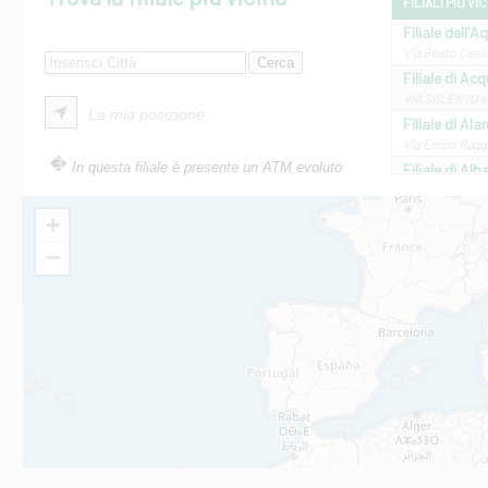
FILIALI PIÙ VI
Filiale dell'A
Via Beato Cesid
Filiale di Ac
VIA SALENTO 42
La mia posizione
Filiale di Ala
Via Errico Ruggi
In questa filiale è presente un ATM evoluto
Filiale di Al
Via Roma, 13 - 
Filiale di Al
+
VIA VITTORIO V
−
Filiale di Am
STATALE 18/17 
Filiale di An
C.SO VITTORIO 
Filiale di And
VIALE CRISPI 50
Filiale di Ars
Viale San Franc
Filiale di Asc
Via Napoli - As