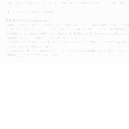
Filiale di At
FONDO DI GARANZIA
PER LE PMI DEL MINISTERO DELLO SVILUPPO ECONOMICO (
Contrada Piana 
Gruppo Mediocredito Centrale
Filiale di At
Corso Elio Adria
BdM BANCA Società per azioni
Filiale di Ave
Sede legale e Direzione Generale in Corso Cavour, 19 - 70122 BARI (Italy) - Cod.
IVA MCC - P. IVA 16868201001 - Cap. Soc. € 622.303.241,00 int. vers. - REA 105047 -
VIA PARTENIO 4
Società facente parte del Gruppo Bancario Mediocredito Centrale, iscritto al n. 10
Filiale di Av
MedioCredito Centrale-Banca del Mezzogiorno S.p.A.
La Banca iscritta all'Albo delle Banche presso la Banca d'ltalia, autorizzata per le
VIA F. SAPORITO
Fondo Nazionale di Garanzia.
Filiale di Av
Tel: 080 5274 111 - Fax: 080 5274 751 - Sito web: www.bdmbanca.it - Info: info@b
Piazza Torlonia
Ultimo aggiornamento: 10/01/2023
Filiale di Avi
PIAZZA E. GIAN
Filiale di Bai
VIA G. LIPPIELL
Filiale di Bar
CORSO VITTORIO
Filiale di Ba
VIALE PAPA GIOV
Filiale di Bar
VIA LEMBO 36 C
Filiale di Ba
VIA AMENDOLA 1