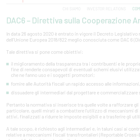
CHI SIAMO
INVESTOR RELATIONS
COM
DAC6 – Direttiva sulla Cooperazione Am
In data 26 agosto 2020 è entrato in vigore il Decreto Legislativo n.
dell’Unione Europea 2018/822 meglio conosciuta come DAC 6 (Dire
Tale direttiva si pone come obiettivi:
il miglioramento della trasparenza tra i contribuenti e le proprie 
fine di renderle consapevoli di eventuali schemi elusivi utilizz
che ne fanno uso e i soggetti promotori;
fornire alle Autorità fiscali un rapido accesso alle informazio
dissuadere gli intermediari dal progettare e commercializzare
Pertanto la normativa si inserisce tra quelle volte a rafforzare gli 
particolare, quelli mirati a combattere l’utilizzo di meccanismi d
attivi, finalizzati a ridurre le imposte esigibili e a trasferire gli ut
A tale scopo, è richiesto agli intermediari e, in taluni casi ai con
relative a meccanismi fiscali transfrontalieri (Reportable Cros