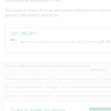
che soddisfino determinati criteri.
Allo scopo di meglio illustrare alla clientela della Banca il conten
apposito documento illustrativo.
DOCUMENTI
Normativa DAC6_Comunicazione alla Clientela
(pdf, 118
Attuale scelta cookies: Cookies strettamente necessari
SANITICKET
TRASPARENZA
NORMATIVA MIFID
DOCUMENTI COLLOCAMENTO PRODOTTI FINANZI
DAC6
IMPOSTAZIONI COOKIES
SICUREZZA
PSD2
NUOVE REGOLE EUROPEE SUL D
SUCCESSIONI
SOSTENIBILITA' GRUPPO
DISCONOSCIMENTO DI UNA OPERAZIONE DI 
Trova la filiale più vicina