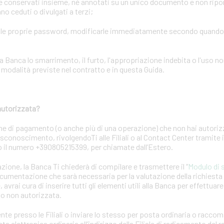
conservati insieme, né annotati su un unico documento e non riporta
o ceduti o divulgati a terzi;
elle proprie password, modificarle immediatamente secondo quand
ca lo smarrimento, il furto, l'appropriazione indebita o l'uso no
odalità previste nel contratto e in questa Guida.
autorizzata?
ne di pagamento (o anche più di una operazione) che non hai autori
 disconoscimento, rivolgendoTi alle Filiali o al Contact Center tramite
 o il numero +390805215399, per chiamate dall’Estero.
azione, la Banca Ti chiederà di compilare e trasmettere il “
Modulo di 
ocumentazione che sarà necessaria per la valutazione della richiest
 avrai cura di inserire tutti gli elementi utili alla Banca per effettuar
to non autorizzata.
nte presso le Filiali o inviare lo stesso per posta ordinaria o racc
a elettronica ordinaria all’indirizzo della Filiale di radicamento del