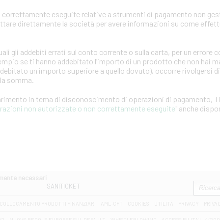
 correttamente eseguite relative a strumenti di pagamento non gest
attare direttamente la società per avere informazioni su come effet
ali gli addebiti errati sul conto corrente o sulla carta, per un error
empio se ti hanno addebitato l’importo di un prodotto che non hai ma
ddebitato un importo superiore a quello dovuto), occorre rivolgersi d
ella somma.
iarimento in tema di disconoscimento di operazioni di pagamento, T
erazioni non autorizzate o non correttamente eseguite
" anche dispon
amente necessari
SANITICKET
COLLOCAMENTO PRODOTTI FINANZIARI
AML-CFT
COOKIES
UTILITÀ
PRIVACY
PRIVA
D2
NUOVE REGOLE EUROPEE SUL DEFAULT
WHISTLEBLOWING
ACCESSIBILITA' L. 4/20