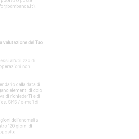
 info@bdmbanca.it).
a valutazione del Tuo
si all’utilizzo di
 operazioni non
endario dalla data di
gano elementi di dolo
a di richiederTi e di
(es. SMS / e-mail di
agioni dell’anomalia
tro 120 giorni di
apposita