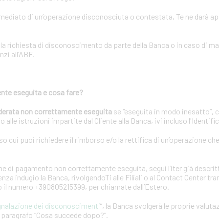
immediato di un’operazione disconosciuta o contestata, Te ne darà a
lla richiesta di disconoscimento da parte della Banca o in caso di m
nzi all’ABF.
nte eseguita e cosa fare?
derata non correttamente eseguita
se “eseguita in modo inesatto”, 
 alle istruzioni impartite dal Cliente alla Banca, ivi incluso l'Identif
rso cui puoi richiedere il rimborso e/o la rettifica di un’operazione ch
e di pagamento non correttamente eseguita, segui l’iter già descrit
za indugio la Banca, rivolgendoTi alle Filiali o al Contact Center tr
 o il numero +390805215399, per chiamate dall’Estero.
gnalazione dei disconoscimenti
”, la Banca svolgerà le proprie valuta
el paragrafo “Cosa succede dopo?”.