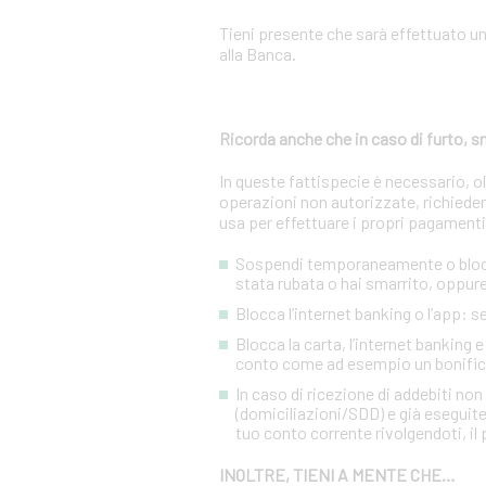
Tieni presente che sarà effettuato u
alla Banca.
Ricorda anche che in caso di furto,
In queste fattispecie è necessario, 
operazioni non autorizzate, richiedere
usa per effettuare i propri pagamenti
Sospendi temporaneamente o blocca 
stata rubata o hai smarrito, oppure 
Blocca l’internet banking o l’app: 
Blocca la carta, l’internet banking 
conto come ad esempio un bonific
In caso di ricezione di addebiti no
(domiciliazioni/SDD) e già eseguite
tuo conto corrente rivolgendoti, il p
INOLTRE, TIENI A MENTE CHE…