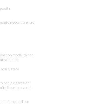
pposita
ancato riscontro entro
cioè con modalità non
icativo Unico.
e non è stata
to per le operazioni
amite il numero verde
zioni fornendoTi un