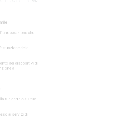
SSICURAZIONI
SERVIZI
imile
di un’operazione che
fettuazione della
ento dei dispositivi di
enzione a:
e;
la tua carta o sul tuo
sso ai servizi di