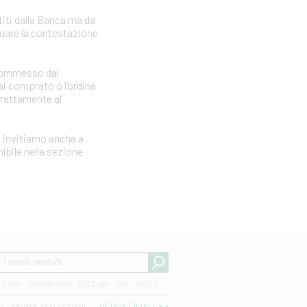
iti dalla Banca ma da
tuare la contestazione
e commesso dal
i comprato o l’ordine
irettamente al
i invitiamo anche a
ibile nella sezione
CY APP
CONTATTACI
RECLAMI
ACF
FATCA
04
TRUFFE AGLI ANZIANI