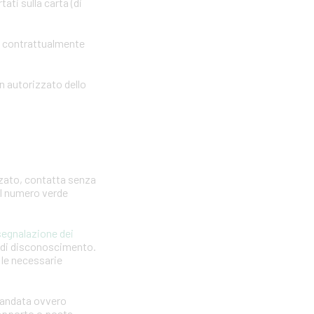
ti sulla carta (di
o contrattualmente
n autorizzato dello
zzato, contatta senza
 il numero verde
segnalazione dei
a di disconoscimento.
e le necessarie
omandata ovvero
 rapporto o posta