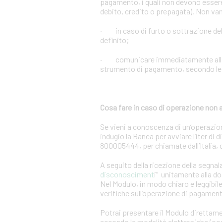
pagamento, i quali non devono essere 
debito, credito o prepagata). Non vann
· in caso di furto o sottrazione d
definito;
· comunicare immediatamente alla Ban
strumento di pagamento, secondo le m
Cosa fare in caso di operazione non 
Se vieni a conoscenza di un’operazio
indugio la Banca per avviare l’iter di
800005444, per chiamate dall’Italia,
A seguito della ricezione della segnal
disconosciment
i” unitamente alla d
Nel Modulo, in modo chiaro e leggibile,
verifiche sull’operazione di pagamen
Potrai presentare il Modulo direttame
secondo le modalità elettroniche (post