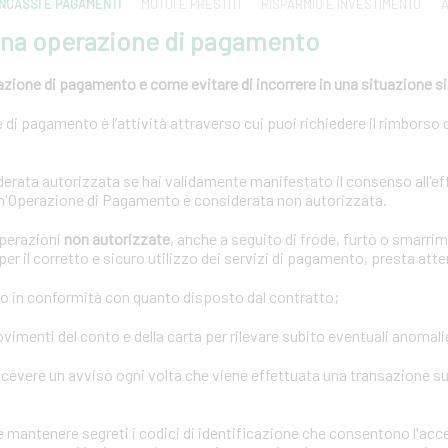
INCASSI E PAGAMENTI
MUTUI E PRESTITI
RISPARMIO E INVESTIMENTO
A
una operazione di pagamento
azione di pagamento e come evitare di incorrere in una situazione s
di pagamento è l’attività attraverso cui puoi richiedere il rimborso 
rata autorizzata se hai validamente manifestato il consenso all'ef
n'Operazione di Pagamento è considerata non autorizzata.
operazioni
non autorizzate
, anche a seguito di frode, furto o smarrim
er il corretto e sicuro utilizzo dei servizi di pagamento, presta att
o in conformità con quanto disposto dal contratto;
imenti del conto e della carta per rilevare subito eventuali anomali
icevere un avviso ogni volta che viene effettuata una transazione sul
mantenere segreti i codici di identificazione che consentono l'acce