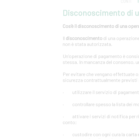
CONTI
Disconoscimento di 
Cos’è il disconoscimento di una oper
Il
disconoscimento
di una operazione 
non è stata autorizzata.
Un'operazione di pagamento è conside
stessa. In mancanza del consenso, u
Per evitare che vengano effettuate 
sicurezza contrattualmente previsti p
· utilizzare il servizio di pagament
· controllare spesso la lista dei mov
· attivare i servizi di notifica per r
conto;
· custodire con ogni cura la carta e 