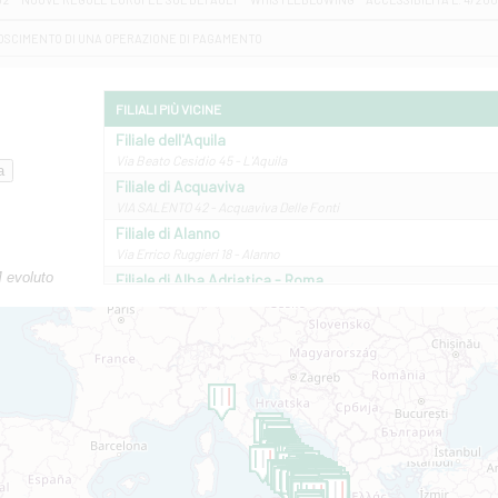
OSCIMENTO DI UNA OPERAZIONE DI PAGAMENTO
FILIALI PIÙ VICINE
Filiale dell'Aquila
Via Beato Cesidio 45 - L'Aquila
Filiale di Acquaviva
VIA SALENTO 42 - Acquaviva Delle Fonti
Filiale di Alanno
Via Errico Ruggieri 18 - Alanno
M evoluto
Filiale di Alba Adriatica - Roma
Via Roma, 13 - Alba Adriatica
Filiale di Altamura
VIA VITTORIO VENETO 79/81 A - Altamura
Filiale di Amantea
STATALE 18/17 - Amantea
Filiale di Andretta
C.SO VITTORIO VENETO 8 - Andretta
Filiale di Andria 1 - Crispi
VIALE CRISPI 50/A - Andria