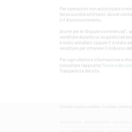
Per operazioni non autorizzate o non
terze società emittenti, dovrai cont
o il disconoscimento.
Anche per le “dispute commerciali”, qu
venditore durante un acquisto (ad es
è stato annullato oppure ti è stato a
venditore per ottenere il rimborso d
Per ogni ulteriore informazione e ch
consultare l’apposita “
Guida sulle op
Trasparenza del sito.
Attuale scelta cookies: Cookies strett
CERCA
TRASPARENZA
NORMATIVA MIFID
DOCUMENTI 
DAC6
IMPOSTAZIONI COOKIES
SICUREZZA
PS