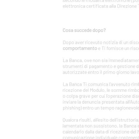
elettronica certificata alla Direzione 
Cosa succede dopo?
Dopo aver ricevuto notizia di un disc
comportamento
e Ti fornisce un ris
La Banca, ove non sia immediatamente a
strumenti di pagamento e gestione de
autorizzate entro il primo giorno lavo
La Banca Ti comunica l’avvenuto rimbor
ricezione del Modulo, le somme rimbor
o colpa grave per cui l’operazione di
inviare la denuncia presentata all’Auto
phishing) entro un tempo ragionevole
Qualora risulti, all’esito dell’istrutt
lamentata non sussistono, la Banca ese
calendario dalla data di ricezione de
comunicazione individuale contenente 