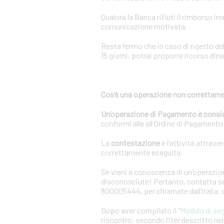
Qualora la Banca rifiuti il rimborso 
comunicazione motivata.
Resta fermo che in caso di rigetto de
15 giorni, potrai proporre ricorso dina
Cos’è una operazione non correttame
Un’operazione di Pagamento è consi
conformi alle all'Ordine di Pagamento o
La
contestazione
è l’attività attrave
correttamente eseguita.
Se vieni a conoscenza di un’operazion
disconosciute! Pertanto, contatta sen
800005444, per chiamate dall’Italia,
Dopo aver compilato il “
Modulo di se
riscontro, secondo l’iter descritto n