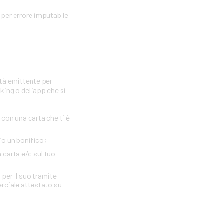
per errore imputabile
età emittente per
king o dell’app che si
con una carta che ti è
io un bonifico;
a carta e/o sul tuo
 per il suo tramite
erciale attestato sul