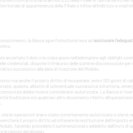
Territoriale di appartenenza della Filiale o infine all’indirizzo e-mail
onoscimento, la Banca apre l’istruttoria tesa ad
assicurare l’adeguat
contro.
ccertato il dolo o la colpa grave nell’adempiere agli obblighi connes
lle credenziali, dispone il rimborso delle somme disconosciute per
rativo successivo alla data di ricezione del Modulo.
so ma anche il proprio diritto di recuperare, entro 120 giorni di cal
sate, qualora, all’esito di un’eventuale successiva istruttoria, emer
sconosciuta debba invece considerarsi autorizzata. La Banca si riserv
rità Giudiziaria e/o qualsiasi altro documento riferito all’operazione 
.
oria, che le operazioni erano state correttamente autorizzate o che le r
rciterà il proprio diritto ad ottenere la restituzione dell’importo en
l Modulo, facendo precedere il summenzionato addebito dall’invio di 
le ragioni del diniego.