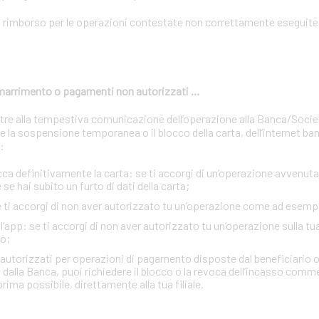
n rimborso per le operazioni contestate non correttamente eseguite 
 smarrimento o pagamenti non autorizzati …
oltre alla tempestiva comunicazione dell’operazione alla Banca/Soci
 la sospensione temporanea o il blocco della carta, dell’internet ban
:
definitivamente la carta: se ti accorgi di un’operazione avvenuta 
se hai subito un furto di dati della carta;
se ti accorgi di non aver autorizzato tu un’operazione come ad esemp
e l’app: se ti accorgi di non aver autorizzato tu un’operazione sulla tu
o;
n autorizzati per operazioni di pagamento disposte dal beneficiario o
 dalla Banca, puoi richiedere il blocco o la revoca dell’incasso comm
rima possibile, direttamente alla tua filiale.