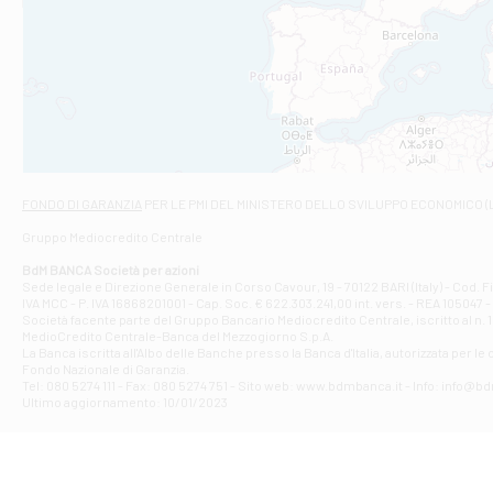
Filiale di An
C.SO VITTORIO 
Filiale di And
VIALE CRISPI 50
Filiale di Ars
Viale San Franc
Filiale di Asc
Via Napoli - As
Filiale di At
FONDO DI GARANZIA
PER LE PMI DEL MINISTERO DELLO SVILUPPO ECONOMICO (
Contrada Piana 
Gruppo Mediocredito Centrale
Filiale di At
Corso Elio Adria
BdM BANCA Società per azioni
Filiale di Ave
Sede legale e Direzione Generale in Corso Cavour, 19 - 70122 BARI (Italy) - Cod.
IVA MCC - P. IVA 16868201001 - Cap. Soc. € 622.303.241,00 int. vers. - REA 105047 -
VIA PARTENIO 4
Società facente parte del Gruppo Bancario Mediocredito Centrale, iscritto al n. 10
Filiale di Av
MedioCredito Centrale-Banca del Mezzogiorno S.p.A.
La Banca iscritta all'Albo delle Banche presso la Banca d'ltalia, autorizzata per le
VIA F. SAPORITO
Fondo Nazionale di Garanzia.
Filiale di Av
Tel: 080 5274 111 - Fax: 080 5274 751 - Sito web: www.bdmbanca.it - Info: info@b
Piazza Torlonia
Ultimo aggiornamento: 10/01/2023
Filiale di Avi
PIAZZA E. GIAN
Filiale di Bai
VIA G. LIPPIELL