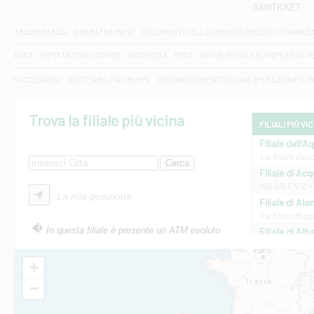
SANITICKET
TRASPARENZA
NORMATIVA MIFID
DOCUMENTI COLLOCAMENTO PRODOTTI FINANZI
DAC6
IMPOSTAZIONI COOKIES
SICUREZZA
PSD2
NUOVE REGOLE EUROPEE SUL D
SUCCESSIONI
SOSTENIBILITA' GRUPPO
DISCONOSCIMENTO DI UNA OPERAZIONE DI 
Trova la filiale più vicina
FILIALI PIÙ VI
Filiale dell'A
Via Beato Cesid
Filiale di Ac
VIA SALENTO 42
La mia posizione
Filiale di Ala
Via Errico Ruggi
In questa filiale è presente un ATM evoluto
Filiale di Al
Via Roma, 13 - 
Filiale di Al
+
VIA VITTORIO V
−
Filiale di Am
STATALE 18/17 