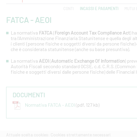
CONTI
INCASSI E PAGAMENTI
MUTUI 
FATCA - AEOI
La normativa
FATCA
(
Foreign Account Tax Compliance Act
) h
tra l’Amministrazione Finanziaria Statunitense e quella degli altri
i clienti (persone fisiche e soggetti diversi da persone fisiche) 
che è considerata statunitense (anche su base presuntiva).
La normativa
AEOI
(
Automatic Exchange Of Information
) prev
Autorità Fiscali secondo standard OCSE, c.d. C.R.S. (Common R
fisiche e soggetti diversi dalle persone fisiche) delle Financial 
DOCUMENTI
Normativa FATCA - AEOI
(pdf, 127 kb)
Attuale scelta cookies: Cookies strettamente necessari