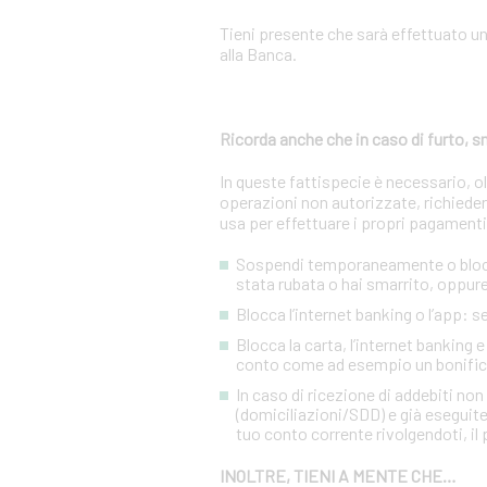
Tieni presente che sarà effettuato u
alla Banca.
Ricorda anche che in caso di furto,
In queste fattispecie è necessario, 
operazioni non autorizzate, richiedere
usa per effettuare i propri pagamenti
Sospendi temporaneamente o blocca 
stata rubata o hai smarrito, oppure 
Blocca l’internet banking o l’app: 
Blocca la carta, l’internet banking 
conto come ad esempio un bonific
In caso di ricezione di addebiti no
(domiciliazioni/SDD) e già eseguite
tuo conto corrente rivolgendoti, il p
INOLTRE, TIENI A MENTE CHE…