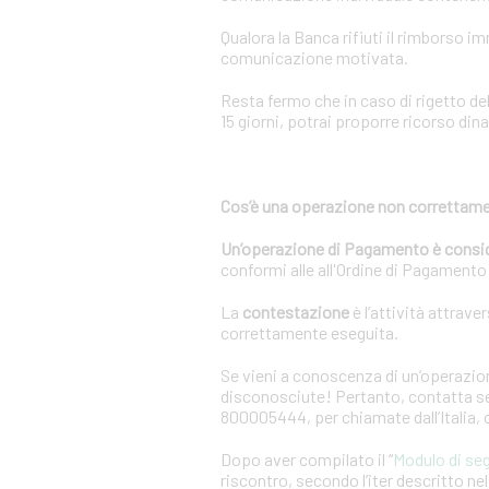
Qualora la Banca rifiuti il rimborso 
comunicazione motivata.
Resta fermo che in caso di rigetto de
15 giorni, potrai proporre ricorso dina
Cos’è una operazione non correttame
Un’operazione di Pagamento è consi
conformi alle all'Ordine di Pagamento o
La
contestazione
è l’attività attrave
correttamente eseguita.
Se vieni a conoscenza di un’operazion
disconosciute! Pertanto, contatta sen
800005444, per chiamate dall’Italia,
Dopo aver compilato il “
Modulo di se
riscontro, secondo l’iter descritto n