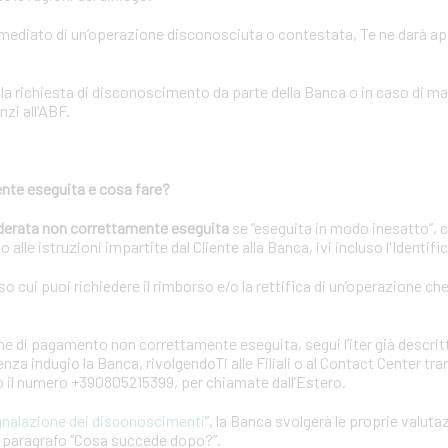
immediato di un’operazione disconosciuta o contestata, Te ne darà a
lla richiesta di disconoscimento da parte della Banca o in caso di m
nzi all’ABF.
nte eseguita e cosa fare?
derata non correttamente eseguita
se “eseguita in modo inesatto”, 
 alle istruzioni impartite dal Cliente alla Banca, ivi incluso l'Identif
rso cui puoi richiedere il rimborso e/o la rettifica di un’operazione ch
e di pagamento non correttamente eseguita, segui l’iter già descrit
za indugio la Banca, rivolgendoTi alle Filiali o al Contact Center tr
 o il numero +390805215399, per chiamate dall’Estero.
gnalazione dei disconoscimenti
”, la Banca svolgerà le proprie valuta
el paragrafo “Cosa succede dopo?”.