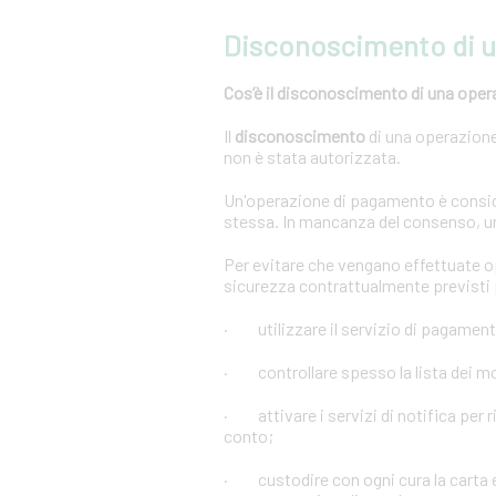
Disconoscimento di 
Cos’è il disconoscimento di una oper
Il
disconoscimento
di una operazione 
non è stata autorizzata.
Un'operazione di pagamento è conside
stessa. In mancanza del consenso, u
Per evitare che vengano effettuate 
sicurezza contrattualmente previsti p
· utilizzare il servizio di pagament
· controllare spesso la lista dei mov
· attivare i servizi di notifica per r
conto;
· custodire con ogni cura la carta e 