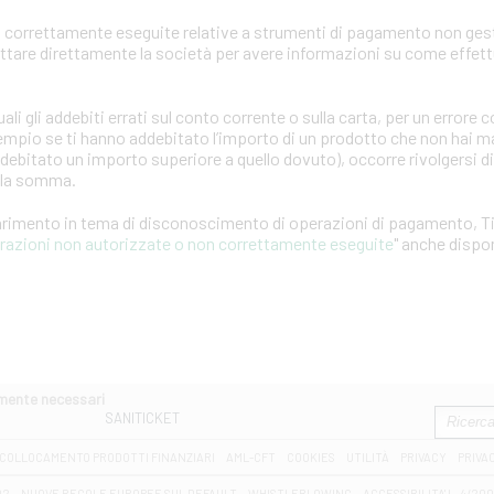
 correttamente eseguite relative a strumenti di pagamento non gest
attare direttamente la società per avere informazioni su come effet
ali gli addebiti errati sul conto corrente o sulla carta, per un error
empio se ti hanno addebitato l’importo di un prodotto che non hai ma
ddebitato un importo superiore a quello dovuto), occorre rivolgersi d
ella somma.
iarimento in tema di disconoscimento di operazioni di pagamento, T
erazioni non autorizzate o non correttamente eseguite
" anche dispon
amente necessari
SANITICKET
COLLOCAMENTO PRODOTTI FINANZIARI
AML-CFT
COOKIES
UTILITÀ
PRIVACY
PRIVA
D2
NUOVE REGOLE EUROPEE SUL DEFAULT
WHISTLEBLOWING
ACCESSIBILITA' L. 4/20