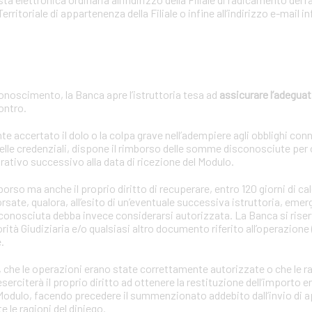
Territoriale di appartenenza della Filiale o infine all’indirizzo e-mail
onoscimento, la Banca apre l’istruttoria tesa ad
assicurare l’adeguat
contro.
ccertato il dolo o la colpa grave nell’adempiere agli obblighi connes
lle credenziali, dispone il rimborso delle somme disconosciute per
rativo successivo alla data di ricezione del Modulo.
so ma anche il proprio diritto di recuperare, entro 120 giorni di cal
sate, qualora, all’esito di un’eventuale successiva istruttoria, emer
sconosciuta debba invece considerarsi autorizzata. La Banca si riserv
rità Giudiziaria e/o qualsiasi altro documento riferito all’operazione 
.
oria, che le operazioni erano state correttamente autorizzate o che le r
rciterà il proprio diritto ad ottenere la restituzione dell’importo en
l Modulo, facendo precedere il summenzionato addebito dall’invio di 
le ragioni del diniego.