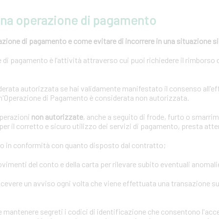
una operazione di pagamento
azione di pagamento e come evitare di incorrere in una situazione s
di pagamento è l’attività attraverso cui puoi richiedere il rimborso 
rata autorizzata se hai validamente manifestato il consenso all'ef
n'Operazione di Pagamento è considerata non autorizzata.
operazioni
non autorizzate
, anche a seguito di frode, furto o smarrim
er il corretto e sicuro utilizzo dei servizi di pagamento, presta att
o in conformità con quanto disposto dal contratto;
imenti del conto e della carta per rilevare subito eventuali anomali
icevere un avviso ogni volta che viene effettuata una transazione sul
mantenere segreti i codici di identificazione che consentono l'acce