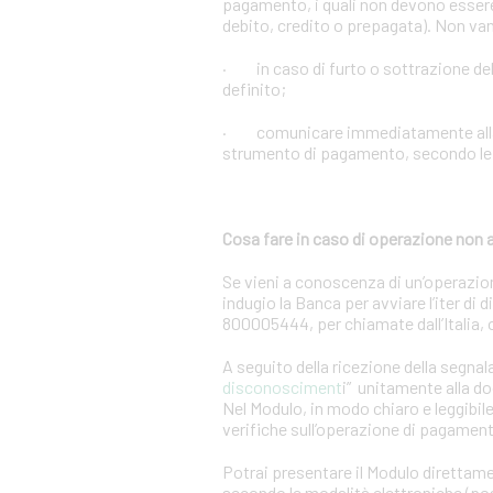
pagamento, i quali non devono essere 
debito, credito o prepagata). Non vann
· in caso di furto o sottrazione d
definito;
· comunicare immediatamente alla Ban
strumento di pagamento, secondo le m
Cosa fare in caso di operazione non 
Se vieni a conoscenza di un’operazio
indugio la Banca per avviare l’iter di
800005444, per chiamate dall’Italia,
A seguito della ricezione della segnal
disconosciment
i” unitamente alla d
Nel Modulo, in modo chiaro e leggibile,
verifiche sull’operazione di pagamen
Potrai presentare il Modulo direttame
secondo le modalità elettroniche (post