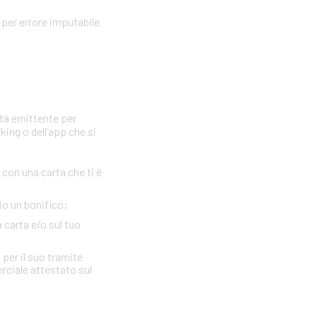
per errore imputabile
età emittente per
king o dell’app che si
con una carta che ti è
io un bonifico;
a carta e/o sul tuo
 per il suo tramite
erciale attestato sul