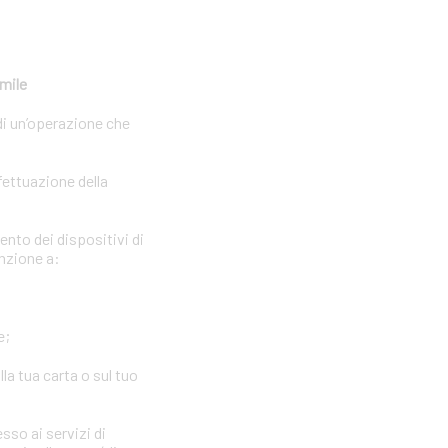
imile
di un’operazione che
fettuazione della
ento dei dispositivi di
enzione a:
e;
la tua carta o sul tuo
sso ai servizi di