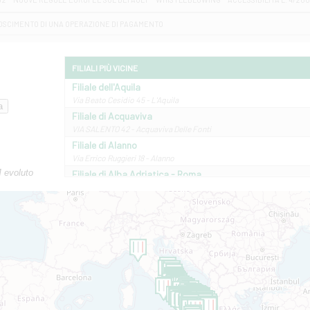
OSCIMENTO DI UNA OPERAZIONE DI PAGAMENTO
FILIALI PIÙ VICINE
Filiale dell'Aquila
Via Beato Cesidio 45 - L'Aquila
Filiale di Acquaviva
VIA SALENTO 42 - Acquaviva Delle Fonti
Filiale di Alanno
Via Errico Ruggieri 18 - Alanno
M evoluto
Filiale di Alba Adriatica - Roma
Via Roma, 13 - Alba Adriatica
Filiale di Altamura
VIA VITTORIO VENETO 79/81 A - Altamura
Filiale di Amantea
STATALE 18/17 - Amantea
Filiale di Andretta
C.SO VITTORIO VENETO 8 - Andretta
Filiale di Andria 1 - Crispi
VIALE CRISPI 50/A - Andria