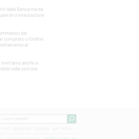
iti dalla Banca ma da
tuare la contestazione
e commesso dal
i comprato o l’ordine
irettamente al
i invitiamo anche a
ibile nella sezione
CY APP
CONTATTACI
RECLAMI
ACF
FATCA
04
TRUFFE AGLI ANZIANI