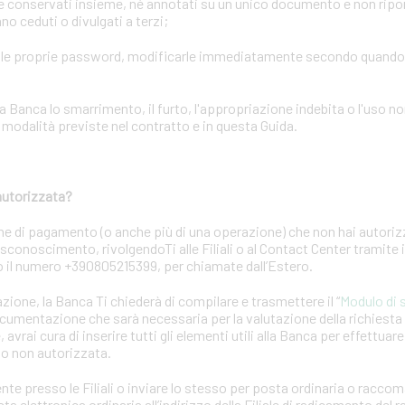
conservati insieme, né annotati su un unico documento e non riporta
o ceduti o divulgati a terzi;
elle proprie password, modificarle immediatamente secondo quand
ca lo smarrimento, il furto, l'appropriazione indebita o l'uso no
odalità previste nel contratto e in questa Guida.
autorizzata?
ne di pagamento (o anche più di una operazione) che non hai autori
 disconoscimento, rivolgendoTi alle Filiali o al Contact Center tramite
 o il numero +390805215399, per chiamate dall’Estero.
azione, la Banca Ti chiederà di compilare e trasmettere il “
Modulo di 
ocumentazione che sarà necessaria per la valutazione della richiest
 avrai cura di inserire tutti gli elementi utili alla Banca per effettuar
to non autorizzata.
nte presso le Filiali o inviare lo stesso per posta ordinaria o racc
a elettronica ordinaria all’indirizzo della Filiale di radicamento del