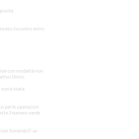
pposita
ancato riscontro entro
cioè con modalità non
icativo Unico.
e non è stata
to per le operazioni
amite il numero verde
zioni fornendoTi un