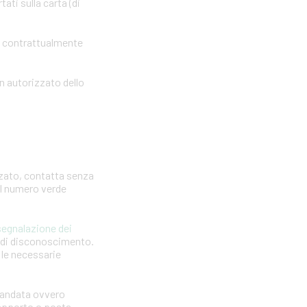
ti sulla carta (di
o contrattualmente
n autorizzato dello
zzato, contatta senza
 il numero verde
segnalazione dei
a di disconoscimento.
e le necessarie
omandata ovvero
 rapporto o posta