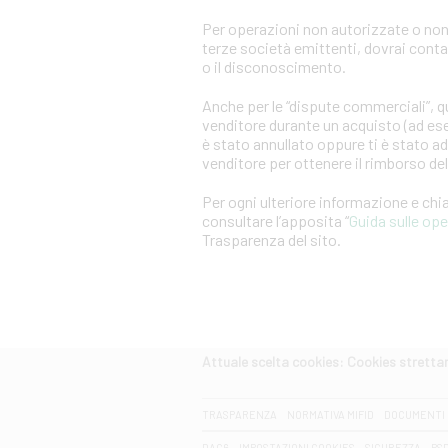
Per operazioni non autorizzate o non
terze società emittenti, dovrai cont
o il disconoscimento.
Anche per le “dispute commerciali”, qu
venditore durante un acquisto (ad es
è stato annullato oppure ti è stato a
venditore per ottenere il rimborso d
Per ogni ulteriore informazione e ch
consultare l’apposita “
Guida sulle op
Trasparenza del sito.
Attuale scelta cookies: Cookies strett
CERCA
TRASPARENZA
NORMATIVA MIFID
DOCUMENTI 
DAC6
IMPOSTAZIONI COOKIES
SICUREZZA
PS