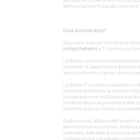
elettronica certificata alla Direzione 
Cosa succede dopo?
Dopo aver ricevuto notizia di un disc
comportamento
e Ti fornisce un ris
La Banca, ove non sia immediatamente a
strumenti di pagamento e gestione de
autorizzate entro il primo giorno lavo
La Banca Ti comunica l’avvenuto rimbor
ricezione del Modulo, le somme rimbor
o colpa grave per cui l’operazione di
inviare la denuncia presentata all’Auto
phishing) entro un tempo ragionevole
Qualora risulti, all’esito dell’istrutt
lamentata non sussistono, la Banca ese
calendario dalla data di ricezione de
comunicazione individuale contenente 