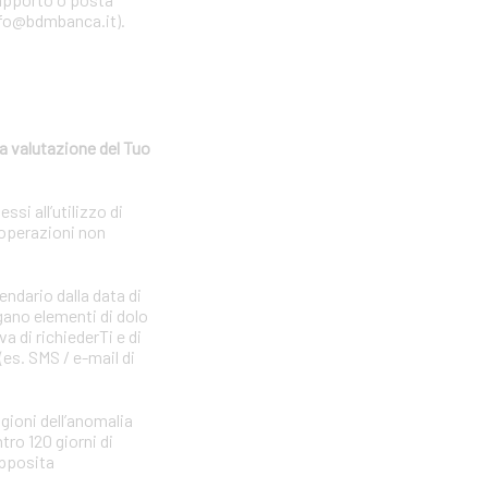
 info@bdmbanca.it).
a valutazione del Tuo
si all’utilizzo di
 operazioni non
endario dalla data di
gano elementi di dolo
a di richiederTi e di
(es. SMS / e-mail di
agioni dell’anomalia
tro 120 giorni di
apposita