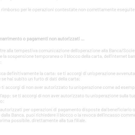
n rimborso per le operazioni contestate non correttamente eseguite 
 smarrimento o pagamenti non autorizzati …
oltre alla tempestiva comunicazione dell’operazione alla Banca/Soci
 la sospensione temporanea o il blocco della carta, dell’internet ban
:
definitivamente la carta: se ti accorgi di un’operazione avvenuta 
se hai subito un furto di dati della carta;
se ti accorgi di non aver autorizzato tu un’operazione come ad esemp
e l’app: se ti accorgi di non aver autorizzato tu un’operazione sulla tu
o;
n autorizzati per operazioni di pagamento disposte dal beneficiario o
 dalla Banca, puoi richiedere il blocco o la revoca dell’incasso comm
rima possibile, direttamente alla tua filiale.