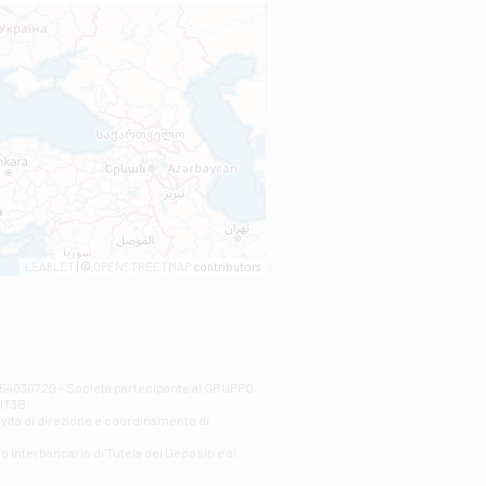
LEAFLET
| ©
OPENSTREETMAP
contributors
00254030729 - Società partecipante al GRUPPO
AlT3B.
ività di direzione e coordinamento di
o Interbancario di Tutela dei Depositi e al