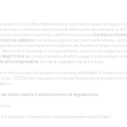
le violazioni (cd. Whistleblowing) è lo strumento messo a disposizion
che possano costituire una violazione delle norme disciplinanti le atti
posizioni normative nazionali o dell’Unione europea
che ledono l’interes
strazione pubblica
(ove la Banca agisca per conto della stessa, ad e
bliche) ovvero costituire una violazione del Modello di Organizzazion
01, favorendo e tutelando il comportamento positivo del soggetto ch
o illegittimità
del comportamento di altro soggetto (ad esempio coll
ia attività lavorativa
, decida di segnalare tali atti o fatti.
le violazioni costituisce parte integrante del Modello di Organizzazi
 D.lgs. 231/2001 da ciascuna società del Gruppo per la prevenzione e 
 Banca.
dai clienti tramite il sistema interno di segnalazione.
sicura:
i e di qualsiasi informazione che possa rendere identificabili: