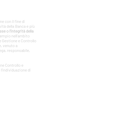
e con il fine di
vità della Banca e più
se o l’integrità della
sempio nell’ambito
e Gestione e Controllo
e, venuto a
ega, responsabile,
one Controllo e
l’individuazione di