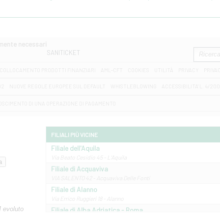
amente necessari
SANITICKET
COLLOCAMENTO PRODOTTI FINANZIARI
AML-CFT
COOKIES
UTILITÀ
PRIVACY
PRIVA
D2
NUOVE REGOLE EUROPEE SUL DEFAULT
WHISTLEBLOWING
ACCESSIBILITA' L. 4/20
OSCIMENTO DI UNA OPERAZIONE DI PAGAMENTO
FILIALI PIÙ VICINE
Filiale dell'Aquila
Via Beato Cesidio 45 - L'Aquila
Filiale di Acquaviva
VIA SALENTO 42 - Acquaviva Delle Fonti
Filiale di Alanno
Via Errico Ruggieri 18 - Alanno
M evoluto
Filiale di Alba Adriatica - Roma
Via Roma, 13 - Alba Adriatica