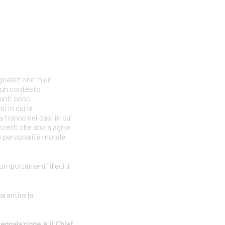
gnalazione in un
n un contesto
lanti sono
i in cui la
tranne nei casi in cui
ccerti che abbia agito
la personalità morale
comportamenti illeciti
arantire la
segnalazione è il Chief