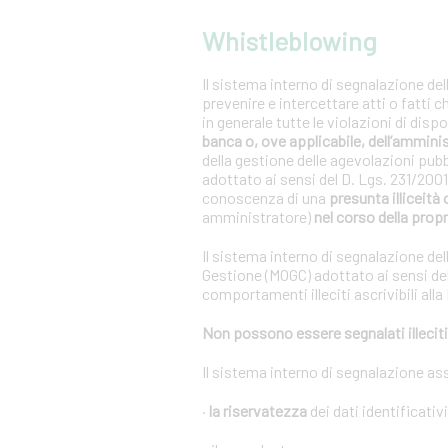
Whistleblowing
Il sistema interno di segnalazione del
prevenire e intercettare atti o fatti 
in generale tutte le violazioni di dis
banca o, ove applicabile, dell’ammini
della gestione delle agevolazioni pub
adottato ai sensi del D. Lgs. 231/20
conoscenza di una
presunta illiceità 
amministratore)
nel corso della propr
Il sistema interno di segnalazione del
Gestione (MOGC) adottato ai sensi del
comportamenti illeciti ascrivibili alla
Non possono essere segnalati illeciti 
Il sistema interno di segnalazione as
·
la riservatezza
dei dati identificativ