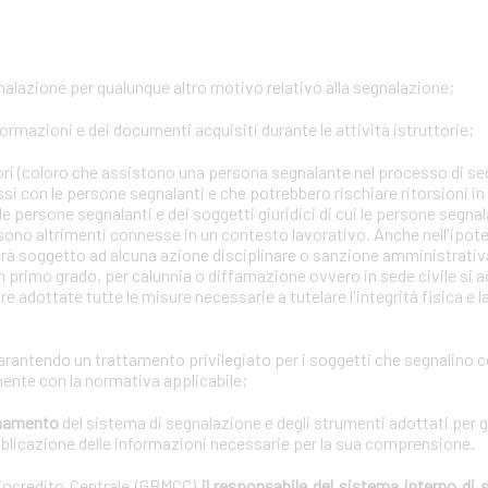
gnalazione per qualunque altro motivo relativo alla segnalazione;
formazioni e dei documenti acquisiti durante le attività istruttorie;
tori (coloro che assistono una persona segnalante nel processo di se
ssi con le persone segnalanti e che potrebbero rischiare ritorsioni i
lle persone segnalanti e dei soggetti giuridici di cui le persone segna
 sono altrimenti connesse in un contesto lavorativo. Anche nell'ipotes
arà soggetto ad alcuna azione disciplinare o sanzione amministrativa 
n primo grado, per calunnia o diffamazione ovvero in sede civile si a
e adottate tutte le misure necessarie a tutelare l'integrità fisica e 
garantendo un trattamento privilegiato per i soggetti che segnalino 
ente con la normativa applicabile;
ionamento
del sistema di segnalazione e degli strumenti adottati per g
bblicazione delle informazioni necessarie per la sua comprensione.
diocredito Centrale (GBMCC)
il responsabile del sistema interno di 