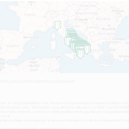
Filiale di Altamura
VIA VITTORIO VENETO 79/81 A - Altamura
Filiale di Amantea
STATALE 18/17 - Amantea
Filiale di Andretta
C.SO VITTORIO VENETO 8 - Andretta
Filiale di Andria 1 - Crispi
VIALE CRISPI 50/A - Andria
Filiale di Arsita
Viale San Francesco 6/b - Arsita
Filiale di Ascoli Piceno
Via Napoli - Ascoli Piceno
Filiale di Atessa
RO DELLO SVILUPPO ECONOMICO (LEGGE 662/96)
Contrada Piana La Fara - Via per Piazzano snc - Atessa
Filiale di Atri - Corso Adriano
Corso Elio Adriano, 1 - Atri
Filiale di Avellino - Partenio
ur, 19 - 70122 BARI (Italy) - Cod. Fiscale e iscrizione Registro Imprese di Bari n. 
03.241,00 int. vers. - REA 105047 - Cod. ABI 5424 - Albo Az. Cr. n. 4616 - Cod. BIC BPB
VIA PARTENIO 48 - Avellino
credito Centrale, iscritto al n. 10680 dell'Albo dei Gruppi Bancari e soggetta all'att
Filiale di Aversa
 S.p.A.
a Banca d'ltalia, autorizzata per le operazioni valutarie e in cambi ed aderente al Fond
VIA F. SAPORITO, 27/A - Aversa
Filiale di Avezzano - Piazza Torlonia
eb: www.bdmbanca.it - Info: info@bdmbanca.it