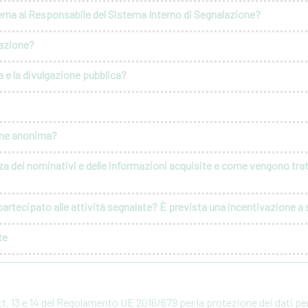
erna al Responsabile del Sistema Interno di Segnalazione?
lazione?
 e la divulgazione pubblica?
ione anonima?
za dei nominativi e delle informazioni acquisite e come vengono tratt
artecipato alle attività segnalate? È prevista una incentivazione a s
te
rtt. 13 e 14 del Regolamento UE 2016/679 per la protezione dei dati p