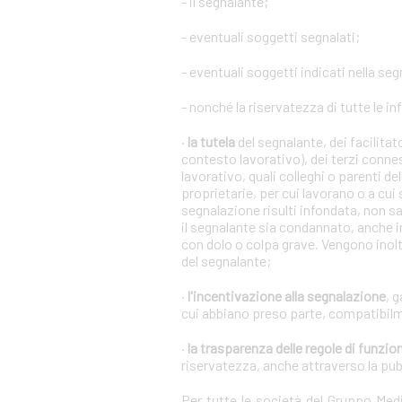
- il segnalante;
- eventuali soggetti segnalati;
- eventuali soggetti indicati nella se
- nonché la riservatezza di tutte le in
·
la tutela
del segnalante, dei facilita
contesto lavorativo), dei terzi conne
lavorativo, quali colleghi o parenti de
proprietarie, per cui lavorano o a cui
segnalazione risulti infondata, non s
il segnalante sia condannato, anche i
con dolo o colpa grave. Vengono inoltr
del segnalante;
·
l'incentivazione alla segnalazione
, 
cui abbiano preso parte, compatibilm
·
la trasparenza delle regole di funz
riservatezza, anche attraverso la pu
Per tutte le società del Gruppo Me