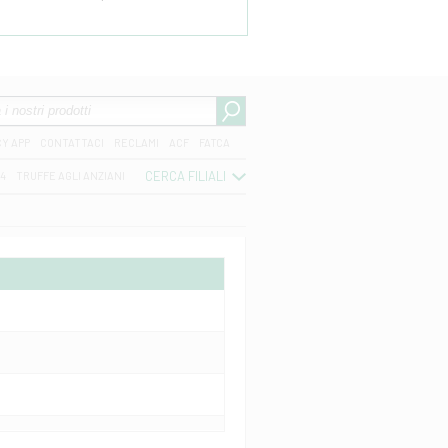
CY APP
CONTATTACI
RECLAMI
ACF
FATCA
CERCA FILIALI
04
TRUFFE AGLI ANZIANI