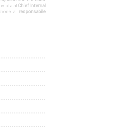
nviata al
Chief Internal
azione al
responsabile