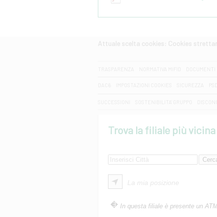
Attuale scelta cookies: Cookies strett
CERCA
TRASPARENZA
NORMATIVA MIFID
DOCUMENTI 
DAC6
IMPOSTAZIONI COOKIES
SICUREZZA
PS
SUCCESSIONI
SOSTENIBILITA' GRUPPO
DISCON
Trova la filiale più vicina
La mia posizione
In questa filiale è presente un AT