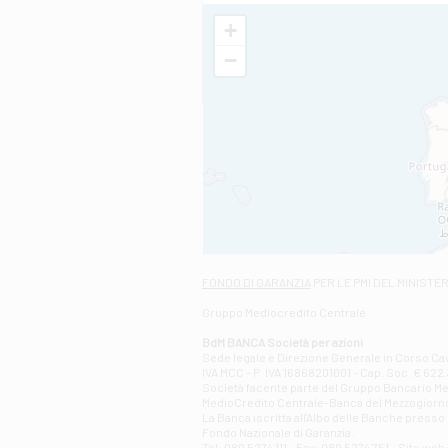
+
−
FONDO DI GARANZIA
PER LE PMI DEL MINISTE
Gruppo Mediocredito Centrale
BdM BANCA Società per azioni
Sede legale e Direzione Generale in Corso Cavo
IVA MCC - P. IVA 16868201001 - Cap. Soc. € 622.3
Società facente parte del Gruppo Bancario Medio
MedioCredito Centrale-Banca del Mezzogiorno
La Banca iscritta all'Albo delle Banche presso l
Fondo Nazionale di Garanzia.
Tel: 080 5274 111 - Fax: 080 5274 751 - Sito w