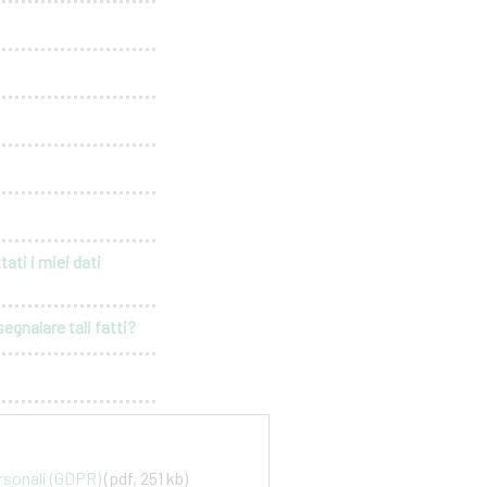
ati i miei dati
egnalare tali fatti?
ersonali (GDPR)
(pdf, 251 kb)