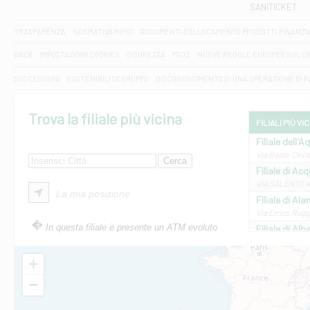
SANITICKET
TRASPARENZA
NORMATIVA MIFID
DOCUMENTI COLLOCAMENTO PRODOTTI FINANZI
DAC6
IMPOSTAZIONI COOKIES
SICUREZZA
PSD2
NUOVE REGOLE EUROPEE SUL D
SUCCESSIONI
SOSTENIBILITA' GRUPPO
DISCONOSCIMENTO DI UNA OPERAZIONE DI 
Trova la filiale più vicina
FILIALI PIÙ VI
Filiale dell'A
Via Beato Cesid
Filiale di Ac
VIA SALENTO 42
La mia posizione
Filiale di Ala
Via Errico Ruggi
In questa filiale è presente un ATM evoluto
Filiale di Al
Via Roma, 13 - 
Filiale di Al
+
VIA VITTORIO V
−
Filiale di Am
STATALE 18/17 