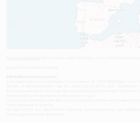
Filiale di An
C.SO VITTORIO 
Filiale di And
VIALE CRISPI 50
Filiale di Ars
Viale San Franc
Filiale di Asc
Via Napoli - As
Filiale di At
FONDO DI GARANZIA
PER LE PMI DEL MINISTERO DELLO SVILUPPO ECONOMICO (
Contrada Piana 
Gruppo Mediocredito Centrale
Filiale di At
Corso Elio Adria
BdM BANCA Società per azioni
Filiale di Ave
Sede legale e Direzione Generale in Corso Cavour, 19 - 70122 BARI (Italy) - Cod.
IVA MCC - P. IVA 16868201001 - Cap. Soc. € 622.303.241,00 int. vers. - REA 105047 -
VIA PARTENIO 4
Società facente parte del Gruppo Bancario Mediocredito Centrale, iscritto al n. 10
Filiale di Av
MedioCredito Centrale-Banca del Mezzogiorno S.p.A.
La Banca iscritta all'Albo delle Banche presso la Banca d'ltalia, autorizzata per le
VIA F. SAPORITO
Fondo Nazionale di Garanzia.
Filiale di Av
Tel: 080 5274 111 - Fax: 080 5274 751 - Sito web: www.bdmbanca.it - Info: info@b
Piazza Torlonia
Ultimo aggiornamento: 10/01/2023
Filiale di Avi
PIAZZA E. GIAN
Filiale di Bai
VIA G. LIPPIELL