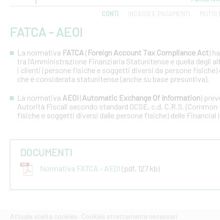
CONTI
INCASSI E PAGAMENTI
MUTUI 
FATCA - AEOI
La normativa
FATCA
(
Foreign Account Tax Compliance Act
) h
tra l’Amministrazione Finanziaria Statunitense e quella degli altri
i clienti (persone fisiche e soggetti diversi da persone fisiche) 
che è considerata statunitense (anche su base presuntiva).
La normativa
AEOI
(
Automatic Exchange Of Information
) prev
Autorità Fiscali secondo standard OCSE, c.d. C.R.S. (Common R
fisiche e soggetti diversi dalle persone fisiche) delle Financial 
DOCUMENTI
Normativa FATCA - AEOI
(pdf, 127 kb)
Attuale scelta cookies: Cookies strettamente necessari