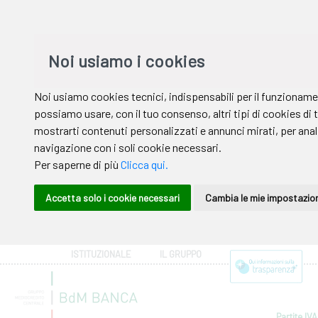
ISTITUZIONALE
IL GRUPPO
Partite IVA