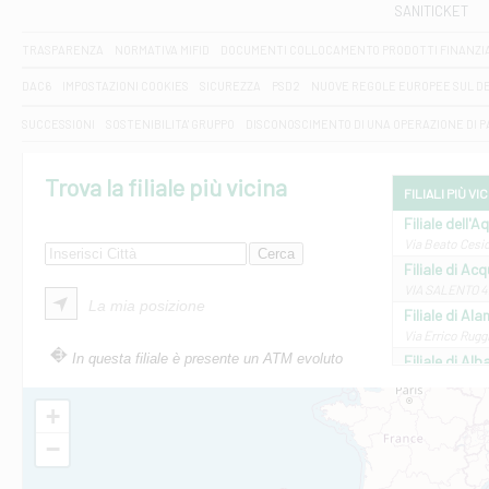
SANITICKET
TRASPARENZA
NORMATIVA MIFID
DOCUMENTI COLLOCAMENTO PRODOTTI FINANZI
DAC6
IMPOSTAZIONI COOKIES
SICUREZZA
PSD2
NUOVE REGOLE EUROPEE SUL D
SUCCESSIONI
SOSTENIBILITA' GRUPPO
DISCONOSCIMENTO DI UNA OPERAZIONE DI 
Trova la filiale più vicina
FILIALI PIÙ VI
Filiale dell'A
Via Beato Cesid
Filiale di Ac
VIA SALENTO 42
La mia posizione
Filiale di Ala
Via Errico Ruggi
In questa filiale è presente un ATM evoluto
Filiale di Al
Via Roma, 13 - 
Filiale di Al
+
VIA VITTORIO V
−
Filiale di Am
STATALE 18/17 