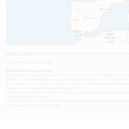
Filiale di An
C.SO VITTORIO 
Filiale di And
VIALE CRISPI 50
Filiale di Ars
Viale San Franc
Filiale di Asc
Via Napoli - As
Filiale di At
FONDO DI GARANZIA
PER LE PMI DEL MINISTERO DELLO SVILUPPO ECONOMICO (
Contrada Piana 
Gruppo Mediocredito Centrale
Filiale di At
Corso Elio Adria
BdM BANCA Società per azioni
Filiale di Ave
Sede legale e Direzione Generale in Corso Cavour, 19 - 70122 BARI (Italy) - Cod.
IVA MCC - P. IVA 16868201001 - Cap. Soc. € 622.303.241,00 int. vers. - REA 105047 -
VIA PARTENIO 4
Società facente parte del Gruppo Bancario Mediocredito Centrale, iscritto al n. 10
Filiale di Av
MedioCredito Centrale-Banca del Mezzogiorno S.p.A.
La Banca iscritta all'Albo delle Banche presso la Banca d'ltalia, autorizzata per le
VIA F. SAPORITO
Fondo Nazionale di Garanzia.
Filiale di Av
Tel: 080 5274 111 - Fax: 080 5274 751 - Sito web: www.bdmbanca.it - Info: info@b
Piazza Torlonia
Ultimo aggiornamento: 10/01/2023
Filiale di Avi
PIAZZA E. GIAN
Filiale di Bai
VIA G. LIPPIELL