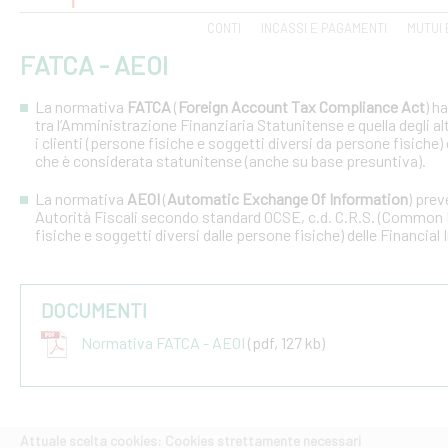
CONTI
INCASSI E PAGAMENTI
MUTUI 
FATCA - AEOI
La normativa
FATCA
(
Foreign Account Tax Compliance Act
) h
tra l’Amministrazione Finanziaria Statunitense e quella degli altri
i clienti (persone fisiche e soggetti diversi da persone fisiche) 
che è considerata statunitense (anche su base presuntiva).
La normativa
AEOI
(
Automatic Exchange Of Information
) prev
Autorità Fiscali secondo standard OCSE, c.d. C.R.S. (Common R
fisiche e soggetti diversi dalle persone fisiche) delle Financial 
DOCUMENTI
Normativa FATCA - AEOI
(pdf, 127 kb)
Attuale scelta cookies: Cookies strettamente necessari