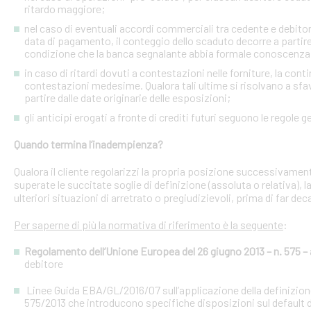
ritardo maggiore;
nel caso di eventuali accordi commerciali tra cedente e debitori 
data di pagamento, il conteggio dello scaduto decorre a partire
condizione che la banca segnalante abbia formale conoscenza 
in caso di ritardi dovuti a contestazioni nelle forniture, la con
contestazioni medesime. Qualora tali ultime si risolvano a sfav
partire dalle date originarie delle esposizioni;
gli anticipi erogati a fronte di crediti futuri seguono le regole g
Quando termina l’inadempienza?
Qualora il cliente regolarizzi la propria posizione successivament
superate le succitate soglie di definizione (assoluta o relativa),
ulteriori situazioni di arretrato o pregiudizievoli, prima di far dec
Per saperne di più la normativa di riferimento è la seguente
:
Regolamento dell’Unione Europea del 26 giugno 2013 – n. 575 – a
debitore
Linee Guida EBA/GL/2016/07 sull’applicazione della definizione 
575/2013 che introducono specifiche disposizioni sul default d