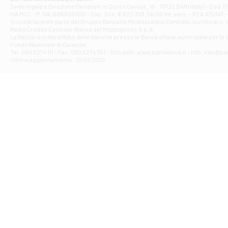
Filiale di Ave
Sede legale e Direzione Generale in Corso Cavour, 19 - 70122 BARI (Italy) - Cod.
IVA MCC - P. IVA 16868201001 - Cap. Soc. € 622.303.241,00 int. vers. - REA 105047 -
VIA PARTENIO 4
Società facente parte del Gruppo Bancario Mediocredito Centrale, iscritto al n. 10
Filiale di Av
MedioCredito Centrale-Banca del Mezzogiorno S.p.A.
La Banca iscritta all'Albo delle Banche presso la Banca d'ltalia, autorizzata per le
VIA F. SAPORITO
Fondo Nazionale di Garanzia.
Filiale di Av
Tel: 080 5274 111 - Fax: 080 5274 751 - Sito web: www.bdmbanca.it - Info: info@b
Piazza Torlonia
Ultimo aggiornamento: 10/01/2023
Filiale di Avi
PIAZZA E. GIAN
Filiale di Bai
VIA G. LIPPIELL
Filiale di Bar
CORSO VITTORIO
Filiale di Ba
VIALE PAPA GIOV
Filiale di Bar
VIA LEMBO 36 C
Filiale di Ba
VIA AMENDOLA 1
Filiale di Ba
VIA FAVIA 3 - Ba
Filiale di Bar