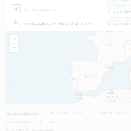
VIA SALENTO 42
La mia posizione
Filiale di Ala
Via Errico Ruggi
In questa filiale è presente un ATM evoluto
Filiale di Al
Via Roma, 13 - 
Filiale di Al
+
VIA VITTORIO V
−
Filiale di Am
STATALE 18/17 
Filiale di An
C.SO VITTORIO 
Filiale di And
VIALE CRISPI 50
Filiale di Ars
Viale San Franc
Filiale di Asc
Via Napoli - As
Filiale di At
FONDO DI GARANZIA
PER LE PMI DEL MINISTERO DELLO SVILUPPO ECONOMICO (
Contrada Piana 
Gruppo Mediocredito Centrale
Filiale di At
Corso Elio Adria
BdM BANCA Società per azioni