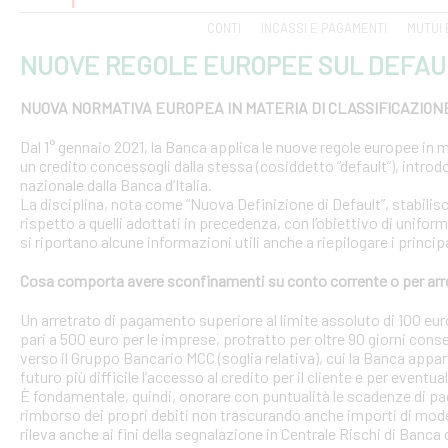
CONTI
INCASSI E PAGAMENTI
MUTUI 
NUOVE REGOLE EUROPEE SUL DEFAU
NUOVA NORMATIVA EUROPEA IN MATERIA DI CLASSIFICAZION
Dal 1° gennaio 2021, la Banca applica le nuove regole europee in m
un credito concessogli dalla stessa (cosiddetto “default”), introd
nazionale dalla Banca d’Italia.
La disciplina, nota come “Nuova Definizione di Default”, stabilisce 
rispetto a quelli adottati in precedenza, con l’obiettivo di uniform
si riportano alcune informazioni utili anche a riepilogare i princ
Cosa comporta avere sconfinamenti su conto corrente o per arr
Un arretrato di pagamento superiore al limite assoluto di 100 euro
pari a 500 euro per le imprese, protratto per oltre 90 giorni conse
verso il Gruppo Bancario MCC (soglia relativa), cui la Banca appar
futuro più difficile l’accesso al credito per il cliente e per eventua
È fondamentale, quindi, onorare con puntualità le scadenze di pa
rimborso dei propri debiti non trascurando anche importi di modest
rileva anche ai fini della segnalazione in Centrale Rischi di Banca d