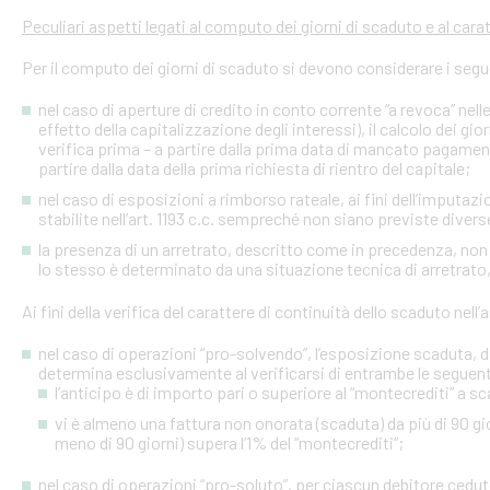
Peculiari aspetti legati al computo dei giorni di scaduto e al cara
Per il computo dei giorni di scaduto si devono considerare i segu
nel caso di aperture di credito in conto corrente “a revoca” nell
effetto della capitalizzazione degli interessi), il calcolo dei gio
verifica prima – a partire dalla prima data di mancato pagame
partire dalla data della prima richiesta di rientro del capitale;
nel caso di esposizioni a rimborso rateale, ai fini dell’imputaz
stabilite nell’art. 1193 c.c. sempreché non siano previste diver
la presenza di un arretrato, descritto come in precedenza, non
lo stesso è determinato da una situazione tecnica di arretrato, 
Ai fini della verifica del carattere di continuità dello scaduto nel
nel caso di operazioni “pro-solvendo”, l’esposizione scaduta, di
determina esclusivamente al verificarsi di entrambe le seguent
l’anticipo è di importo pari o superiore al “montecrediti” a s
vi è almeno una fattura non onorata (scaduta) da più di 90 gio
meno di 90 giorni) supera l’1% del “montecrediti”;
nel caso di operazioni “pro-soluto”, per ciascun debitore ceduto