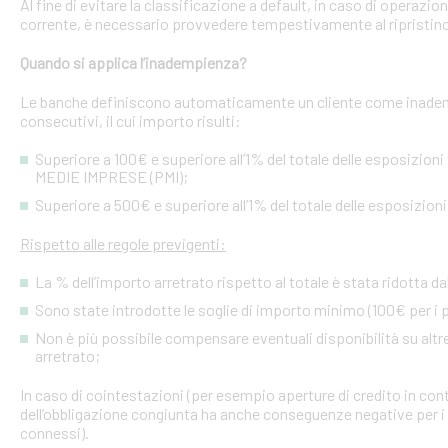
Al fine di evitare la classificazione a default, in caso di operazio
corrente, è necessario provvedere tempestivamente al ripristino
Quando si applica l’inadempienza?
Le banche definiscono automaticamente un cliente come inademp
consecutivi, il cui importo risulti:
Superiore a 100€ e superiore all’1% del totale delle esposizion
MEDIE IMPRESE (PMI);
Superiore a 500€ e superiore all’1% del totale delle esposizion
Rispetto alle regole previgenti:
La % dell’importo arretrato rispetto al totale è stata ridotta da
Sono state introdotte le soglie di importo minimo (100€ per i p
Non è più possibile compensare eventuali disponibilità su altre l
arretrato;
In caso di cointestazioni (per esempio aperture di credito in conto
dell’obbligazione congiunta ha anche conseguenze negative per i si
connessi).