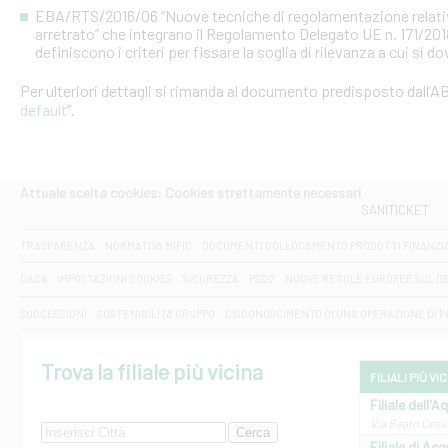
EBA/RTS/2016/06 “Nuove tecniche di regolamentazione relative al
arretrato” che integrano il Regolamento Delegato UE n. 171/20
definiscono i criteri per fissare la soglia di rilevanza a cui si d
Per ulteriori dettagli si rimanda al documento predisposto dall’AB
default
”.
Attuale scelta cookies: Cookies strettamente necessari
SANITICKET
TRASPARENZA
NORMATIVA MIFID
DOCUMENTI COLLOCAMENTO PRODOTTI FINANZI
DAC6
IMPOSTAZIONI COOKIES
SICUREZZA
PSD2
NUOVE REGOLE EUROPEE SUL D
SUCCESSIONI
SOSTENIBILITA' GRUPPO
DISCONOSCIMENTO DI UNA OPERAZIONE DI 
Trova la filiale più vicina
FILIALI PIÙ VI
Filiale dell'A
Via Beato Cesid
Filiale di Ac