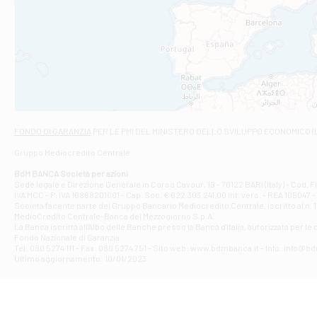
Filiale di An
C.SO VITTORIO 
Filiale di And
VIALE CRISPI 50
Filiale di Ars
Viale San Franc
Filiale di Asc
Via Napoli - As
Filiale di At
FONDO DI GARANZIA
PER LE PMI DEL MINISTERO DELLO SVILUPPO ECONOMICO (
Contrada Piana 
Gruppo Mediocredito Centrale
Filiale di At
Corso Elio Adria
BdM BANCA Società per azioni
Filiale di Ave
Sede legale e Direzione Generale in Corso Cavour, 19 - 70122 BARI (Italy) - Cod.
IVA MCC - P. IVA 16868201001 - Cap. Soc. € 622.303.241,00 int. vers. - REA 105047 -
VIA PARTENIO 4
Società facente parte del Gruppo Bancario Mediocredito Centrale, iscritto al n. 10
Filiale di Av
MedioCredito Centrale-Banca del Mezzogiorno S.p.A.
La Banca iscritta all'Albo delle Banche presso la Banca d'ltalia, autorizzata per le
VIA F. SAPORITO
Fondo Nazionale di Garanzia.
Filiale di Av
Tel: 080 5274 111 - Fax: 080 5274 751 - Sito web: www.bdmbanca.it - Info: info@b
Piazza Torlonia
Ultimo aggiornamento: 10/01/2023
Filiale di Avi
PIAZZA E. GIAN
Filiale di Bai
VIA G. LIPPIELL