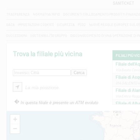
SANITICKET
TRASPARENZA
NORMATIVA MIFID
DOCUMENTI COLLOCAMENTO PRODOTTI FINANZI
DAC6
IMPOSTAZIONI COOKIES
SICUREZZA
PSD2
NUOVE REGOLE EUROPEE SUL D
SUCCESSIONI
SOSTENIBILITA' GRUPPO
DISCONOSCIMENTO DI UNA OPERAZIONE DI 
Trova la filiale più vicina
FILIALI PIÙ VI
Filiale dell'A
Via Beato Cesid
Filiale di Ac
VIA SALENTO 42
La mia posizione
Filiale di Ala
Via Errico Ruggi
In questa filiale è presente un ATM evoluto
Filiale di Al
Via Roma, 13 - 
Filiale di Al
+
VIA VITTORIO V
−
Filiale di Am
STATALE 18/17 