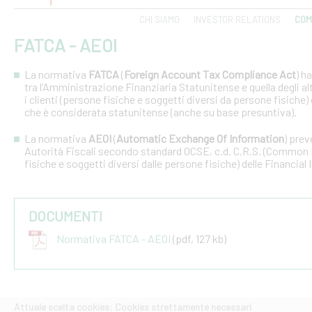
CHI SIAMO
INVESTOR RELATIONS
COM
FATCA - AEOI
La normativa
FATCA
(
Foreign Account Tax Compliance Act
) h
tra l’Amministrazione Finanziaria Statunitense e quella degli altri
i clienti (persone fisiche e soggetti diversi da persone fisiche) 
che è considerata statunitense (anche su base presuntiva).
La normativa
AEOI
(
Automatic Exchange Of Information
) prev
Autorità Fiscali secondo standard OCSE, c.d. C.R.S. (Common R
fisiche e soggetti diversi dalle persone fisiche) delle Financial 
DOCUMENTI
Normativa FATCA - AEOI
(pdf, 127 kb)
Attuale scelta cookies: Cookies strettamente necessari