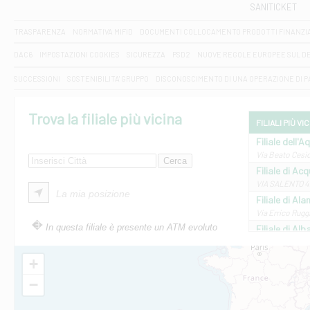
SANITICKET
TRASPARENZA
NORMATIVA MIFID
DOCUMENTI COLLOCAMENTO PRODOTTI FINANZI
DAC6
IMPOSTAZIONI COOKIES
SICUREZZA
PSD2
NUOVE REGOLE EUROPEE SUL D
SUCCESSIONI
SOSTENIBILITA' GRUPPO
DISCONOSCIMENTO DI UNA OPERAZIONE DI 
Trova la filiale più vicina
FILIALI PIÙ VI
Filiale dell'A
Via Beato Cesid
Filiale di Ac
VIA SALENTO 42
La mia posizione
Filiale di Ala
Via Errico Ruggi
In questa filiale è presente un ATM evoluto
Filiale di Al
Via Roma, 13 - 
Filiale di Al
+
VIA VITTORIO V
−
Filiale di Am
STATALE 18/17 