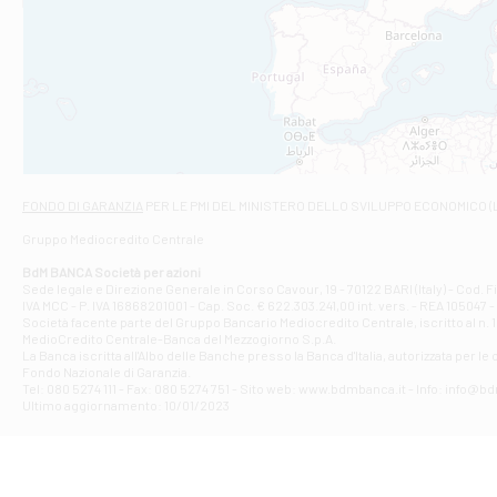
Filiale di An
C.SO VITTORIO 
Filiale di And
VIALE CRISPI 50
Filiale di Ars
Viale San Franc
Filiale di Asc
Via Napoli - As
Filiale di At
FONDO DI GARANZIA
PER LE PMI DEL MINISTERO DELLO SVILUPPO ECONOMICO (
Contrada Piana 
Gruppo Mediocredito Centrale
Filiale di At
Corso Elio Adria
BdM BANCA Società per azioni
Filiale di Ave
Sede legale e Direzione Generale in Corso Cavour, 19 - 70122 BARI (Italy) - Cod.
IVA MCC - P. IVA 16868201001 - Cap. Soc. € 622.303.241,00 int. vers. - REA 105047 -
VIA PARTENIO 4
Società facente parte del Gruppo Bancario Mediocredito Centrale, iscritto al n. 10
Filiale di Av
MedioCredito Centrale-Banca del Mezzogiorno S.p.A.
La Banca iscritta all'Albo delle Banche presso la Banca d'ltalia, autorizzata per le
VIA F. SAPORITO
Fondo Nazionale di Garanzia.
Filiale di Av
Tel: 080 5274 111 - Fax: 080 5274 751 - Sito web: www.bdmbanca.it - Info: info@b
Piazza Torlonia
Ultimo aggiornamento: 10/01/2023
Filiale di Avi
PIAZZA E. GIAN
Filiale di Bai
VIA G. LIPPIELL