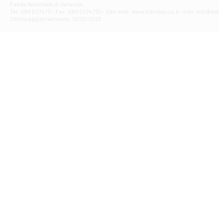
Fondo Nazionale di Garanzia.
Filiale di Av
Tel: 080 5274 111 - Fax: 080 5274 751 - Sito web: www.bdmbanca.it - Info: info@b
Piazza Torlonia
Ultimo aggiornamento: 10/01/2023
Filiale di Avi
PIAZZA E. GIAN
Filiale di Bai
VIA G. LIPPIELL
Filiale di Bar
CORSO VITTORIO
Filiale di Ba
VIALE PAPA GIOV
Filiale di Bar
VIA LEMBO 36 C
Filiale di Ba
VIA AMENDOLA 1
Filiale di Ba
VIA FAVIA 3 - Ba
Filiale di Bar
VIALE JAPIGIA 1
Filiale di Bar
STRADA PALUMBO
Filiale di Bar