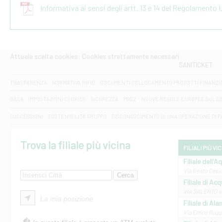
Informativa ai sensi degli artt. 13 e 14 del Regolamento
Attuale scelta cookies: Cookies strettamente necessari
SANITICKET
TRASPARENZA
NORMATIVA MIFID
DOCUMENTI COLLOCAMENTO PRODOTTI FINANZI
DAC6
IMPOSTAZIONI COOKIES
SICUREZZA
PSD2
NUOVE REGOLE EUROPEE SUL D
SUCCESSIONI
SOSTENIBILITA' GRUPPO
DISCONOSCIMENTO DI UNA OPERAZIONE DI 
Trova la filiale più vicina
FILIALI PIÙ VI
Filiale dell'A
Via Beato Cesid
Filiale di Ac
VIA SALENTO 42
La mia posizione
Filiale di Ala
Via Errico Ruggi