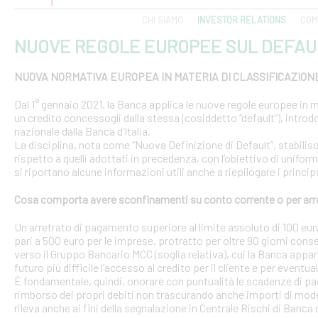
CHI SIAMO
INVESTOR RELATIONS
COM
NUOVE REGOLE EUROPEE SUL DEFAU
NUOVA NORMATIVA EUROPEA IN MATERIA DI CLASSIFICAZION
Dal 1° gennaio 2021, la Banca applica le nuove regole europee in m
un credito concessogli dalla stessa (cosiddetto “default”), introd
nazionale dalla Banca d’Italia.
La disciplina, nota come “Nuova Definizione di Default”, stabilisce 
rispetto a quelli adottati in precedenza, con l’obiettivo di uniform
si riportano alcune informazioni utili anche a riepilogare i princ
Cosa comporta avere sconfinamenti su conto corrente o per arr
Un arretrato di pagamento superiore al limite assoluto di 100 euro
pari a 500 euro per le imprese, protratto per oltre 90 giorni conse
verso il Gruppo Bancario MCC (soglia relativa), cui la Banca appar
futuro più difficile l’accesso al credito per il cliente e per eventua
È fondamentale, quindi, onorare con puntualità le scadenze di pa
rimborso dei propri debiti non trascurando anche importi di modest
rileva anche ai fini della segnalazione in Centrale Rischi di Banca d