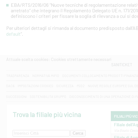
EBA/RTS/2016/06 “Nuove tecniche di regolamentazione relative al
arretrato” che integrano il Regolamento Delegato UE n. 171/20
definiscono i criteri per fissare la soglia di rilevanza a cui si d
Per ulteriori dettagli si rimanda al documento predisposto dall’AB
default
”.
Attuale scelta cookies: Cookies strettamente necessari
SANITICKET
TRASPARENZA
NORMATIVA MIFID
DOCUMENTI COLLOCAMENTO PRODOTTI FINANZI
DAC6
IMPOSTAZIONI COOKIES
SICUREZZA
PSD2
NUOVE REGOLE EUROPEE SUL D
SUCCESSIONI
SOSTENIBILITA' GRUPPO
DISCONOSCIMENTO DI UNA OPERAZIONE DI 
Trova la filiale più vicina
FILIALI PIÙ VI
Filiale dell'A
Via Beato Cesid
Filiale di Ac