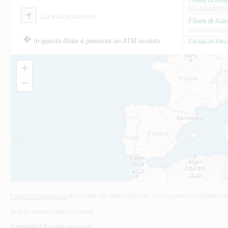
VIA SALENTO 42
La mia posizione
Filiale di Ala
Via Errico Ruggi
In questa filiale è presente un ATM evoluto
Filiale di Al
Via Roma, 13 - 
Filiale di Al
+
VIA VITTORIO V
−
Filiale di Am
STATALE 18/17 
Filiale di An
C.SO VITTORIO 
Filiale di And
VIALE CRISPI 50
Filiale di Ars
Viale San Franc
Filiale di Asc
Via Napoli - As
Filiale di At
FONDO DI GARANZIA
PER LE PMI DEL MINISTERO DELLO SVILUPPO ECONOMICO (
Contrada Piana 
Gruppo Mediocredito Centrale
Filiale di At
Corso Elio Adria
BdM BANCA Società per azioni