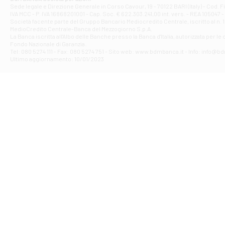
Filiale di Ave
Sede legale e Direzione Generale in Corso Cavour, 19 - 70122 BARI (Italy) - Cod.
IVA MCC - P. IVA 16868201001 - Cap. Soc. € 622.303.241,00 int. vers. - REA 105047 -
VIA PARTENIO 4
Società facente parte del Gruppo Bancario Mediocredito Centrale, iscritto al n. 10
Filiale di Av
MedioCredito Centrale-Banca del Mezzogiorno S.p.A.
La Banca iscritta all'Albo delle Banche presso la Banca d'ltalia, autorizzata per le
VIA F. SAPORITO
Fondo Nazionale di Garanzia.
Filiale di Av
Tel: 080 5274 111 - Fax: 080 5274 751 - Sito web: www.bdmbanca.it - Info: info@b
Piazza Torlonia
Ultimo aggiornamento: 10/01/2023
Filiale di Avi
PIAZZA E. GIAN
Filiale di Bai
VIA G. LIPPIELL
Filiale di Bar
CORSO VITTORIO
Filiale di Ba
VIALE PAPA GIOV
Filiale di Bar
VIA LEMBO 36 C
Filiale di Ba
VIA AMENDOLA 1
Filiale di Ba
VIA FAVIA 3 - Ba
Filiale di Bar