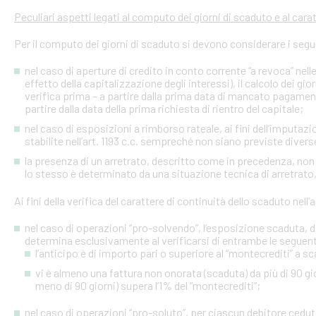
Peculiari aspetti legati al computo dei giorni di scaduto e al cara
Per il computo dei giorni di scaduto si devono considerare i segu
nel caso di aperture di credito in conto corrente “a revoca” nell
effetto della capitalizzazione degli interessi), il calcolo dei gio
verifica prima – a partire dalla prima data di mancato pagame
partire dalla data della prima richiesta di rientro del capitale;
nel caso di esposizioni a rimborso rateale, ai fini dell’imputaz
stabilite nell’art. 1193 c.c. sempreché non siano previste diver
la presenza di un arretrato, descritto come in precedenza, non
lo stesso è determinato da una situazione tecnica di arretrato, 
Ai fini della verifica del carattere di continuità dello scaduto nel
nel caso di operazioni “pro-solvendo”, l’esposizione scaduta, di
determina esclusivamente al verificarsi di entrambe le seguent
l’anticipo è di importo pari o superiore al “montecrediti” a s
vi è almeno una fattura non onorata (scaduta) da più di 90 gio
meno di 90 giorni) supera l’1% del “montecrediti”;
nel caso di operazioni “pro-soluto”, per ciascun debitore ceduto