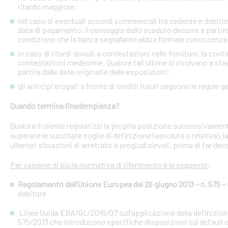
ritardo maggiore;
nel caso di eventuali accordi commerciali tra cedente e debitori 
data di pagamento, il conteggio dello scaduto decorre a partire
condizione che la banca segnalante abbia formale conoscenza 
in caso di ritardi dovuti a contestazioni nelle forniture, la con
contestazioni medesime. Qualora tali ultime si risolvano a sfav
partire dalle date originarie delle esposizioni;
gli anticipi erogati a fronte di crediti futuri seguono le regole g
Quando termina l’inadempienza?
Qualora il cliente regolarizzi la propria posizione successivament
superate le succitate soglie di definizione (assoluta o relativa),
ulteriori situazioni di arretrato o pregiudizievoli, prima di far dec
Per saperne di più la normativa di riferimento è la seguente
:
Regolamento dell’Unione Europea del 26 giugno 2013 – n. 575 – a
debitore
Linee Guida EBA/GL/2016/07 sull’applicazione della definizione 
575/2013 che introducono specifiche disposizioni sul default d