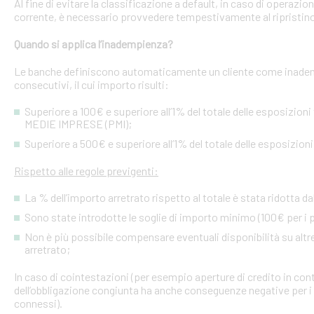
Al fine di evitare la classificazione a default, in caso di operazio
corrente, è necessario provvedere tempestivamente al ripristino
Quando si applica l’inadempienza?
Le banche definiscono automaticamente un cliente come inademp
consecutivi, il cui importo risulti:
Superiore a 100€ e superiore all’1% del totale delle esposizion
MEDIE IMPRESE (PMI);
Superiore a 500€ e superiore all’1% del totale delle esposizion
Rispetto alle regole previgenti:
La % dell’importo arretrato rispetto al totale è stata ridotta da
Sono state introdotte le soglie di importo minimo (100€ per i p
Non è più possibile compensare eventuali disponibilità su altre l
arretrato;
In caso di cointestazioni (per esempio aperture di credito in conto
dell’obbligazione congiunta ha anche conseguenze negative per i si
connessi).