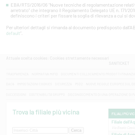
EBA/RTS/2016/06 “Nuove tecniche di regolamentazione relative al
arretrato” che integrano il Regolamento Delegato UE n. 171/20
definiscono i criteri per fissare la soglia di rilevanza a cui si d
Per ulteriori dettagli si rimanda al documento predisposto dall’AB
default
”.
Attuale scelta cookies: Cookies strettamente necessari
SANITICKET
TRASPARENZA
NORMATIVA MIFID
DOCUMENTI COLLOCAMENTO PRODOTTI FINANZI
DAC6
IMPOSTAZIONI COOKIES
SICUREZZA
PSD2
NUOVE REGOLE EUROPEE SUL D
SUCCESSIONI
SOSTENIBILITA' GRUPPO
DISCONOSCIMENTO DI UNA OPERAZIONE DI 
Trova la filiale più vicina
FILIALI PIÙ VI
Filiale dell'A
Via Beato Cesid
Filiale di Ac