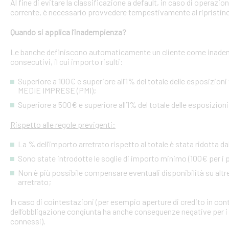
Al fine di evitare la classificazione a default, in caso di operazio
corrente, è necessario provvedere tempestivamente al ripristino
Quando si applica l’inadempienza?
Le banche definiscono automaticamente un cliente come inademp
consecutivi, il cui importo risulti:
Superiore a 100€ e superiore all’1% del totale delle esposizion
MEDIE IMPRESE (PMI);
Superiore a 500€ e superiore all’1% del totale delle esposizion
Rispetto alle regole previgenti:
La % dell’importo arretrato rispetto al totale è stata ridotta da
Sono state introdotte le soglie di importo minimo (100€ per i p
Non è più possibile compensare eventuali disponibilità su altre l
arretrato;
In caso di cointestazioni (per esempio aperture di credito in conto
dell’obbligazione congiunta ha anche conseguenze negative per i si
connessi).