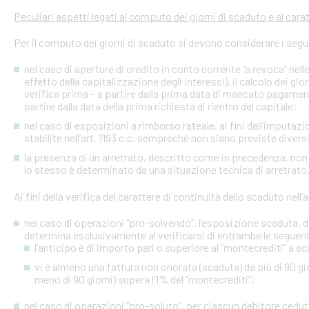
Peculiari aspetti legati al computo dei giorni di scaduto e al cara
Per il computo dei giorni di scaduto si devono considerare i segu
nel caso di aperture di credito in conto corrente “a revoca” nell
effetto della capitalizzazione degli interessi), il calcolo dei gio
verifica prima – a partire dalla prima data di mancato pagame
partire dalla data della prima richiesta di rientro del capitale;
nel caso di esposizioni a rimborso rateale, ai fini dell’imputaz
stabilite nell’art. 1193 c.c. sempreché non siano previste diver
la presenza di un arretrato, descritto come in precedenza, non
lo stesso è determinato da una situazione tecnica di arretrato, 
Ai fini della verifica del carattere di continuità dello scaduto nel
nel caso di operazioni “pro-solvendo”, l’esposizione scaduta, di
determina esclusivamente al verificarsi di entrambe le seguent
l’anticipo è di importo pari o superiore al “montecrediti” a s
vi è almeno una fattura non onorata (scaduta) da più di 90 gio
meno di 90 giorni) supera l’1% del “montecrediti”;
nel caso di operazioni “pro-soluto”, per ciascun debitore ceduto