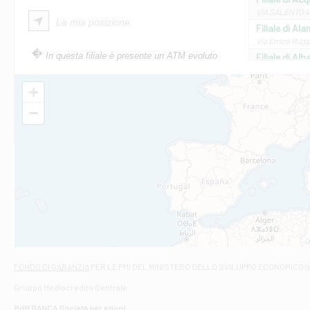
VIA SALENTO 42
La mia posizione
Filiale di Ala
Via Errico Ruggi
In questa filiale è presente un ATM evoluto
Filiale di Al
Via Roma, 13 - 
Filiale di Al
+
VIA VITTORIO V
−
Filiale di Am
STATALE 18/17 
Filiale di An
C.SO VITTORIO 
Filiale di And
VIALE CRISPI 50
Filiale di Ars
Viale San Franc
Filiale di Asc
Via Napoli - As
Filiale di At
FONDO DI GARANZIA
PER LE PMI DEL MINISTERO DELLO SVILUPPO ECONOMICO (
Contrada Piana 
Gruppo Mediocredito Centrale
Filiale di At
Corso Elio Adria
BdM BANCA Società per azioni