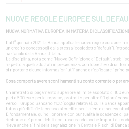
NUOVE REGOLE EUROPEE SUL DEFAU
NUOVA NORMATIVA EUROPEA IN MATERIA DI CLASSIFICAZION
Dal 1° gennaio 2021, la Banca applica le nuove regole europee in m
un credito concessogli dalla stessa (cosiddetto “default”), introd
nazionale dalla Banca d’Italia.
La disciplina, nota come “Nuova Definizione di Default”, stabilisce 
rispetto a quelli adottati in precedenza, con l’obiettivo di uniform
si riportano alcune informazioni utili anche a riepilogare i princ
Cosa comporta avere sconfinamenti su conto corrente o per arr
Un arretrato di pagamento superiore al limite assoluto di 100 euro
pari a 500 euro per le imprese, protratto per oltre 90 giorni conse
verso il Gruppo Bancario MCC (soglia relativa), cui la Banca appar
futuro più difficile l’accesso al credito per il cliente e per eventua
È fondamentale, quindi, onorare con puntualità le scadenze di pa
rimborso dei propri debiti non trascurando anche importi di modest
rileva anche ai fini della segnalazione in Centrale Rischi di Banca d