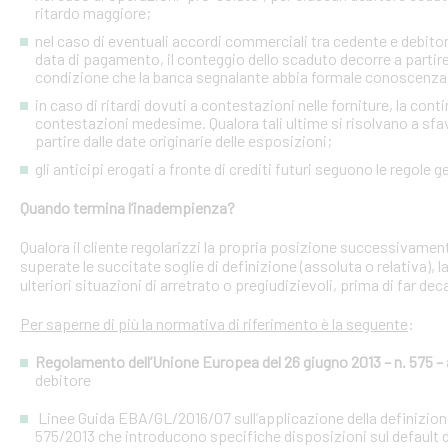
ritardo maggiore;
nel caso di eventuali accordi commerciali tra cedente e debitori 
data di pagamento, il conteggio dello scaduto decorre a partire
condizione che la banca segnalante abbia formale conoscenza 
in caso di ritardi dovuti a contestazioni nelle forniture, la con
contestazioni medesime. Qualora tali ultime si risolvano a sfav
partire dalle date originarie delle esposizioni;
gli anticipi erogati a fronte di crediti futuri seguono le regole g
Quando termina l’inadempienza?
Qualora il cliente regolarizzi la propria posizione successivament
superate le succitate soglie di definizione (assoluta o relativa),
ulteriori situazioni di arretrato o pregiudizievoli, prima di far dec
Per saperne di più la normativa di riferimento è la seguente
:
Regolamento dell’Unione Europea del 26 giugno 2013 – n. 575 – a
debitore
Linee Guida EBA/GL/2016/07 sull’applicazione della definizione 
575/2013 che introducono specifiche disposizioni sul default d