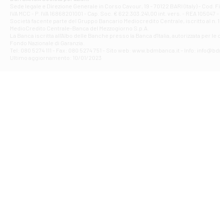
Filiale di Ave
Sede legale e Direzione Generale in Corso Cavour, 19 - 70122 BARI (Italy) - Cod.
IVA MCC - P. IVA 16868201001 - Cap. Soc. € 622.303.241,00 int. vers. - REA 105047 -
VIA PARTENIO 4
Società facente parte del Gruppo Bancario Mediocredito Centrale, iscritto al n. 10
Filiale di Av
MedioCredito Centrale-Banca del Mezzogiorno S.p.A.
La Banca iscritta all'Albo delle Banche presso la Banca d'ltalia, autorizzata per le
VIA F. SAPORITO
Fondo Nazionale di Garanzia.
Filiale di Av
Tel: 080 5274 111 - Fax: 080 5274 751 - Sito web: www.bdmbanca.it - Info: info@b
Piazza Torlonia
Ultimo aggiornamento: 10/01/2023
Filiale di Avi
PIAZZA E. GIAN
Filiale di Bai
VIA G. LIPPIELL
Filiale di Bar
CORSO VITTORIO
Filiale di Ba
VIALE PAPA GIOV
Filiale di Bar
VIA LEMBO 36 C
Filiale di Ba
VIA AMENDOLA 1
Filiale di Ba
VIA FAVIA 3 - Ba
Filiale di Bar