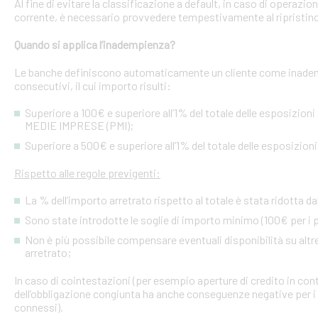
Al fine di evitare la classificazione a default, in caso di operazio
corrente, è necessario provvedere tempestivamente al ripristino
Quando si applica l’inadempienza?
Le banche definiscono automaticamente un cliente come inademp
consecutivi, il cui importo risulti:
Superiore a 100€ e superiore all’1% del totale delle esposizion
MEDIE IMPRESE (PMI);
Superiore a 500€ e superiore all’1% del totale delle esposizion
Rispetto alle regole previgenti:
La % dell’importo arretrato rispetto al totale è stata ridotta da
Sono state introdotte le soglie di importo minimo (100€ per i p
Non è più possibile compensare eventuali disponibilità su altre l
arretrato;
In caso di cointestazioni (per esempio aperture di credito in conto
dell’obbligazione congiunta ha anche conseguenze negative per i si
connessi).