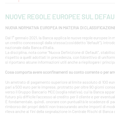
NUOVE REGOLE EUROPEE SUL DEFAU
NUOVA NORMATIVA EUROPEA IN MATERIA DI CLASSIFICAZION
Dal 1° gennaio 2021, la Banca applica le nuove regole europee in m
un credito concessogli dalla stessa (cosiddetto “default”), introd
nazionale dalla Banca d’Italia.
La disciplina, nota come “Nuova Definizione di Default”, stabilisce 
rispetto a quelli adottati in precedenza, con l’obiettivo di uniform
si riportano alcune informazioni utili anche a riepilogare i princ
Cosa comporta avere sconfinamenti su conto corrente o per arr
Un arretrato di pagamento superiore al limite assoluto di 100 euro
pari a 500 euro per le imprese, protratto per oltre 90 giorni conse
verso il Gruppo Bancario MCC (soglia relativa), cui la Banca appar
futuro più difficile l’accesso al credito per il cliente e per eventua
È fondamentale, quindi, onorare con puntualità le scadenze di pa
rimborso dei propri debiti non trascurando anche importi di modest
rileva anche ai fini della segnalazione in Centrale Rischi di Banca d