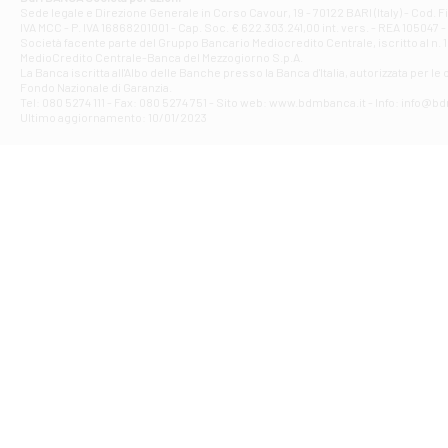
Filiale di Ave
Sede legale e Direzione Generale in Corso Cavour, 19 - 70122 BARI (Italy) - Cod.
IVA MCC - P. IVA 16868201001 - Cap. Soc. € 622.303.241,00 int. vers. - REA 105047 -
VIA PARTENIO 4
Società facente parte del Gruppo Bancario Mediocredito Centrale, iscritto al n. 10
Filiale di Av
MedioCredito Centrale-Banca del Mezzogiorno S.p.A.
La Banca iscritta all'Albo delle Banche presso la Banca d'ltalia, autorizzata per le
VIA F. SAPORITO
Fondo Nazionale di Garanzia.
Filiale di Av
Tel: 080 5274 111 - Fax: 080 5274 751 - Sito web: www.bdmbanca.it - Info: info@b
Piazza Torlonia
Ultimo aggiornamento: 10/01/2023
Filiale di Avi
PIAZZA E. GIAN
Filiale di Bai
VIA G. LIPPIELL
Filiale di Bar
CORSO VITTORIO
Filiale di Ba
VIALE PAPA GIOV
Filiale di Bar
VIA LEMBO 36 C
Filiale di Ba
VIA AMENDOLA 1
Filiale di Ba
VIA FAVIA 3 - Ba
Filiale di Bar