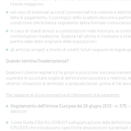
ritardo maggiore;
nel caso di eventuali accordi commerciali tra cedente e debitori 
data di pagamento, il conteggio dello scaduto decorre a partire
condizione che la banca segnalante abbia formale conoscenza 
in caso di ritardi dovuti a contestazioni nelle forniture, la con
contestazioni medesime. Qualora tali ultime si risolvano a sfav
partire dalle date originarie delle esposizioni;
gli anticipi erogati a fronte di crediti futuri seguono le regole g
Quando termina l’inadempienza?
Qualora il cliente regolarizzi la propria posizione successivament
superate le succitate soglie di definizione (assoluta o relativa),
ulteriori situazioni di arretrato o pregiudizievoli, prima di far dec
Per saperne di più la normativa di riferimento è la seguente
:
Regolamento dell’Unione Europea del 26 giugno 2013 – n. 575 – a
debitore
Linee Guida EBA/GL/2016/07 sull’applicazione della definizione 
575/2013 che introducono specifiche disposizioni sul default d