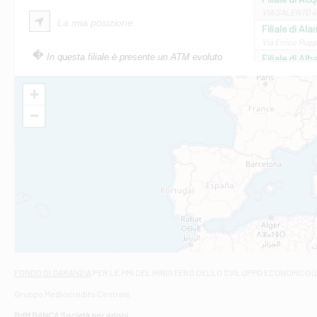
VIA SALENTO 42
La mia posizione
Filiale di Ala
Via Errico Ruggi
In questa filiale è presente un ATM evoluto
Filiale di Al
Via Roma, 13 - 
Filiale di Al
+
VIA VITTORIO V
−
Filiale di Am
STATALE 18/17 
Filiale di An
C.SO VITTORIO 
Filiale di And
VIALE CRISPI 50
Filiale di Ars
Viale San Franc
Filiale di Asc
Via Napoli - As
Filiale di At
FONDO DI GARANZIA
PER LE PMI DEL MINISTERO DELLO SVILUPPO ECONOMICO (
Contrada Piana 
Gruppo Mediocredito Centrale
Filiale di At
Corso Elio Adria
BdM BANCA Società per azioni