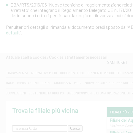
EBA/RTS/2016/06 “Nuove tecniche di regolamentazione relative al
arretrato” che integrano il Regolamento Delegato UE n. 171/20
definiscono i criteri per fissare la soglia di rilevanza a cui si d
Per ulteriori dettagli si rimanda al documento predisposto dall’AB
default
”.
Attuale scelta cookies: Cookies strettamente necessari
SANITICKET
TRASPARENZA
NORMATIVA MIFID
DOCUMENTI COLLOCAMENTO PRODOTTI FINANZI
DAC6
IMPOSTAZIONI COOKIES
SICUREZZA
PSD2
NUOVE REGOLE EUROPEE SUL D
SUCCESSIONI
SOSTENIBILITA' GRUPPO
DISCONOSCIMENTO DI UNA OPERAZIONE DI 
Trova la filiale più vicina
FILIALI PIÙ VI
Filiale dell'A
Via Beato Cesid
Filiale di Ac