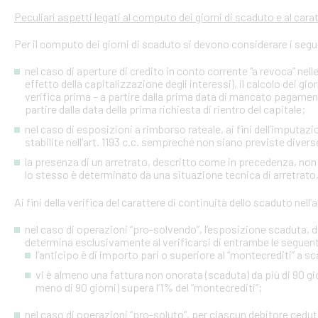
Peculiari aspetti legati al computo dei giorni di scaduto e al cara
Per il computo dei giorni di scaduto si devono considerare i segu
nel caso di aperture di credito in conto corrente “a revoca” nell
effetto della capitalizzazione degli interessi), il calcolo dei gio
verifica prima – a partire dalla prima data di mancato pagame
partire dalla data della prima richiesta di rientro del capitale;
nel caso di esposizioni a rimborso rateale, ai fini dell’imputaz
stabilite nell’art. 1193 c.c. sempreché non siano previste diver
la presenza di un arretrato, descritto come in precedenza, non
lo stesso è determinato da una situazione tecnica di arretrato, 
Ai fini della verifica del carattere di continuità dello scaduto nel
nel caso di operazioni “pro-solvendo”, l’esposizione scaduta, di
determina esclusivamente al verificarsi di entrambe le seguent
l’anticipo è di importo pari o superiore al “montecrediti” a s
vi è almeno una fattura non onorata (scaduta) da più di 90 gio
meno di 90 giorni) supera l’1% del “montecrediti”;
nel caso di operazioni “pro-soluto”, per ciascun debitore ceduto