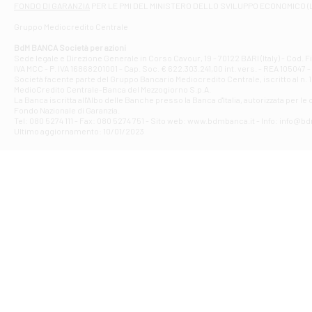
FONDO DI GARANZIA
PER LE PMI DEL MINISTERO DELLO SVILUPPO ECONOMICO (
Contrada Piana 
Gruppo Mediocredito Centrale
Filiale di At
Corso Elio Adria
BdM BANCA Società per azioni
Filiale di Ave
Sede legale e Direzione Generale in Corso Cavour, 19 - 70122 BARI (Italy) - Cod.
IVA MCC - P. IVA 16868201001 - Cap. Soc. € 622.303.241,00 int. vers. - REA 105047 -
VIA PARTENIO 4
Società facente parte del Gruppo Bancario Mediocredito Centrale, iscritto al n. 10
Filiale di Av
MedioCredito Centrale-Banca del Mezzogiorno S.p.A.
La Banca iscritta all'Albo delle Banche presso la Banca d'ltalia, autorizzata per le
VIA F. SAPORITO
Fondo Nazionale di Garanzia.
Filiale di Av
Tel: 080 5274 111 - Fax: 080 5274 751 - Sito web: www.bdmbanca.it - Info: info@b
Piazza Torlonia
Ultimo aggiornamento: 10/01/2023
Filiale di Avi
PIAZZA E. GIAN
Filiale di Bai
VIA G. LIPPIELL
Filiale di Bar
CORSO VITTORIO
Filiale di Ba
VIALE PAPA GIOV
Filiale di Bar
VIA LEMBO 36 C
Filiale di Ba
VIA AMENDOLA 1