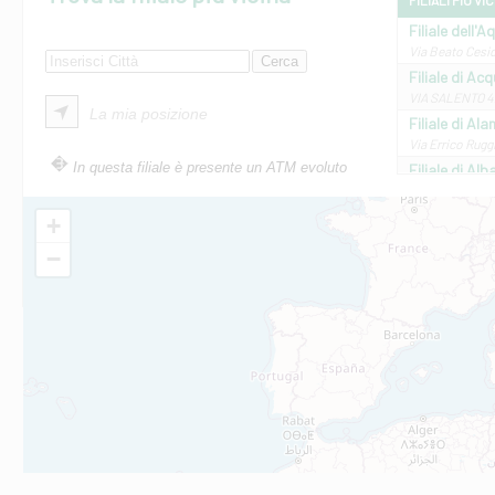
FILIALI PIÙ VI
Filiale dell'A
Via Beato Cesid
Filiale di Ac
VIA SALENTO 42
La mia posizione
Filiale di Ala
Via Errico Ruggi
In questa filiale è presente un ATM evoluto
Filiale di Al
Via Roma, 13 - 
Filiale di Al
+
VIA VITTORIO V
−
Filiale di Am
STATALE 18/17 
Filiale di An
C.SO VITTORIO 
Filiale di And
VIALE CRISPI 50
Filiale di Ars
Viale San Franc
Filiale di Asc
Via Napoli - As
Filiale di At