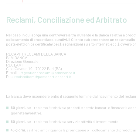
Reclami, Conciliazione ed Arbitrato
Nel caso in cui sorga una controversia tra il Cliente e la Banca relativa a prodot
collocamento di prodotti assicurativi, il Cliente può presentare un reclamo all
posta elettronica certificata (pec), segnalazioni su sito internet, ecc.], ovvero pr
RECAPITI RECLAMI DELLA BANCA
BdM BANCA
Direzione Generale
RECLAMI
C.so Cavour, 19 - 70122 Bari (BA)
uff.gestionereclami@bdmbanca.it
E-mail:
reclamibdm@postacert.cedacri.it
Pec:
La Banca deve rispondere entro il seguente termine dal ricevimento del reclam
60 giorni
, se il reclamo è relativo a prodotti e servizi bancari e finanziari; lad
giornate lavorative
;
60 giorni
, se il reclamo è relativo a servizi e attività di investimento;
45 giorni
, se il reclamo riguarda la promozione o il collocamento di prodotti a