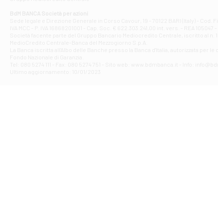
Filiale di At
Corso Elio Adria
BdM BANCA Società per azioni
Filiale di Ave
Sede legale e Direzione Generale in Corso Cavour, 19 - 70122 BARI (Italy) - Cod.
IVA MCC - P. IVA 16868201001 - Cap. Soc. € 622.303.241,00 int. vers. - REA 105047 -
VIA PARTENIO 4
Società facente parte del Gruppo Bancario Mediocredito Centrale, iscritto al n. 10
Filiale di Av
MedioCredito Centrale-Banca del Mezzogiorno S.p.A.
La Banca iscritta all'Albo delle Banche presso la Banca d'ltalia, autorizzata per le
VIA F. SAPORITO
Fondo Nazionale di Garanzia.
Filiale di Av
Tel: 080 5274 111 - Fax: 080 5274 751 - Sito web: www.bdmbanca.it - Info: info@b
Piazza Torlonia
Ultimo aggiornamento: 10/01/2023
Filiale di Avi
PIAZZA E. GIAN
Filiale di Bai
VIA G. LIPPIELL
Filiale di Bar
CORSO VITTORIO
Filiale di Ba
VIALE PAPA GIOV
Filiale di Bar
VIA LEMBO 36 C
Filiale di Ba
VIA AMENDOLA 1
Filiale di Ba
VIA FAVIA 3 - Ba