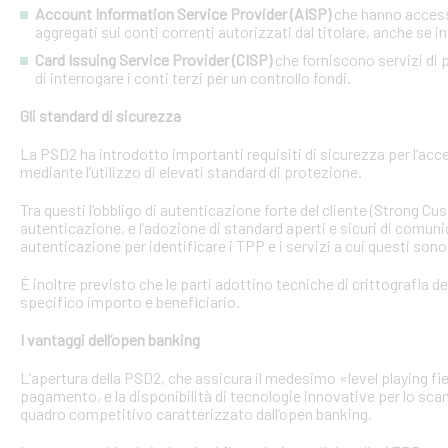
Account Information Service Provider (AISP)
che hanno accesso
aggregati sui conti correnti autorizzati dal titolare, anche se in
Card Issuing Service Provider (CISP)
che forniscono servizi di p
di interrogare i conti terzi per un controllo fondi.
Gli standard di sicurezza
La PSD2 ha introdotto importanti requisiti di sicurezza per l’acce
mediante l’utilizzo di elevati standard di protezione.
Tra questi l’obbligo di autenticazione forte del cliente (Strong C
autenticazione, e l’adozione di standard aperti e sicuri di comunic
autenticazione per identificare i TPP e i servizi a cui questi sono 
È inoltre previsto che le parti adottino tecniche di crittografia d
specifico importo e beneficiario.
I vantaggi dell’open banking
L’apertura della PSD2, che assicura il medesimo «level playing field
pagamento, e la disponibilità di tecnologie innovative per lo sca
quadro competitivo caratterizzato dall’open banking.