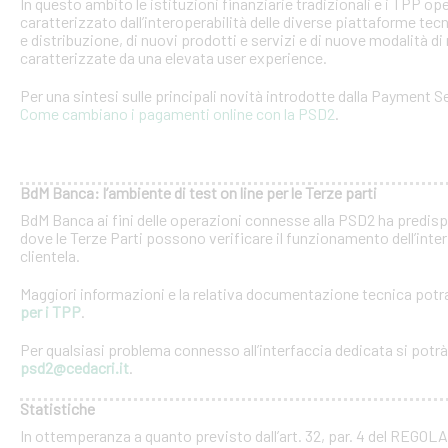
In questo ambito le istituzioni finanziarie tradizionali e i TPP o
caratterizzato dall’interoperabilità delle diverse piattaforme tec
e distribuzione, di nuovi prodotti e servizi e di nuove modalità di 
caratterizzate da una elevata user experience.
Per una sintesi sulle principali novità introdotte dalla Payment Se
Come cambiano i pagamenti online con la PSD2
.
BdM Banca: l’ambiente di test on line per le Terze parti
BdM Banca ai fini delle operazioni connesse alla PSD2 ha predispo
dove le Terze Parti possono verificare il funzionamento dell’inter
clientela.
Maggiori informazioni e la relativa documentazione tecnica potra
per i TPP
.
Per qualsiasi problema connesso all’interfaccia dedicata si potrà c
psd2@cedacri.it
.
Statistiche
In ottemperanza a quanto previsto dall’art. 32, par. 4 del RE