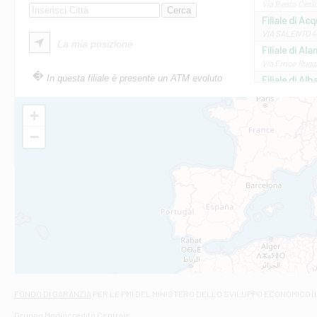
Via Beato Cesid
Filiale di Ac
VIA SALENTO 42
La mia posizione
Filiale di Ala
Via Errico Ruggi
In questa filiale è presente un ATM evoluto
Filiale di Al
Via Roma, 13 - 
Filiale di Al
+
VIA VITTORIO V
−
Filiale di Am
STATALE 18/17 
Filiale di An
C.SO VITTORIO 
Filiale di And
VIALE CRISPI 50
Filiale di Ars
Viale San Franc
Filiale di Asc
Via Napoli - As
Filiale di At
FONDO DI GARANZIA
PER LE PMI DEL MINISTERO DELLO SVILUPPO ECONOMICO (
Contrada Piana 
Gruppo Mediocredito Centrale