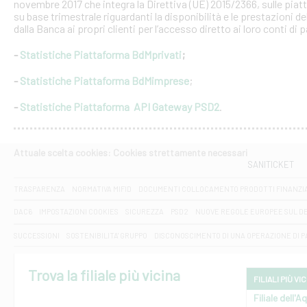
novembre 2017 che integra la Direttiva (UE) 2015/2366, sulle piat
su base trimestrale riguardanti la disponibilità e le prestazioni 
dalla Banca ai propri clienti per l’accesso diretto ai loro conti di
-
Statistiche Piattaforma BdMprivati
;
-
Statistiche Piattaforma BdMimprese
;
-
Statistiche Piattaforma API Gateway PSD2
.
Attuale scelta cookies: Cookies strettamente necessari
SANITICKET
TRASPARENZA
NORMATIVA MIFID
DOCUMENTI COLLOCAMENTO PRODOTTI FINANZI
DAC6
IMPOSTAZIONI COOKIES
SICUREZZA
PSD2
NUOVE REGOLE EUROPEE SUL D
SUCCESSIONI
SOSTENIBILITA' GRUPPO
DISCONOSCIMENTO DI UNA OPERAZIONE DI 
Trova la filiale più vicina
FILIALI PIÙ VI
Filiale dell'A