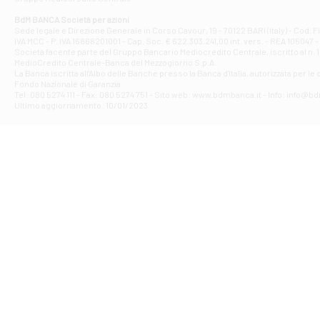
Filiale di At
Corso Elio Adria
BdM BANCA Società per azioni
Filiale di Ave
Sede legale e Direzione Generale in Corso Cavour, 19 - 70122 BARI (Italy) - Cod.
IVA MCC - P. IVA 16868201001 - Cap. Soc. € 622.303.241,00 int. vers. - REA 105047 -
VIA PARTENIO 4
Società facente parte del Gruppo Bancario Mediocredito Centrale, iscritto al n. 10
Filiale di Av
MedioCredito Centrale-Banca del Mezzogiorno S.p.A.
La Banca iscritta all'Albo delle Banche presso la Banca d'ltalia, autorizzata per le
VIA F. SAPORITO
Fondo Nazionale di Garanzia.
Filiale di Av
Tel: 080 5274 111 - Fax: 080 5274 751 - Sito web: www.bdmbanca.it - Info: info@b
Piazza Torlonia
Ultimo aggiornamento: 10/01/2023
Filiale di Avi
PIAZZA E. GIAN
Filiale di Bai
VIA G. LIPPIELL
Filiale di Bar
CORSO VITTORIO
Filiale di Ba
VIALE PAPA GIOV
Filiale di Bar
VIA LEMBO 36 C
Filiale di Ba
VIA AMENDOLA 1
Filiale di Ba
VIA FAVIA 3 - Ba