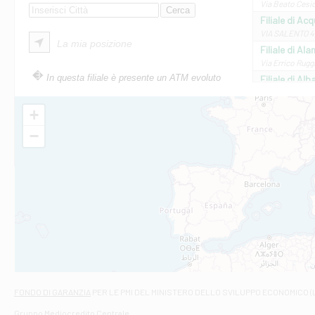
Via Beato Cesid
Filiale di Ac
VIA SALENTO 42
La mia posizione
Filiale di Ala
Via Errico Ruggi
In questa filiale è presente un ATM evoluto
Filiale di Al
Via Roma, 13 - 
Filiale di Al
+
VIA VITTORIO V
−
Filiale di Am
STATALE 18/17 
Filiale di An
C.SO VITTORIO 
Filiale di And
VIALE CRISPI 50
Filiale di Ars
Viale San Franc
Filiale di Asc
Via Napoli - As
Filiale di At
FONDO DI GARANZIA
PER LE PMI DEL MINISTERO DELLO SVILUPPO ECONOMICO (
Contrada Piana 
Gruppo Mediocredito Centrale