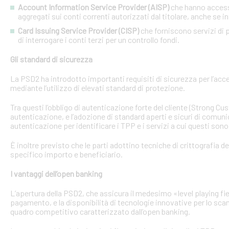
Account Information Service Provider (AISP)
che hanno accesso
aggregati sui conti correnti autorizzati dal titolare, anche se in
Card Issuing Service Provider (CISP)
che forniscono servizi di p
di interrogare i conti terzi per un controllo fondi.
Gli standard di sicurezza
La PSD2 ha introdotto importanti requisiti di sicurezza per l’acce
mediante l’utilizzo di elevati standard di protezione.
Tra questi l’obbligo di autenticazione forte del cliente (Strong C
autenticazione, e l’adozione di standard aperti e sicuri di comunic
autenticazione per identificare i TPP e i servizi a cui questi sono 
È inoltre previsto che le parti adottino tecniche di crittografia d
specifico importo e beneficiario.
I vantaggi dell’open banking
L’apertura della PSD2, che assicura il medesimo «level playing field
pagamento, e la disponibilità di tecnologie innovative per lo sca
quadro competitivo caratterizzato dall’open banking.