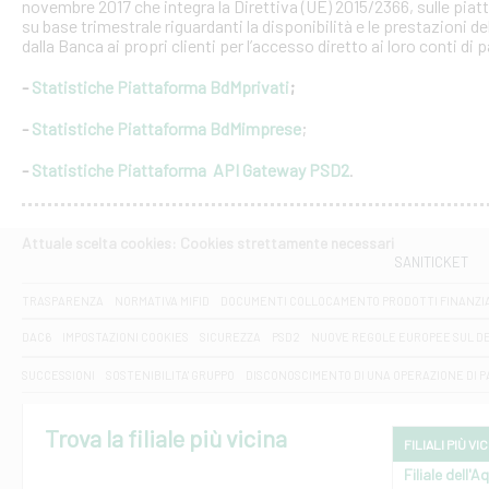
novembre 2017 che integra la Direttiva (UE) 2015/2366, sulle piat
su base trimestrale riguardanti la disponibilità e le prestazioni 
dalla Banca ai propri clienti per l’accesso diretto ai loro conti di
-
Statistiche Piattaforma BdMprivati
;
-
Statistiche Piattaforma BdMimprese
;
-
Statistiche Piattaforma API Gateway PSD2
.
Attuale scelta cookies: Cookies strettamente necessari
SANITICKET
TRASPARENZA
NORMATIVA MIFID
DOCUMENTI COLLOCAMENTO PRODOTTI FINANZI
DAC6
IMPOSTAZIONI COOKIES
SICUREZZA
PSD2
NUOVE REGOLE EUROPEE SUL D
SUCCESSIONI
SOSTENIBILITA' GRUPPO
DISCONOSCIMENTO DI UNA OPERAZIONE DI 
Trova la filiale più vicina
FILIALI PIÙ VI
Filiale dell'A