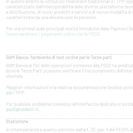
In questo ambito le istituzioni finanziarie tradizionali e i TPP o
caratterizzato dall’interoperabilità delle diverse piattaforme tec
e distribuzione, di nuovi prodotti e servizi e di nuove modalità di 
caratterizzate da una elevata user experience.
Per una sintesi sulle principali novità introdotte dalla Payment Se
Come cambiano i pagamenti online con la PSD2
.
BdM Banca: l’ambiente di test on line per le Terze parti
BdM Banca ai fini delle operazioni connesse alla PSD2 ha predispo
dove le Terze Parti possono verificare il funzionamento dell’inter
clientela.
Maggiori informazioni e la relativa documentazione tecnica potra
per i TPP
.
Per qualsiasi problema connesso all’interfaccia dedicata si potrà c
psd2@cedacri.it
.
Statistiche
In ottemperanza a quanto previsto dall’art. 32, par. 4 del RE