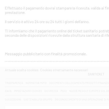
Effettuato il pagamento dovrai stampare la ricevuta, valida ai fin
prestazione.
Il servizio è attivo 24 ore su 24 tutti i giorni dell’anno.
Ti informiamo che il pagamento online del ticket sanitario potreb
seconda delle disposizioni ricevute dalla struttura sanitaria di ri
Messaggio pubblicitario con finalità promozionale.
Attuale scelta cookies: Cookies strettamente necessari
SANITICKET
TRASPARENZA
NORMATIVA MIFID
DOCUMENTI COLLOCAMENTO PRODOTTI FINANZI
DAC6
IMPOSTAZIONI COOKIES
SICUREZZA
PSD2
NUOVE REGOLE EUROPEE SUL D
SUCCESSIONI
SOSTENIBILITA' GRUPPO
DISCONOSCIMENTO DI UNA OPERAZIONE DI 