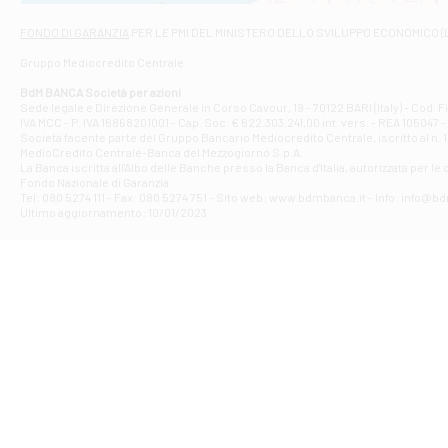
Via Napoli - As
Filiale di At
FONDO DI GARANZIA
PER LE PMI DEL MINISTERO DELLO SVILUPPO ECONOMICO (
Contrada Piana 
Gruppo Mediocredito Centrale
Filiale di At
Corso Elio Adria
BdM BANCA Società per azioni
Filiale di Ave
Sede legale e Direzione Generale in Corso Cavour, 19 - 70122 BARI (Italy) - Cod.
IVA MCC - P. IVA 16868201001 - Cap. Soc. € 622.303.241,00 int. vers. - REA 105047 -
VIA PARTENIO 4
Società facente parte del Gruppo Bancario Mediocredito Centrale, iscritto al n. 10
Filiale di Av
MedioCredito Centrale-Banca del Mezzogiorno S.p.A.
La Banca iscritta all'Albo delle Banche presso la Banca d'ltalia, autorizzata per le
VIA F. SAPORITO
Fondo Nazionale di Garanzia.
Filiale di Av
Tel: 080 5274 111 - Fax: 080 5274 751 - Sito web: www.bdmbanca.it - Info: info@b
Piazza Torlonia
Ultimo aggiornamento: 10/01/2023
Filiale di Avi
PIAZZA E. GIAN
Filiale di Bai
VIA G. LIPPIELL
Filiale di Bar
CORSO VITTORIO
Filiale di Ba
VIALE PAPA GIOV
Filiale di Bar
VIA LEMBO 36 C
Filiale di Ba