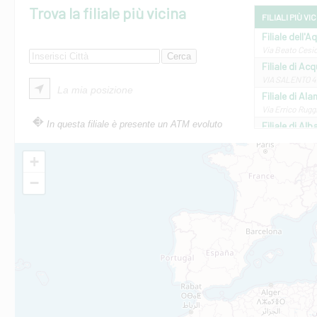
Trova la filiale più vicina
FILIALI PIÙ VI
Filiale dell'A
Via Beato Cesid
Filiale di Ac
VIA SALENTO 42
La mia posizione
Filiale di Ala
Via Errico Ruggi
In questa filiale è presente un ATM evoluto
Filiale di Al
Via Roma, 13 - 
Filiale di Al
+
VIA VITTORIO V
−
Filiale di Am
STATALE 18/17 
Filiale di An
C.SO VITTORIO 
Filiale di And
VIALE CRISPI 50
Filiale di Ars
Viale San Franc
Filiale di Asc