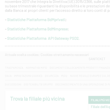
novembre 2017 che integra la Direttiva (UE) 2015/2366, sulle piat
su base trimestrale riguardanti la disponibilità e le prestazioni 
dalla Banca ai propri clienti per l’accesso diretto ai loro conti di
-
Statistiche Piattaforma BdMprivati
;
-
Statistiche Piattaforma BdMimprese
;
-
Statistiche Piattaforma API Gateway PSD2
.
Attuale scelta cookies: Cookies strettamente necessari
SANITICKET
TRASPARENZA
NORMATIVA MIFID
DOCUMENTI COLLOCAMENTO PRODOTTI FINANZI
DAC6
IMPOSTAZIONI COOKIES
SICUREZZA
PSD2
NUOVE REGOLE EUROPEE SUL D
SUCCESSIONI
SOSTENIBILITA' GRUPPO
DISCONOSCIMENTO DI UNA OPERAZIONE DI 
Trova la filiale più vicina
FILIALI PIÙ VI
Filiale dell'A