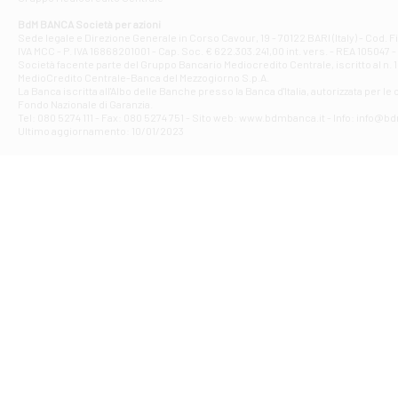
Filiale di At
Corso Elio Adria
BdM BANCA Società per azioni
Filiale di Ave
Sede legale e Direzione Generale in Corso Cavour, 19 - 70122 BARI (Italy) - Cod.
IVA MCC - P. IVA 16868201001 - Cap. Soc. € 622.303.241,00 int. vers. - REA 105047 -
VIA PARTENIO 4
Società facente parte del Gruppo Bancario Mediocredito Centrale, iscritto al n. 10
Filiale di Av
MedioCredito Centrale-Banca del Mezzogiorno S.p.A.
La Banca iscritta all'Albo delle Banche presso la Banca d'ltalia, autorizzata per le
VIA F. SAPORITO
Fondo Nazionale di Garanzia.
Filiale di Av
Tel: 080 5274 111 - Fax: 080 5274 751 - Sito web: www.bdmbanca.it - Info: info@b
Piazza Torlonia
Ultimo aggiornamento: 10/01/2023
Filiale di Avi
PIAZZA E. GIAN
Filiale di Bai
VIA G. LIPPIELL
Filiale di Bar
CORSO VITTORIO
Filiale di Ba
VIALE PAPA GIOV
Filiale di Bar
VIA LEMBO 36 C
Filiale di Ba
VIA AMENDOLA 1
Filiale di Ba
VIA FAVIA 3 - Ba