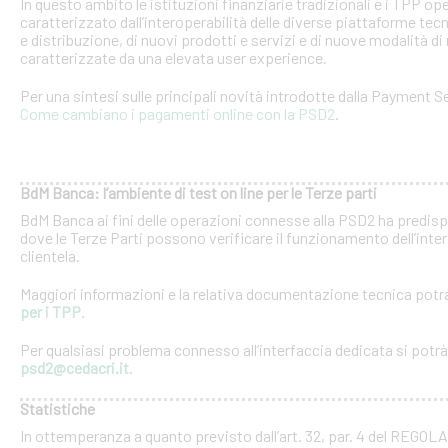
In questo ambito le istituzioni finanziarie tradizionali e i TPP o
caratterizzato dall’interoperabilità delle diverse piattaforme tec
e distribuzione, di nuovi prodotti e servizi e di nuove modalità di 
caratterizzate da una elevata user experience.
Per una sintesi sulle principali novità introdotte dalla Payment Se
Come cambiano i pagamenti online con la PSD2
.
BdM Banca: l’ambiente di test on line per le Terze parti
BdM Banca ai fini delle operazioni connesse alla PSD2 ha predispo
dove le Terze Parti possono verificare il funzionamento dell’inter
clientela.
Maggiori informazioni e la relativa documentazione tecnica potra
per i TPP
.
Per qualsiasi problema connesso all’interfaccia dedicata si potrà c
psd2@cedacri.it
.
Statistiche
In ottemperanza a quanto previsto dall’art. 32, par. 4 del RE