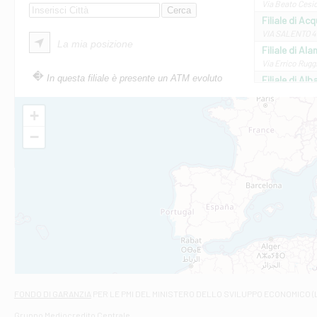
Via Beato Cesid
Filiale di Ac
VIA SALENTO 42
La mia posizione
Filiale di Ala
Via Errico Ruggi
In questa filiale è presente un ATM evoluto
Filiale di Al
Via Roma, 13 - 
Filiale di Al
+
VIA VITTORIO V
−
Filiale di Am
STATALE 18/17 
Filiale di An
C.SO VITTORIO 
Filiale di And
VIALE CRISPI 50
Filiale di Ars
Viale San Franc
Filiale di Asc
Via Napoli - As
Filiale di At
FONDO DI GARANZIA
PER LE PMI DEL MINISTERO DELLO SVILUPPO ECONOMICO (
Contrada Piana 
Gruppo Mediocredito Centrale