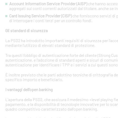
Account Information Service Provider (AISP)
che hanno accesso
aggregati sui conti correnti autorizzati dal titolare, anche se in
Card Issuing Service Provider (CISP)
che forniscono servizi di p
di interrogare i conti terzi per un controllo fondi.
Gli standard di sicurezza
La PSD2 ha introdotto importanti requisiti di sicurezza per l’acce
mediante l’utilizzo di elevati standard di protezione.
Tra questi l’obbligo di autenticazione forte del cliente (Strong C
autenticazione, e l’adozione di standard aperti e sicuri di comunic
autenticazione per identificare i TPP e i servizi a cui questi sono 
È inoltre previsto che le parti adottino tecniche di crittografia d
specifico importo e beneficiario.
I vantaggi dell’open banking
L’apertura della PSD2, che assicura il medesimo «level playing field
pagamento, e la disponibilità di tecnologie innovative per lo sca
quadro competitivo caratterizzato dall’open banking.