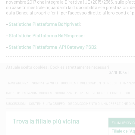
novembre 2017 che integra la Direttiva (UE) 2015/2366, sulle piat
su base trimestrale riguardanti la disponibilità e le prestazioni 
dalla Banca ai propri clienti per l’accesso diretto ai loro conti di
-
Statistiche Piattaforma BdMprivati
;
-
Statistiche Piattaforma BdMimprese
;
-
Statistiche Piattaforma API Gateway PSD2
.
Attuale scelta cookies: Cookies strettamente necessari
SANITICKET
TRASPARENZA
NORMATIVA MIFID
DOCUMENTI COLLOCAMENTO PRODOTTI FINANZI
DAC6
IMPOSTAZIONI COOKIES
SICUREZZA
PSD2
NUOVE REGOLE EUROPEE SUL D
SUCCESSIONI
SOSTENIBILITA' GRUPPO
DISCONOSCIMENTO DI UNA OPERAZIONE DI 
Trova la filiale più vicina
FILIALI PIÙ VI
Filiale dell'A