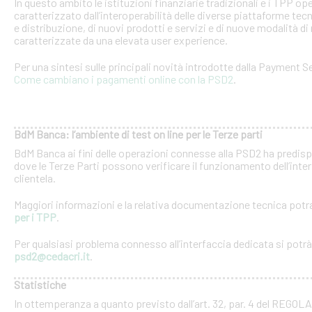
In questo ambito le istituzioni finanziarie tradizionali e i TPP o
caratterizzato dall’interoperabilità delle diverse piattaforme tec
e distribuzione, di nuovi prodotti e servizi e di nuove modalità di 
caratterizzate da una elevata user experience.
Per una sintesi sulle principali novità introdotte dalla Payment Se
Come cambiano i pagamenti online con la PSD2
.
BdM Banca: l’ambiente di test on line per le Terze parti
BdM Banca ai fini delle operazioni connesse alla PSD2 ha predispo
dove le Terze Parti possono verificare il funzionamento dell’inter
clientela.
Maggiori informazioni e la relativa documentazione tecnica potra
per i TPP
.
Per qualsiasi problema connesso all’interfaccia dedicata si potrà c
psd2@cedacri.it
.
Statistiche
In ottemperanza a quanto previsto dall’art. 32, par. 4 del RE