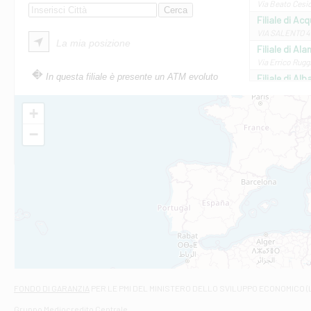
Via Beato Cesid
Filiale di Ac
VIA SALENTO 42
La mia posizione
Filiale di Ala
Via Errico Ruggi
In questa filiale è presente un ATM evoluto
Filiale di Al
Via Roma, 13 - 
Filiale di Al
+
VIA VITTORIO V
−
Filiale di Am
STATALE 18/17 
Filiale di An
C.SO VITTORIO 
Filiale di And
VIALE CRISPI 50
Filiale di Ars
Viale San Franc
Filiale di Asc
Via Napoli - As
Filiale di At
FONDO DI GARANZIA
PER LE PMI DEL MINISTERO DELLO SVILUPPO ECONOMICO (
Contrada Piana 
Gruppo Mediocredito Centrale