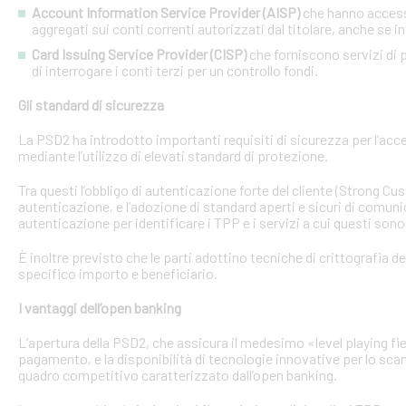
Account Information Service Provider (AISP)
che hanno accesso
aggregati sui conti correnti autorizzati dal titolare, anche se in
Card Issuing Service Provider (CISP)
che forniscono servizi di p
di interrogare i conti terzi per un controllo fondi.
Gli standard di sicurezza
La PSD2 ha introdotto importanti requisiti di sicurezza per l’acce
mediante l’utilizzo di elevati standard di protezione.
Tra questi l’obbligo di autenticazione forte del cliente (Strong C
autenticazione, e l’adozione di standard aperti e sicuri di comunic
autenticazione per identificare i TPP e i servizi a cui questi sono 
È inoltre previsto che le parti adottino tecniche di crittografia d
specifico importo e beneficiario.
I vantaggi dell’open banking
L’apertura della PSD2, che assicura il medesimo «level playing field
pagamento, e la disponibilità di tecnologie innovative per lo sca
quadro competitivo caratterizzato dall’open banking.