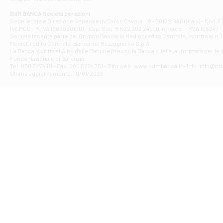
Filiale di At
Corso Elio Adria
BdM BANCA Società per azioni
Filiale di Ave
Sede legale e Direzione Generale in Corso Cavour, 19 - 70122 BARI (Italy) - Cod.
IVA MCC - P. IVA 16868201001 - Cap. Soc. € 622.303.241,00 int. vers. - REA 105047 -
VIA PARTENIO 4
Società facente parte del Gruppo Bancario Mediocredito Centrale, iscritto al n. 10
Filiale di Av
MedioCredito Centrale-Banca del Mezzogiorno S.p.A.
La Banca iscritta all'Albo delle Banche presso la Banca d'ltalia, autorizzata per le
VIA F. SAPORITO
Fondo Nazionale di Garanzia.
Filiale di Av
Tel: 080 5274 111 - Fax: 080 5274 751 - Sito web: www.bdmbanca.it - Info: info@b
Piazza Torlonia
Ultimo aggiornamento: 10/01/2023
Filiale di Avi
PIAZZA E. GIAN
Filiale di Bai
VIA G. LIPPIELL
Filiale di Bar
CORSO VITTORIO
Filiale di Ba
VIALE PAPA GIOV
Filiale di Bar
VIA LEMBO 36 C
Filiale di Ba
VIA AMENDOLA 1
Filiale di Ba
VIA FAVIA 3 - Ba