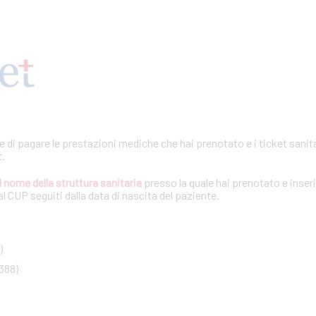
te di pagare le prestazioni mediche che hai prenotato e i ticket sanita
t.
l nome della struttura sanitaria
presso la quale hai prenotato e inseri
l CUP seguiti dalla data di nascita del paziente.
)
388)