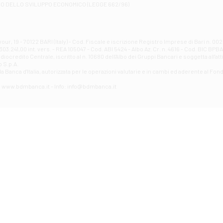
RO DELLO SVILUPPO ECONOMICO (LEGGE 662/96)
Contrada Piana La Fara - Via per Piazzano snc - Atessa
Filiale di Atri - Corso Adriano
Corso Elio Adriano, 1 - Atri
Filiale di Avellino - Partenio
ur, 19 - 70122 BARI (Italy) - Cod. Fiscale e iscrizione Registro Imprese di Bari n. 
03.241,00 int. vers. - REA 105047 - Cod. ABI 5424 - Albo Az. Cr. n. 4616 - Cod. BIC BPB
VIA PARTENIO 48 - Avellino
credito Centrale, iscritto al n. 10680 dell'Albo dei Gruppi Bancari e soggetta all'att
Filiale di Aversa
 S.p.A.
a Banca d'ltalia, autorizzata per le operazioni valutarie e in cambi ed aderente al Fond
VIA F. SAPORITO, 27/A - Aversa
Filiale di Avezzano - Piazza Torlonia
eb: www.bdmbanca.it - Info: info@bdmbanca.it
Piazza Torlonia - Avezzano
Filiale di Avigliano
PIAZZA E. GIANTURCO 49 - Avigliano
Filiale di Baiano
VIA G. LIPPIELLO 33 - Baiano
Filiale di Bari - Corso Vittorio Emanuele II
CORSO VITTORIO EMANUELE II, 86 - Bari
Filiale di Bari 10 - Papa Giovanni
VIALE PAPA GIOVANNI XXIII 131 - Bari
Filiale di Bari 11 - Lembo
VIA LEMBO 36 C/H - Bari
Filiale di Bari 2 - Amendola
VIA AMENDOLA 193/A - Bari