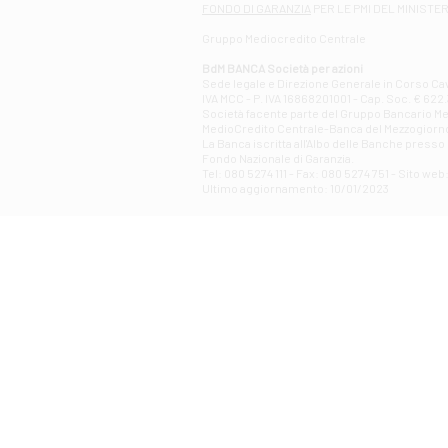
FONDO DI GARANZIA
PER LE PMI DEL MINISTE
Gruppo Mediocredito Centrale
BdM BANCA Società per azioni
Sede legale e Direzione Generale in Corso Cavo
IVA MCC - P. IVA 16868201001 - Cap. Soc. € 622.3
Società facente parte del Gruppo Bancario Medio
MedioCredito Centrale-Banca del Mezzogiorno
La Banca iscritta all'Albo delle Banche presso l
Fondo Nazionale di Garanzia.
Tel: 080 5274 111 - Fax: 080 5274 751 - Sito w
Ultimo aggiornamento: 10/01/2023