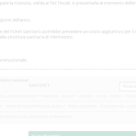
e la ricevuta, valida ai fini fiscali, e presentarla al momento dell’e
 giorni dell’anno.
 del ticket sanitario potrebbe prevedere un costo aggiuntivo per il s
lla struttura sanitaria di riferimento.
 promozionale.
amente necessari
SANITICKET
COLLOCAMENTO PRODOTTI FINANZIARI
AML-CFT
COOKIES
UTILITÀ
PRIVACY
PRIVA
D2
NUOVE REGOLE EUROPEE SUL DEFAULT
WHISTLEBLOWING
ACCESSIBILITA' L. 4/20
OSCIMENTO DI UNA OPERAZIONE DI PAGAMENTO