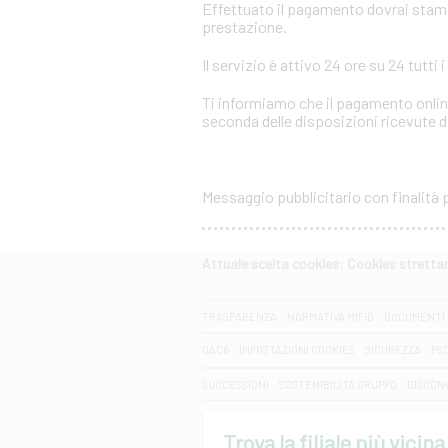
Effettuato il pagamento dovrai stampar
prestazione.
Il servizio è attivo 24 ore su 24 tutti i
Ti informiamo che il pagamento online
seconda delle disposizioni ricevute da
Messaggio pubblicitario con finalità
Attuale scelta cookies: Cookies strett
CERCA
TRASPARENZA
NORMATIVA MIFID
DOCUMENTI 
DAC6
IMPOSTAZIONI COOKIES
SICUREZZA
PS
SUCCESSIONI
SOSTENIBILITA' GRUPPO
DISCON
Trova la filiale più vicina