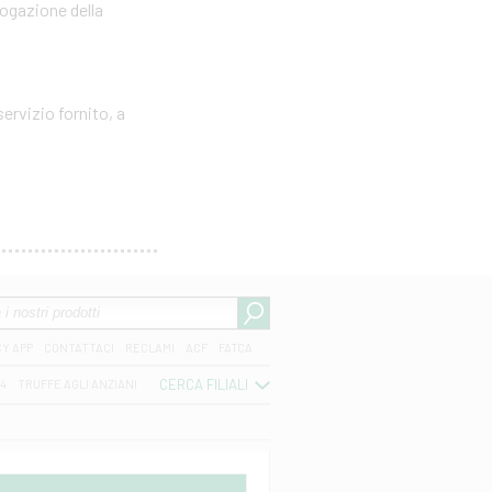
rogazione della
ervizio fornito, a
CY APP
CONTATTACI
RECLAMI
ACF
FATCA
CERCA FILIALI
04
TRUFFE AGLI ANZIANI