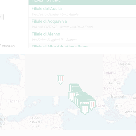
FILIALI PIÙ VICINE
Filiale dell'Aquila
Via Beato Cesidio 45 - L'Aquila
Filiale di Acquaviva
VIA SALENTO 42 - Acquaviva Delle Fonti
Filiale di Alanno
Via Errico Ruggieri 18 - Alanno
M evoluto
Filiale di Alba Adriatica - Roma
Via Roma, 13 - Alba Adriatica
Filiale di Altamura
VIA VITTORIO VENETO 79/81 A - Altamura
Filiale di Amantea
STATALE 18/17 - Amantea
Filiale di Andretta
C.SO VITTORIO VENETO 8 - Andretta
Filiale di Andria 1 - Crispi
VIALE CRISPI 50/A - Andria
Filiale di Arsita
Viale San Francesco 6/b - Arsita
Filiale di Ascoli Piceno
Via Napoli - Ascoli Piceno
Filiale di Atessa