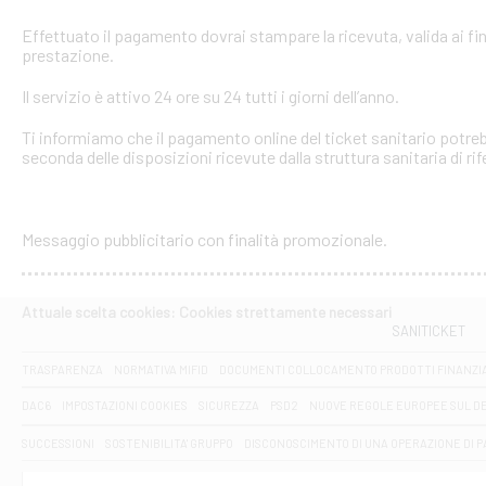
Effettuato il pagamento dovrai stampare la ricevuta, valida ai fin
prestazione.
Il servizio è attivo 24 ore su 24 tutti i giorni dell’anno.
Ti informiamo che il pagamento online del ticket sanitario potreb
seconda delle disposizioni ricevute dalla struttura sanitaria di ri
Messaggio pubblicitario con finalità promozionale.
Attuale scelta cookies: Cookies strettamente necessari
SANITICKET
TRASPARENZA
NORMATIVA MIFID
DOCUMENTI COLLOCAMENTO PRODOTTI FINANZI
DAC6
IMPOSTAZIONI COOKIES
SICUREZZA
PSD2
NUOVE REGOLE EUROPEE SUL D
SUCCESSIONI
SOSTENIBILITA' GRUPPO
DISCONOSCIMENTO DI UNA OPERAZIONE DI 