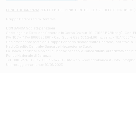
Via Napoli - As
Filiale di At
FONDO DI GARANZIA
PER LE PMI DEL MINISTERO DELLO SVILUPPO ECONOMICO (
Contrada Piana 
Gruppo Mediocredito Centrale
Filiale di At
Corso Elio Adria
BdM BANCA Società per azioni
Filiale di Ave
Sede legale e Direzione Generale in Corso Cavour, 19 - 70122 BARI (Italy) - Cod.
IVA MCC - P. IVA 16868201001 - Cap. Soc. € 622.303.241,00 int. vers. - REA 105047 -
VIA PARTENIO 4
Società facente parte del Gruppo Bancario Mediocredito Centrale, iscritto al n. 10
Filiale di Av
MedioCredito Centrale-Banca del Mezzogiorno S.p.A.
La Banca iscritta all'Albo delle Banche presso la Banca d'ltalia, autorizzata per le
VIA F. SAPORITO
Fondo Nazionale di Garanzia.
Filiale di Av
Tel: 080 5274 111 - Fax: 080 5274 751 - Sito web: www.bdmbanca.it - Info: info@b
Piazza Torlonia
Ultimo aggiornamento: 10/01/2023
Filiale di Avi
PIAZZA E. GIAN
Filiale di Bai
VIA G. LIPPIELL
Filiale di Bar
CORSO VITTORIO
Filiale di Ba
VIALE PAPA GIOV
Filiale di Bar
VIA LEMBO 36 C
Filiale di Ba