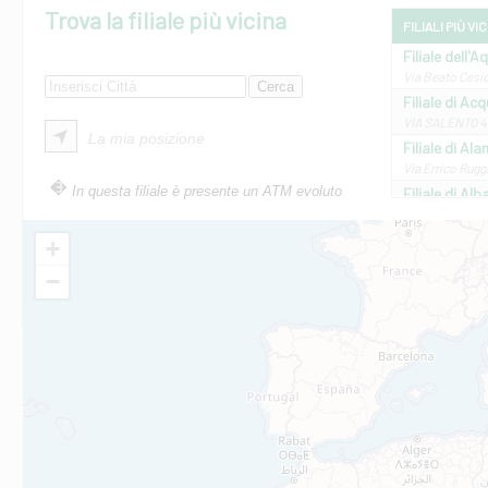
Trova la filiale più vicina
FILIALI PIÙ VI
Filiale dell'A
Via Beato Cesid
Filiale di Ac
VIA SALENTO 42
La mia posizione
Filiale di Ala
Via Errico Ruggi
In questa filiale è presente un ATM evoluto
Filiale di Al
Via Roma, 13 - 
Filiale di Al
+
VIA VITTORIO V
−
Filiale di Am
STATALE 18/17 
Filiale di An
C.SO VITTORIO 
Filiale di And
VIALE CRISPI 50
Filiale di Ars
Viale San Franc
Filiale di Asc