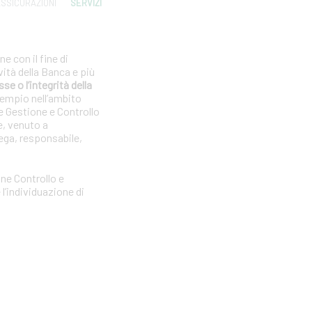
SSICURAZIONI
SERVIZI
e con il fine di
vità della Banca e più
se o l’integrità della
sempio nell’ambito
e Gestione e Controllo
e, venuto a
ega, responsabile,
one Controllo e
l’individuazione di