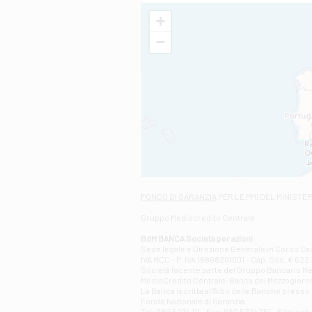
+
−
FONDO DI GARANZIA
PER LE PMI DEL MINISTE
Gruppo Mediocredito Centrale
BdM BANCA Società per azioni
Sede legale e Direzione Generale in Corso Cavo
IVA MCC - P. IVA 16868201001 - Cap. Soc. € 622.3
Società facente parte del Gruppo Bancario Medio
MedioCredito Centrale-Banca del Mezzogiorno
La Banca iscritta all'Albo delle Banche presso l
Fondo Nazionale di Garanzia.
Tel: 080 5274 111 - Fax: 080 5274 751 - Sito w