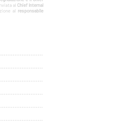
nviata al
Chief Internal
azione al
responsabile