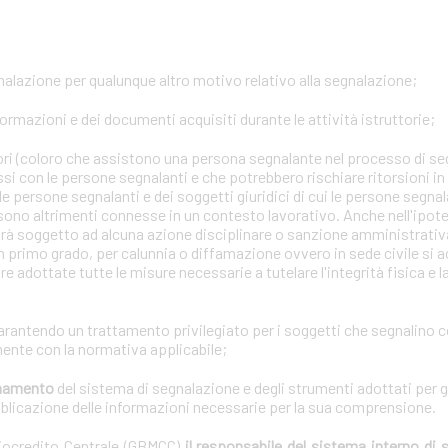
gnalazione per qualunque altro motivo relativo alla segnalazione;
formazioni e dei documenti acquisiti durante le attività istruttorie;
tori (coloro che assistono una persona segnalante nel processo di se
ssi con le persone segnalanti e che potrebbero rischiare ritorsioni i
lle persone segnalanti e dei soggetti giuridici di cui le persone segna
 sono altrimenti connesse in un contesto lavorativo. Anche nell'ipotes
arà soggetto ad alcuna azione disciplinare o sanzione amministrativa 
n primo grado, per calunnia o diffamazione ovvero in sede civile si a
e adottate tutte le misure necessarie a tutelare l'integrità fisica e 
garantendo un trattamento privilegiato per i soggetti che segnalino 
ente con la normativa applicabile;
ionamento
del sistema di segnalazione e degli strumenti adottati per g
bblicazione delle informazioni necessarie per la sua comprensione.
diocredito Centrale (GBMCC)
il responsabile del sistema interno di 