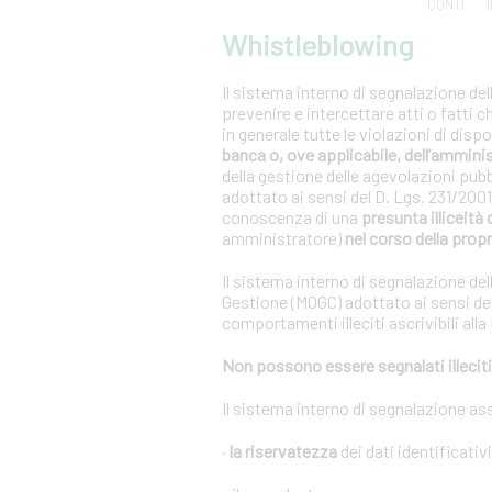
CONTI
Whistleblowing
Il sistema interno di segnalazione del
prevenire e intercettare atti o fatti 
in generale tutte le violazioni di dis
banca o, ove applicabile, dell’ammini
della gestione delle agevolazioni pub
adottato ai sensi del D. Lgs. 231/20
conoscenza di una
presunta illiceità 
amministratore)
nel corso della propr
Il sistema interno di segnalazione del
Gestione (MOGC) adottato ai sensi del
comportamenti illeciti ascrivibili alla
Non possono essere segnalati illeciti 
Il sistema interno di segnalazione as
·
la riservatezza
dei dati identificativ