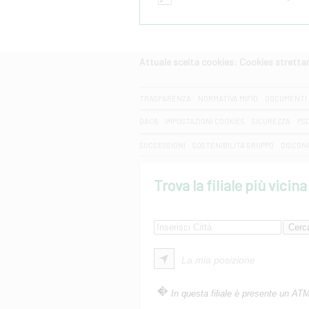
Attuale scelta cookies: Cookies strett
CERCA
TRASPARENZA
NORMATIVA MIFID
DOCUMENTI 
DAC6
IMPOSTAZIONI COOKIES
SICUREZZA
PS
SUCCESSIONI
SOSTENIBILITA' GRUPPO
DISCON
Trova la filiale più vicina
La mia posizione
In questa filiale è presente un AT