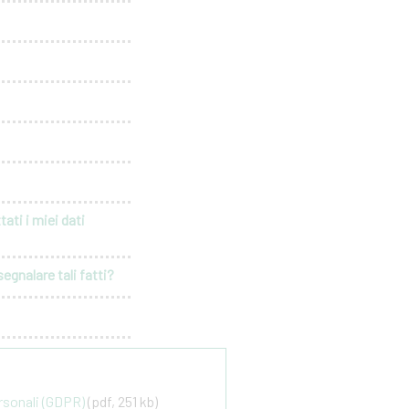
ati i miei dati
egnalare tali fatti?
ersonali (GDPR)
(pdf, 251 kb)