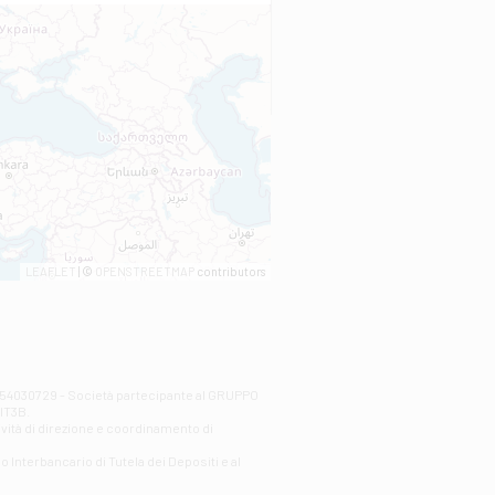
LEAFLET
| ©
OPENSTREETMAP
contributors
00254030729 - Società partecipante al GRUPPO
AlT3B.
ività di direzione e coordinamento di
o Interbancario di Tutela dei Depositi e al