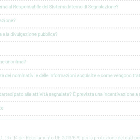
erna al Responsabile del Sistema Interno di Segnalazione?
lazione?
 e la divulgazione pubblica?
ione anonima?
za dei nominativi e delle informazioni acquisite e come vengono tratt
artecipato alle attività segnalate? È prevista una incentivazione a s
te
rtt. 13 e 14 del Regolamento UE 2016/679 per la protezione dei dati p