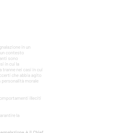
gnalazione in un
n un contesto
lanti sono
i in cui la
tranne nei casi in cui
ccerti che abbia agito
la personalità morale
comportamenti illeciti
arantire la
segnalazione è il Chief