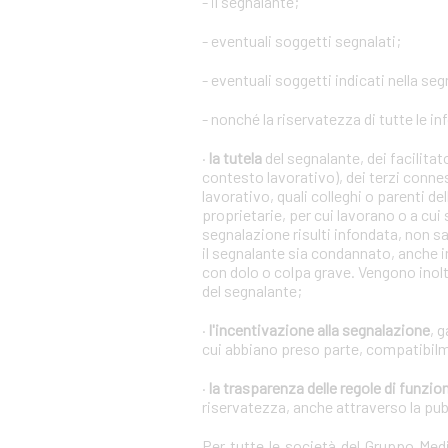
- il segnalante;
- eventuali soggetti segnalati;
- eventuali soggetti indicati nella se
- nonché la riservatezza di tutte le in
·
la tutela
del segnalante, dei facilita
contesto lavorativo), dei terzi conne
lavorativo, quali colleghi o parenti de
proprietarie, per cui lavorano o a cui
segnalazione risulti infondata, non s
il segnalante sia condannato, anche i
con dolo o colpa grave. Vengono inoltr
del segnalante;
·
l'incentivazione alla segnalazione
, 
cui abbiano preso parte, compatibilm
·
la trasparenza delle regole di funz
riservatezza, anche attraverso la pu
Per tutte le società del Gruppo Me