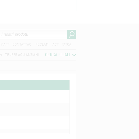
CY APP
CONTATTACI
RECLAMI
ACF
FATCA
CERCA FILIALI
04
TRUFFE AGLI ANZIANI