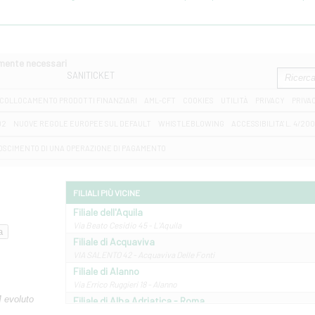
amente necessari
SANITICKET
COLLOCAMENTO PRODOTTI FINANZIARI
AML-CFT
COOKIES
UTILITÀ
PRIVACY
PRIVA
D2
NUOVE REGOLE EUROPEE SUL DEFAULT
WHISTLEBLOWING
ACCESSIBILITA' L. 4/20
OSCIMENTO DI UNA OPERAZIONE DI PAGAMENTO
FILIALI PIÙ VICINE
Filiale dell'Aquila
Via Beato Cesidio 45 - L'Aquila
Filiale di Acquaviva
VIA SALENTO 42 - Acquaviva Delle Fonti
Filiale di Alanno
Via Errico Ruggieri 18 - Alanno
M evoluto
Filiale di Alba Adriatica - Roma
Via Roma, 13 - Alba Adriatica