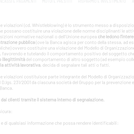
INCASSI E PAGAMENTI
MUTUI E PRESTITI
RISPARMIO E INVESTIMENTO
A
le violazioni (cd. Whistleblowing) è lo strumento messo a disposizion
che possano costituire una violazione delle norme disciplinanti le atti
posizioni normative nazionali o dell’Unione europea
che ledono l’interes
strazione pubblica
(ove la Banca agisca per conto della stessa, ad e
bliche) ovvero costituire una violazione del Modello di Organizzazion
01, favorendo e tutelando il comportamento positivo del soggetto ch
o illegittimità
del comportamento di altro soggetto (ad esempio coll
ia attività lavorativa
, decida di segnalare tali atti o fatti.
le violazioni costituisce parte integrante del Modello di Organizzazi
 D.lgs. 231/2001 da ciascuna società del Gruppo per la prevenzione e 
 Banca.
dai clienti tramite il sistema interno di segnalazione.
sicura:
i e di qualsiasi informazione che possa rendere identificabili: