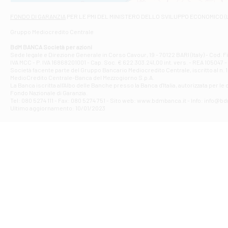
Via Napoli - As
Filiale di At
FONDO DI GARANZIA
PER LE PMI DEL MINISTERO DELLO SVILUPPO ECONOMICO (
Contrada Piana 
Gruppo Mediocredito Centrale
Filiale di At
Corso Elio Adria
BdM BANCA Società per azioni
Filiale di Ave
Sede legale e Direzione Generale in Corso Cavour, 19 - 70122 BARI (Italy) - Cod.
IVA MCC - P. IVA 16868201001 - Cap. Soc. € 622.303.241,00 int. vers. - REA 105047 -
VIA PARTENIO 4
Società facente parte del Gruppo Bancario Mediocredito Centrale, iscritto al n. 10
Filiale di Av
MedioCredito Centrale-Banca del Mezzogiorno S.p.A.
La Banca iscritta all'Albo delle Banche presso la Banca d'ltalia, autorizzata per le
VIA F. SAPORITO
Fondo Nazionale di Garanzia.
Filiale di Av
Tel: 080 5274 111 - Fax: 080 5274 751 - Sito web: www.bdmbanca.it - Info: info@b
Piazza Torlonia
Ultimo aggiornamento: 10/01/2023
Filiale di Avi
PIAZZA E. GIAN
Filiale di Bai
VIA G. LIPPIELL
Filiale di Bar
CORSO VITTORIO
Filiale di Ba
VIALE PAPA GIOV
Filiale di Bar
VIA LEMBO 36 C
Filiale di Ba