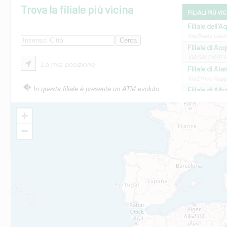
Trova la filiale più vicina
FILIALI PIÙ VI
Filiale dell'A
Via Beato Cesid
Filiale di Ac
VIA SALENTO 42
La mia posizione
Filiale di Ala
Via Errico Ruggi
In questa filiale è presente un ATM evoluto
Filiale di Al
Via Roma, 13 - 
Filiale di Al
+
VIA VITTORIO V
−
Filiale di Am
STATALE 18/17 
Filiale di An
C.SO VITTORIO 
Filiale di And
VIALE CRISPI 50
Filiale di Ars
Viale San Franc
Filiale di Asc