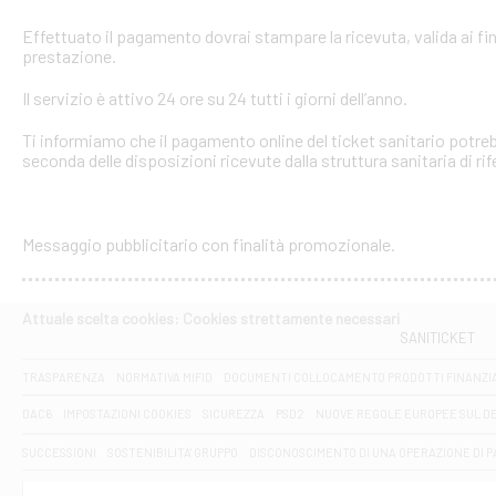
Effettuato il pagamento dovrai stampare la ricevuta, valida ai fin
prestazione.
Il servizio è attivo 24 ore su 24 tutti i giorni dell’anno.
Ti informiamo che il pagamento online del ticket sanitario potreb
seconda delle disposizioni ricevute dalla struttura sanitaria di ri
Messaggio pubblicitario con finalità promozionale.
Attuale scelta cookies: Cookies strettamente necessari
SANITICKET
TRASPARENZA
NORMATIVA MIFID
DOCUMENTI COLLOCAMENTO PRODOTTI FINANZI
DAC6
IMPOSTAZIONI COOKIES
SICUREZZA
PSD2
NUOVE REGOLE EUROPEE SUL D
SUCCESSIONI
SOSTENIBILITA' GRUPPO
DISCONOSCIMENTO DI UNA OPERAZIONE DI 