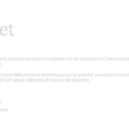
te di pagare le prestazioni mediche che hai prenotato e i ticket sanita
t.
l nome della struttura sanitaria
presso la quale hai prenotato e inseri
l CUP seguiti dalla data di nascita del paziente.
)
388)