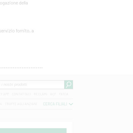
rogazione della
ervizio fornito, a
CY APP
CONTATTACI
RECLAMI
ACF
FATCA
CERCA FILIALI
04
TRUFFE AGLI ANZIANI