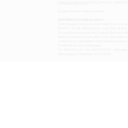
FONDO DI GARANZIA
PER LE PMI DEL MINISTE
Gruppo Mediocredito Centrale
BdM BANCA Società per azioni
Sede legale e Direzione Generale in Corso Cavo
IVA MCC - P. IVA 16868201001 - Cap. Soc. € 622.3
Società facente parte del Gruppo Bancario Medio
MedioCredito Centrale-Banca del Mezzogiorno
La Banca iscritta all'Albo delle Banche presso l
Fondo Nazionale di Garanzia.
Tel: 080 5274 111 - Fax: 080 5274 751 - Sito w
Ultimo aggiornamento: 10/01/2023