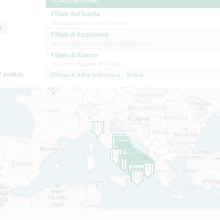
FILIALI PIÙ VICINE
Filiale dell'Aquila
Via Beato Cesidio 45 - L'Aquila
Filiale di Acquaviva
VIA SALENTO 42 - Acquaviva Delle Fonti
Filiale di Alanno
Via Errico Ruggieri 18 - Alanno
M evoluto
Filiale di Alba Adriatica - Roma
Via Roma, 13 - Alba Adriatica
Filiale di Altamura
VIA VITTORIO VENETO 79/81 A - Altamura
Filiale di Amantea
STATALE 18/17 - Amantea
Filiale di Andretta
C.SO VITTORIO VENETO 8 - Andretta
Filiale di Andria 1 - Crispi
VIALE CRISPI 50/A - Andria
Filiale di Arsita
Viale San Francesco 6/b - Arsita
Filiale di Ascoli Piceno
Via Napoli - Ascoli Piceno
Filiale di Atessa