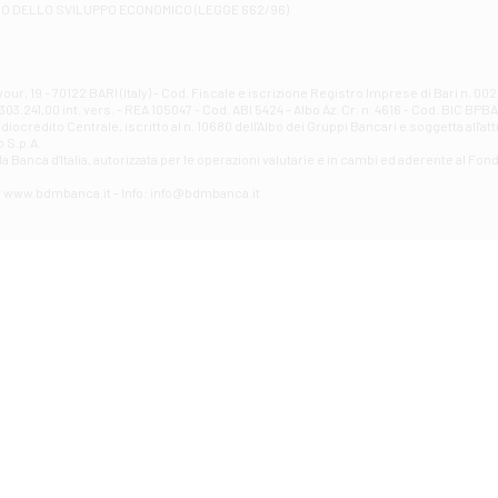
RO DELLO SVILUPPO ECONOMICO (LEGGE 662/96)
Contrada Piana La Fara - Via per Piazzano snc - Atessa
Filiale di Atri - Corso Adriano
Corso Elio Adriano, 1 - Atri
Filiale di Avellino - Partenio
ur, 19 - 70122 BARI (Italy) - Cod. Fiscale e iscrizione Registro Imprese di Bari n. 
03.241,00 int. vers. - REA 105047 - Cod. ABI 5424 - Albo Az. Cr. n. 4616 - Cod. BIC BPB
VIA PARTENIO 48 - Avellino
credito Centrale, iscritto al n. 10680 dell'Albo dei Gruppi Bancari e soggetta all'att
Filiale di Aversa
 S.p.A.
a Banca d'ltalia, autorizzata per le operazioni valutarie e in cambi ed aderente al Fond
VIA F. SAPORITO, 27/A - Aversa
Filiale di Avezzano - Piazza Torlonia
eb: www.bdmbanca.it - Info: info@bdmbanca.it
Piazza Torlonia - Avezzano
Filiale di Avigliano
PIAZZA E. GIANTURCO 49 - Avigliano
Filiale di Baiano
VIA G. LIPPIELLO 33 - Baiano
Filiale di Bari - Corso Vittorio Emanuele II
CORSO VITTORIO EMANUELE II, 86 - Bari
Filiale di Bari 10 - Papa Giovanni
VIALE PAPA GIOVANNI XXIII 131 - Bari
Filiale di Bari 11 - Lembo
VIA LEMBO 36 C/H - Bari
Filiale di Bari 2 - Amendola
VIA AMENDOLA 193/A - Bari