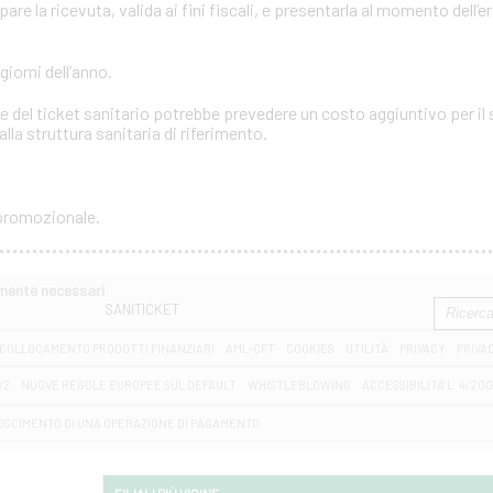
e la ricevuta, valida ai fini fiscali, e presentarla al momento dell’e
 giorni dell’anno.
 del ticket sanitario potrebbe prevedere un costo aggiuntivo per il s
lla struttura sanitaria di riferimento.
 promozionale.
amente necessari
SANITICKET
COLLOCAMENTO PRODOTTI FINANZIARI
AML-CFT
COOKIES
UTILITÀ
PRIVACY
PRIVA
D2
NUOVE REGOLE EUROPEE SUL DEFAULT
WHISTLEBLOWING
ACCESSIBILITA' L. 4/20
OSCIMENTO DI UNA OPERAZIONE DI PAGAMENTO