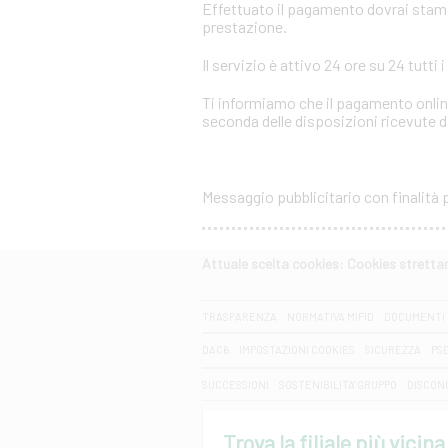
Effettuato il pagamento dovrai stampar
prestazione.
Il servizio è attivo 24 ore su 24 tutti i
Ti informiamo che il pagamento online
seconda delle disposizioni ricevute da
Messaggio pubblicitario con finalità
Attuale scelta cookies: Cookies strett
CERCA
TRASPARENZA
NORMATIVA MIFID
DOCUMENTI 
DAC6
IMPOSTAZIONI COOKIES
SICUREZZA
PS
SUCCESSIONI
SOSTENIBILITA' GRUPPO
DISCON
Trova la filiale più vicina